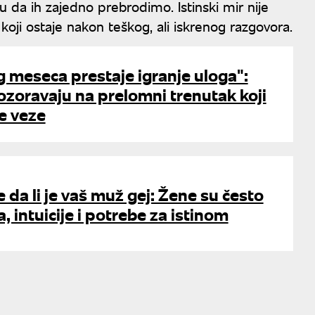
da ih zajedno prebrodimo. Istinski mir nije
oji ostaje nakon teškog, ali iskrenog razgovora.
 meseca prestaje igranje uloga":
ozoravaju na prelomni trenutak koji
e veze
 da li je vaš muž gej: Žene su često
, intuicije i potrebe za istinom