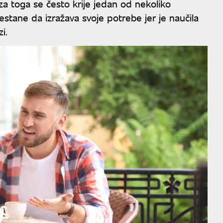
za toga se često krije jedan od nekoliko
ane da izražava svoje potrebe jer je naučila
i.