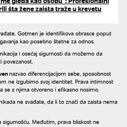
ji me gleda kao osobu": Profesionalni
rili šta žene zaista traže u krevetu
 svađate. Gotmen je identifikova obrasce poput
begavanja kao posebno štetne za odnos.
unikacija i osećaj sigurnosti da možemo da
ti povezanost.
oven
nazvao diferencijacijom sebe, sposobnost
m ne izgubimo svoj identitet. Prava intimnost
a se s njima otvoreno i efikasno nosimo.
 nikada ne svađate, da li to znači da zaista nema
a sigurnošću. Međutim, prava bliskost ne