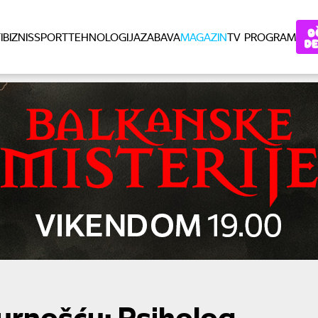
I
BIZNIS
SPORT
TEHNOLOGIJA
ZABAVA
MAGAZIN
TV PROGRAM
urnošću: Psiholog