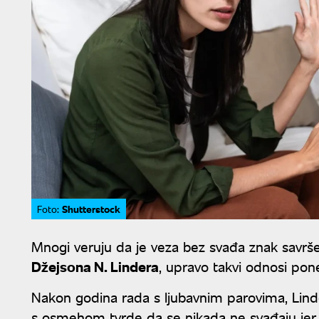
Shutterstock
Foto:
Mnogi veruju da je veza bez svađa znak savr
Džejsona N. Lindera
, upravo takvi odnosi pon
Nakon godina rada s ljubavnim parovima, Linder
s osmehom tvrde da se nikada ne svađaju jer 