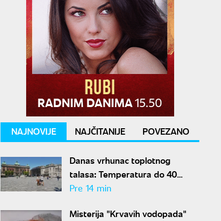
NAJNOVIJE
NAJČITANIJE
POVEZANO
Danas vrhunac toplotnog
talasa: Temperatura do 40
stepeni, za vikend konačno stiže
Pre 14 min
osveženje
Misterija "Krvavih vodopada"