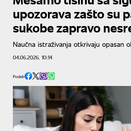
upozorava zašto su p
sukobe zapravo nesr
Naučna istraživanja otkrivaju opasan 
04.06.2026. 10:14
Podeli: