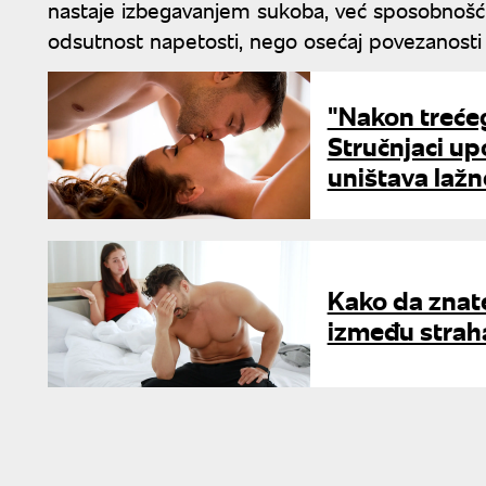
nastaje izbegavanjem sukoba, već sposobnošću 
odsutnost napetosti, nego osećaj povezanosti k
"Nakon trećeg
Stručnjaci up
uništava lažn
Kako da znate
između straha