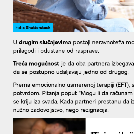
Shutterstock
Foto:
U
drugim slučajevima
postoji neravnoteža mo
prilagodi i odustane od rasprave.
Treća mogućnost
je da oba partnera izbegavaj
da se postupno udaljavaju jedno od drugog.
Prema emocionalno usmerenoj terapiji (EFT), s
potvrdom. Pitanja poput "Mogu li da računam na
se kriju iza svađa. Kada partneri prestanu da i
nužno zadovoljstvo, nego rezignacija.