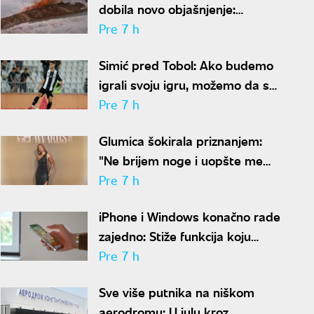
dobila novo objašnjenje:
Otkriven drevni ekosistem na
Pre 7 h
Antarktiku
Simić pred Tobol: Ako budemo
igrali svoju igru, možemo da se
nadamo najboljem
Pre 7 h
Glumica šokirala priznanjem:
"Ne brijem noge i uopšte me
nije sramota"
Pre 7 h
iPhone i Windows konačno rade
zajedno: Stiže funkcija koju
korisnici godinama čekaju
Pre 7 h
Sve više putnika na niškom
aerodromu: U julu kroz