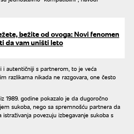
ežete, bežite od ovoga: Novi fenomen
i da vam uništi leto
i i autentičniji s partnerom, to je veća
 tim razlikama nikada ne razgovara, one često
iz 1989. godine pokazalo je da dugoročno
njem sukoba, nego sa spremnošću partnera da
 istraživanja povezuju izbegavanje sukoba s