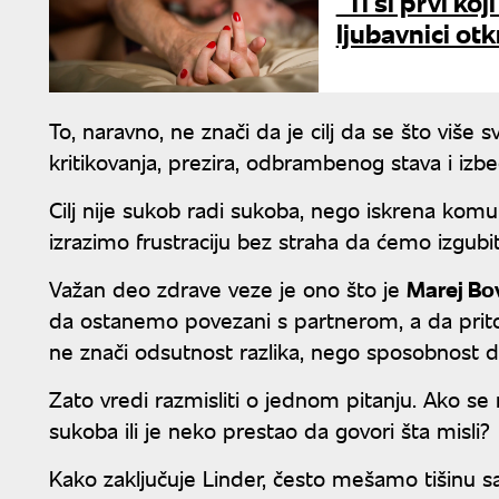
"Ti si prvi ko
ljubavnici otk
To, naravno, ne znači da je cilj da se što više
kritikovanja, prezira, odbrambenog stava i iz
Cilj nije sukob radi sukoba, nego iskrena kom
izrazimo frustraciju bez straha da ćemo izgubi
Važan deo zdrave veze je ono što je
Marej B
da ostanemo povezani s partnerom, a da prito
ne znači odsutnost razlika, nego sposobnost d
Zato vredi razmisliti o jednom pitanju. Ako se
sukoba ili je neko prestao da govori šta misli?
Kako zaključuje Linder, često mešamo tišinu s