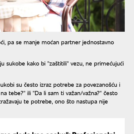
ći, pa se manje moćan partner jednostavno
u sukobe kako bi "zaštitili" vezu, ne primećujući
ukobi su često izraz potrebe za povezanošću i
 tebe?" ili "Da li sam ti važan/važna?" često
zražavaju te potrebe, ono što nastupa nije