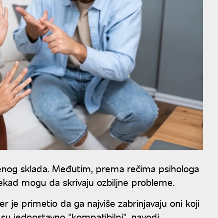
šenog sklada. Međutim, prema rečima psihologa
ekad mogu da skrivaju ozbiljne probleme.
 je primetio da ga najviše zabrinjavaju oni koji
su jednostavno "kompatibilni", navodi