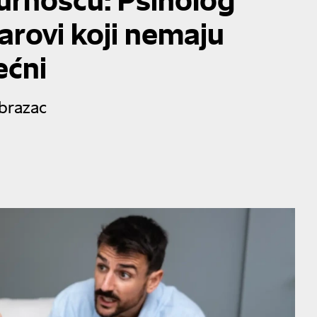
arovi koji nemaju
ećni
obrazac