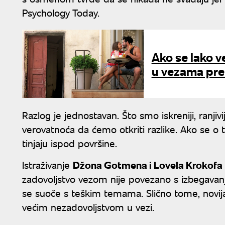
Psychology Today.
Ako se lako v
u vezama pret
Razlog je jednostavan. Što smo iskreniji, ranjivij
verovatnoća da ćemo otkriti razlike. Ako se o
tinjaju ispod površine.
Istraživanje
Džona Gotmena i Lovela Krokofa
zadovoljstvo vezom nije povezano s izbegava
se suoče s teškim temama. Slično tome, novija
većim nezadovoljstvom u vezi.