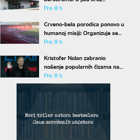
"Konstantin Veliki" prošlo
Pre 8 h
gotovo 50.000 ljudi
Crveno-bela porodica ponovo u
humanoj misiji: Organizuje se
akcija dobrovoljnog davanja krvi
Pre 8 h
Kristofer Nolan zabranio
nošenje popularnih čizama na
setu: Razlog je prilično
Pre 8 h
apsurdan