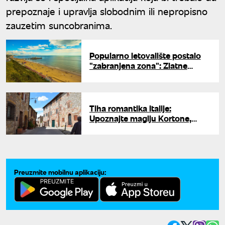
prepoznaje i upravlja slobodnim ili nepropisno
zauzetim suncobranima.
Popularno letovalište postalo
"zabranjena zona": Zlatne
peščane plaže zamenio haos
Tiha romantika Italije:
Upoznajte magiju Kortone,
grada koji je očarao svet
Preuzmite mobilnu aplikaciju: