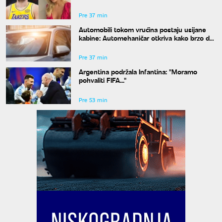
bogatstvo na sudu u Sloveniji
Pre 37 min
Automobili tokom vrućina postaju usijane
kabine: Automehaničar otkriva kako brzo da
rashladite vozilo
Pre 37 min
Argentina podržala Infantina: "Moramo
pohvaliti FIFA..."
Pre 53 min