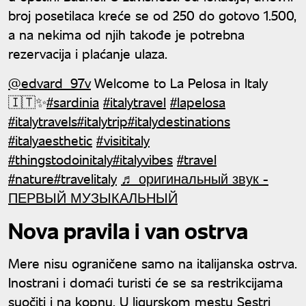
broj posetilaca kreće se od 250 do gotovo 1.500,
a na nekima od njih takođe je potrebna
rezervacija i plaćanje ulaza.
@edvard_97v
Welcome to La Pelosa in Italy
🇮🇹✨
#sardinia
#italytravel
#lapelosa
#italytravels
#italytrip
#italydestinations
#italyaesthetic
#visititaly
#thingstodoinitaly
#italyvibes
#travel
#nature
#travelitaly
♬ оригинальный звук -
ПЕРВЫЙ МУЗЫКАЛЬНЫЙ
Nova pravila i van ostrva
Mere nisu ograničene samo na italijanska ostrva.
Inostrani i domaći turisti će se sa restrikcijama
suočiti i na kopnu. U ligurskom mestu Sestri