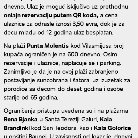
dnevno. Ulaz je moguć isključivo uz prethodnu
onlajn rezervaciju putem QR koda,
a cena
ulaznice za odrasle iznosi 3,50 evra, dok je za
decu mlađu od 12 godina ulaz besplatan.
Na plaži
Punta Molentis
kod Vilasmijusa broj
kupača ograničen je na 600 dnevno. Osim
rezervacije i ulaznice, naplaćuje se i parking.
Zanimljivo je da je na ovoj plaži zabranjeno
postavljanje suncobrana i šatora, uz izuzetak za
porodice sa decom do deset godina i osobe
starije od 65 godina.
Ograničenja pristupa uvedena su i na plažama
Rena Bjanka
u Santa Tereziji Galuri,
Kala
Brandinki
kod San Teodora, kao i
Kala Golorice
u opštini Baunei. U zavisnosti od lokacije, dnevni