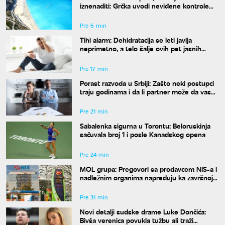
iznenaditi: Grčka uvodi neviđene kontrole
širom zemlje, a kazne su paprene
Pre 6 min
Tihi alarm: Dehidratacija se leti javlja
neprimetno, a telo šalje ovih pet jasnih
znakova pre nego što osetite žeđ
Pre 17 min
Porast razvoda u Srbiji: Zašto neki postupci
traju godinama i da li partner može da vas
"zadrži" u braku?
Pre 21 min
Sabalenka sigurna u Torontu: Beloruskinja
sačuvala broj 1 i posle Kanadskog opena
Pre 24 min
MOL grupa: Pregovori sa prodavcem NIS-a i
nadležnim organima napreduju ka završnoj
fazi
Pre 31 min
Novi detalji sudske drame Luke Dončića:
Bivša verenica povukla tužbu ali traži