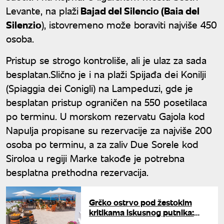
Levante, na plaži
Bajad del Silencio (Baia del
Silenzio
), istovremeno može boraviti najviše 450
osoba.
Pristup se strogo kontroliše, ali je ulaz za sada
besplatan.Slično je i na plaži Spijađa dei Konilji
(Spiaggia dei Conigli) na Lampeduzi, gde je
besplatan pristup ograničen na 550 posetilaca
po terminu. U morskom rezervatu Gajola kod
Napulja propisane su rezervacije za najviše 200
osoba po terminu, a za zaliv Due Sorele kod
Siroloa u regiji Marke takođe je potrebna
besplatna prethodna rezervacija.
Grčko ostrvo pod žestokim
kritikama iskusnog putnika:
"Definicija pakla"