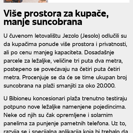
Više prostora za kupače,
manje suncobrana
U čuvenom letovalištu Jezolo (Jesolo) odlučili su
da kupačima ponude više prostora i privatnosti,
ali po cenu manjeg kapaciteta. Dosadašnje
parcele za ležaljke, veličine tri puta dva metra,
postepeno se povećavaju na četiri puta četiri
metra. Procenjuje se da će se time ukupan broj
suncobrana na plaži smanjiti za oko 20.000.
U Bibioneu koncesionari plaža trenutno testiraju
potpuno nove ležaljke namenjene pojedincima.
Neke od njih su čak opremljene i solarnim
panelima za punjenje pametnih telefona. Uz to,
razvija se i specijalna aplikacija koja bi trebalo da