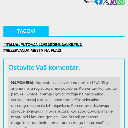
Podeli:
TAGOVI
ITALIJA
PUTOVANJA
SARDINIJA
LIGURIJA
REZERVACIJA MESTA NA PLAŽI
Ostavite Vaš komentar:
NAPOMENA:
Komentarisanje vesti na portalu UNA.RS je
anonimno, a registracija nije potrebna. Komentari koji sadrže
psovke, uvrede, pretnje i govor mržnje na nacionalnoj,
verskoj, rasnoj osnovi ili povodom nečije seksualne
opredeljenosti neće biti objavljeni. Komentari odražavaju
stavove isključivo njihovih autora, koji zbog govora mržnje
mogu biti i krivično gonjeni. Kao čitatelj prihvatate
mogućnost da među komentarima mogu biti pronađeni