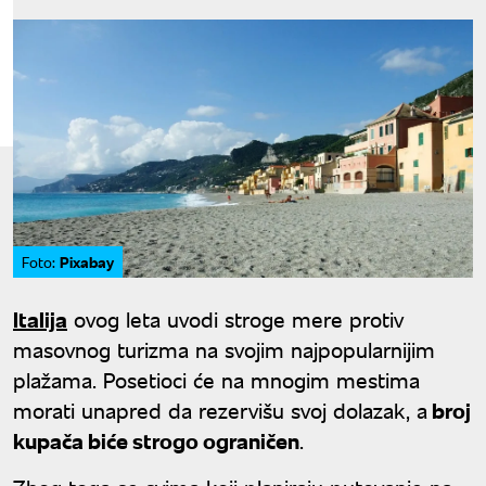
Pixabay
Foto:
Italija
ovog leta uvodi stroge mere protiv
masovnog turizma na svojim najpopularnijim
plažama. Posetioci će na mnogim mestima
morati unapred da rezervišu svoj dolazak, a
broj
kupača biće strogo ograničen
.