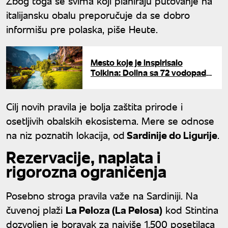
Zbog toga se svima koji planiraju putovanje na
italijansku obalu preporučuje da se dobro
informišu pre polaska, piše Heute.
Mesto koje je inspirisalo
Tolkina: Dolina sa 72 vodopada
i najvišom železničkom
stanicom u Evropi ostavlja bez
daha
Cilj novih pravila je bolja zaštita prirode i
osetljivih obalskih ekosistema. Mere se odnose
na niz poznatih lokacija, od
Sardinije do Ligurije
.
Rezervacije, naplata i
rigorozna ograničenja
Posebno stroga pravila važe na Sardiniji. Na
čuvenoj plaži
La Peloza (La Pelosa)
kod Stintina
dozvoljen je boravak za najviše 1.500 posetilaca