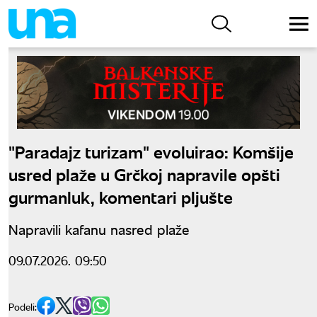
"Paradajz turizam" evoluirao: Komšije
usred plaže u Grčkoj napravile opšti
gurmanluk, komentari pljušte
Napravili kafanu nasred plaže
09.07.2026. 09:50
Podeli: