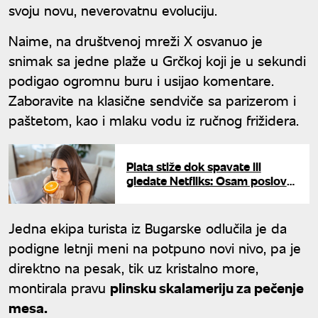
svoju novu, neverovatnu evoluciju.
Naime, na društvenoj mreži X osvanuo je
snimak sa jedne plaže u Grčkoj koji je u sekundi
podigao ogromnu buru i usijao komentare.
Zaboravite na klasične sendviče sa parizerom i
paštetom, kao i mlaku vodu iz ručnog frižidera.
Plata stiže dok spavate ili
gledate Netfliks: Osam poslova
za koje nećete verovati da
stvarno postoje
Jedna ekipa turista iz Bugarske odlučila je da
podigne letnji meni na potpuno novi nivo, pa je
direktno na pesak, tik uz kristalno more,
montirala pravu
plinsku skalameriju za pečenje
mesa.