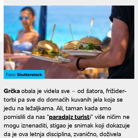
Shutterstock
Foto:
Grčka
obala je videla sve – od šatora, frižider-
torbi pa sve do domaćih kuvanih jela koja se
jedu na ležaljkama. Ali, taman kada smo
pomislili da nas "
paradajz turist
i" više ničim ne
mogu iznenaditi, stigao je snimak koji dokazuje
da je ova letnja disciplina, zvanično, doživela