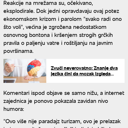
Reakcije na mrežama su, očekivano,
eksplodirale. Dok jedni opravdavaju ovaj potez
ekonomskom krizom i parolom "svako radi ono
što voli", većina je zgrožena nedostatkom
osnovnog bontona i kršenjem strogih grčkih
pravila o paljenju vatre i roštiljanju na javnim
površinama.
Zvuči neverovatno: Znanje dva
jezika čini da mozak izgleda
šest godina mlađe
Komentari ispod objave se samo nižu, a internet
zajednica je ponovo pokazala zavidan nivo
humora:
"Ovo više nije paradajz turizam, ovo je prelazak