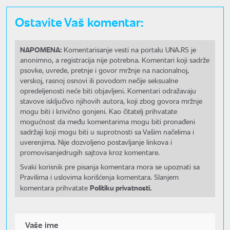
Ostavite Vaš komentar:
NAPOMENA:
Komentarisanje vesti na portalu UNA.RS je
anonimno, a registracija nije potrebna. Komentari koji sadrže
psovke, uvrede, pretnje i govor mržnje na nacionalnoj,
verskoj, rasnoj osnovi ili povodom nečije seksualne
opredeljenosti neće biti objavljeni. Komentari odražavaju
stavove isključivo njihovih autora, koji zbog govora mržnje
mogu biti i krivično gonjeni. Kao čitatelj prihvatate
mogućnost da među komentarima mogu biti pronađeni
sadržaji koji mogu biti u suprotnosti sa Vašim načelima i
uverenjima. Nije dozvoljeno postavljanje linkova i
promovisanjedrugih sajtova kroz komentare.
Svaki korisnik pre pisanja komentara mora se upoznati sa
Pravilima i uslovima korišćenja komentara. Slanjem
Politiku privatnosti.
komentara prihvatate