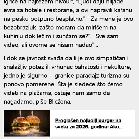
igrice na najtežem nivou!", "Ljudi daju hiljade
evra za hotele i restorane, a ovi napravili kafanu
na pesku potpuno besplatno.", "Za mene je ovo
bezobrazluk, zašto moram da mirišem na
kuhinju dok ležim i sunčam se?", "Sve sam
video, ali ovome se nisam nadao"...
I dok se javnost svađa da li je ovo simpatičan i
snalažljiv potez ili vrhunac bahatosti i nekulture,
jedno je sigurno – granice paradajz turizma su
ponovo pomerene. Šta je sledeće što ćemo
videti na plažama, ostaje nam samo da
nagađamo, piše Blicžena.
Proglašen najbolji burger na
svetu za 2026. godinu: Ako
želite vrhunski zalogaj,
moraćete da otputujete u ovaj