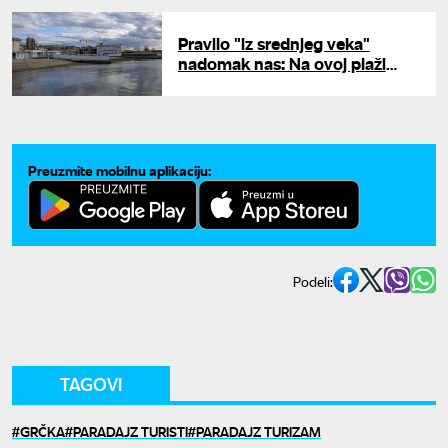
evropski grad
Pravilo "iz srednjeg veka"
nadomak nas: Na ovoj plaži
muškarci i žene ne smeju da se
mešaju
Preuzmite mobilnu aplikaciju:
Podeli:
TAGOVI
GRČKA
PARADAJZ TURISTI
PARADAJZ TURIZAM