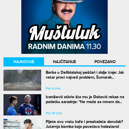
NAJNOVIJE
NAJČITANIJE
POVEZANO
Borba u Deliblatskoj peščari i dalje traje: Jak
vetar pravi najveći problem, Šumarak
odbranjen
Pre 4 min
Ivanišević otkrio šta mu je Đoković rekao na
početku saradnje: "Ne može sa mnom da
radi onaj ko ne razume moja ludila"
Pre 19 min
Pijete ovu vrstu kafe i preskačete doručak?
Jutarnja bomba koja povećava holesterol