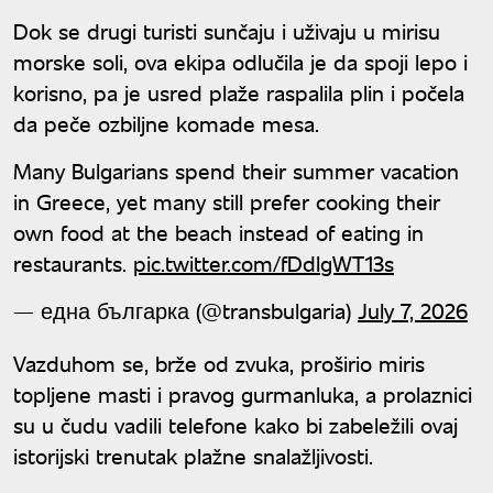
Dok se drugi turisti sunčaju i uživaju u mirisu
morske soli, ova ekipa odlučila je da spoji lepo i
korisno, pa je usred plaže raspalila plin i počela
da peče ozbiljne komade mesa.
Many Bulgarians spend their summer vacation
in Greece, yet many still prefer cooking their
own food at the beach instead of eating in
restaurants.
pic.twitter.com/fDdlgWT13s
— една българка (@transbulgaria)
July 7, 2026
Vazduhom se, brže od zvuka, proširio miris
topljene masti i pravog gurmanluka, a prolaznici
su u čudu vadili telefone kako bi zabeležili ovaj
istorijski trenutak plažne snalažljivosti.