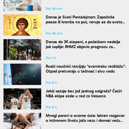
Pre 34 min
Danas je Sveti Pantelejmon: Započnite
posao ili krenite na put, veruje se da svetac
blagosilja svaki rad
Pre 49 min
Danas do 36 stepeni, a početkom nedelje
još toplije: RHMZ objavio prognozu za
naredne dane
Pre 1 h
Ruski naučnici razvijaju "svemirsku reciklažu":
Otpad pretvaraju u tečnost i sivu vodu
Pre 8 h
Jokić ostaje bez još jednog saigrača? Četiri
NBA ekipe stale u red za Votsona
Pre 8 h
Mnogi parovi o ovome ćute: Iskren razgovor
o intimnom životu jača vezu i donosi veću
bliskost