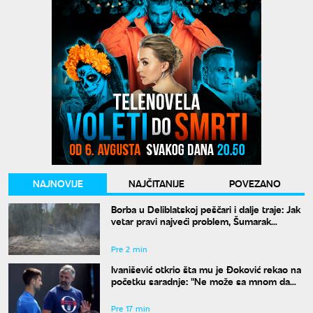
NAJNOVIJE
NAJČITANIJE
POVEZANO
Borba u Deliblatskoj peščari i dalje traje: Jak
vetar pravi najveći problem, Šumarak
odbranjen
Pre 2 min
Ivanišević otkrio šta mu je Đoković rekao na
početku saradnje: "Ne može sa mnom da
radi onaj ko ne razume moja ludila"
Pre 17 min