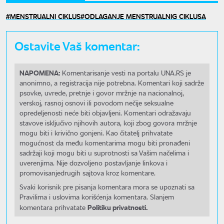
MENSTRUALNI CIKLUS
ODLAGANJE MENSTRUALNIG CIKLUSA
Ostavite Vaš komentar:
NAPOMENA:
Komentarisanje vesti na portalu UNA.RS je
anonimno, a registracija nije potrebna. Komentari koji sadrže
psovke, uvrede, pretnje i govor mržnje na nacionalnoj,
verskoj, rasnoj osnovi ili povodom nečije seksualne
opredeljenosti neće biti objavljeni. Komentari odražavaju
stavove isključivo njihovih autora, koji zbog govora mržnje
mogu biti i krivično gonjeni. Kao čitatelj prihvatate
mogućnost da među komentarima mogu biti pronađeni
sadržaji koji mogu biti u suprotnosti sa Vašim načelima i
uverenjima. Nije dozvoljeno postavljanje linkova i
promovisanjedrugih sajtova kroz komentare.
Svaki korisnik pre pisanja komentara mora se upoznati sa
Pravilima i uslovima korišćenja komentara. Slanjem
Politiku privatnosti.
komentara prihvatate