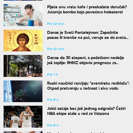
Pijete ovu vrstu kafe i preskačete doručak?
Jutarnja bomba koja povećava holesterol
Pre 32 min
Danas je Sveti Pantelejmon: Započnite
posao ili krenite na put, veruje se da svetac
blagosilja svaki rad
Pre 47 min
Danas do 36 stepeni, a početkom nedelje
još toplije: RHMZ objavio prognozu za
naredne dane
Pre 1 h
Ruski naučnici razvijaju "svemirsku reciklažu":
Otpad pretvaraju u tečnost i sivu vodu
Pre 8 h
Jokić ostaje bez još jednog saigrača? Četiri
NBA ekipe stale u red za Votsona
Pre 8 h