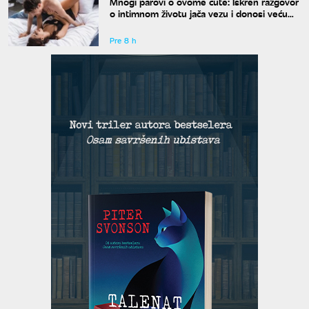
Mnogi parovi o ovome ćute: Iskren razgovor
o intimnom životu jača vezu i donosi veću
bliskost
Pre 8 h