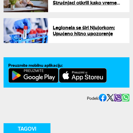
Stručnjaci otkrili kako vreme
ispijanja kafe utiče na nivo
energije i probavu
Legionela se širi Njujorkom:
Upućeno hitno upozorenje
Preuzmite mobilnu aplikaciju:
Podeli:
TAGOVI