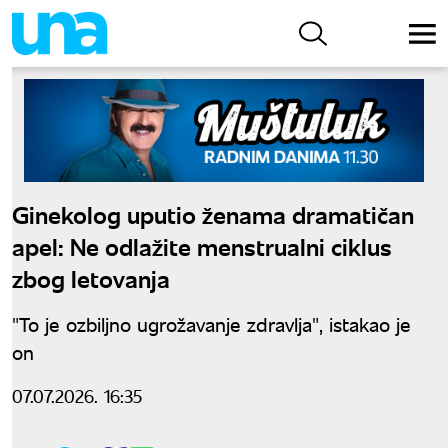
Ginekolog uputio ženama dramatičan
apel: Ne odlažite menstrualni ciklus
zbog letovanja
"To je ozbiljno ugrožavanje zdravlja", istakao je
on
07.07.2026. 16:35