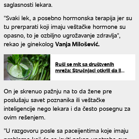
saglasnosti lekara.
"Svaki lek, a posebno hormonska terapija jer su
tu prerparati koji imaju veštačke hormone su
opasno, to je ozbiljno ugrožavanje zdravlja",
rekao je ginekolog
Vanja Milošević.
Ruši se mit sa društvenih
mreža: Stručnjaci otkrili da li
sok od celera zaista "čisti"
organizam
On je skrenuo pažnju na to da žene pre
poslušaju savet poznanika ili veštačke
inteligencije nego lekara i da često posegnu za
ovim rešenjem.
"U razgovoru posle sa paceijentima koje imaju
probleme koji će se javiti nakon upotrebe ove