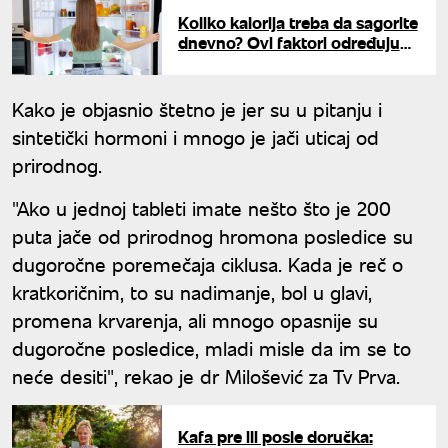
Koliko kalorija treba da sagorite
dnevno? Ovi faktori određuju
vaše dnevne potrebe
Kako je objasnio štetno je jer su u pitanju i
sintetički hormoni i mnogo je jači uticaj od
prirodnog.
"Ako u jednoj tableti imate nešto što je 200
puta jače od prirodnog hromona posledice su
dugoročne poremečaja ciklusa. Kada je reč o
kratkoričnim, to su nadimanje, bol u glavi,
promena krvarenja, ali mnogo opasnije su
dugoročne posledice, mladi misle da im se to
neće desiti", rekao je dr Milošević za Tv Prva.
Kafa pre ili posle doručka: