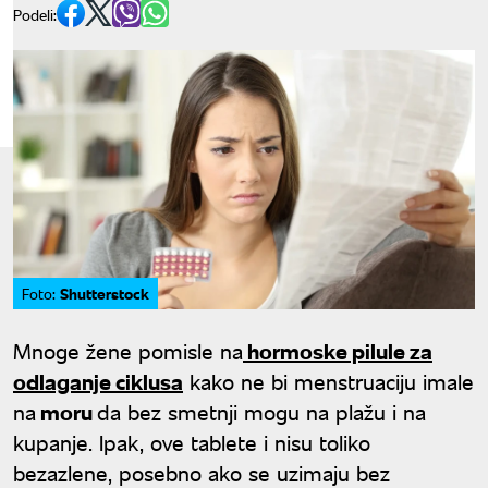
Podeli:
Shutterstock
Foto:
Mnoge žene pomisle na
hormoske pilule za
odlaganje ciklusa
kako ne bi menstruaciju imale
na
moru
da bez smetnji mogu na plažu i na
kupanje. Ipak, ove tablete i nisu toliko
bezazlene, posebno ako se uzimaju bez