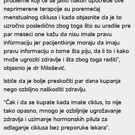
neprimerene terapcije su poremećaj
menstualnog ciklusa i kada objasnite da je to
uzročno posledično zbog toga što su uradile pre
par meseci one kažu da nisu imale pravu
informaciju jer pacijentkinje moraju da imaju
pravu informaciju o tome šta piju, da li to i kako
može ugroziti zdravlje i šta zbog toga raditi",
objasnio je dr Milošević.
Ističe da je bolje preskočiti par dana kupanja
nego ozbiljno naškoditi zdravlju.
"Čak i da se kupate kada imate ciklus, to nije
tako opasno, mnogo je ozbiljnije ugrožavanje
zdravlja i uzimanje hormonskih pilula za
odlaganje ciklusa bez preporuke lekara".