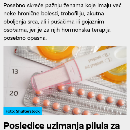
Posebno skreće pažnju ženama koje imaju već
neke hronične bolesti, trobofiliju, akutna
oboljenja srca, ali i pušačima ili gojaznim
osobama, jer je za njih hormonska terapija
posebno opasna.
Shutterstock
Foto:
Posledice uzimanja pilula za