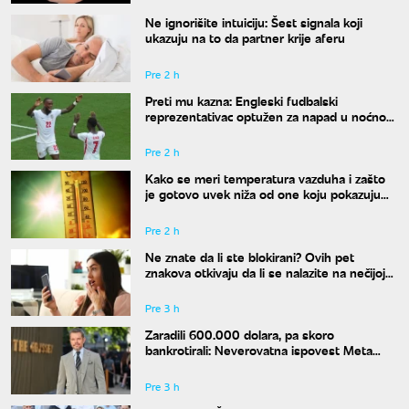
Ne ignorišite intuiciju: Šest signala koji
ukazuju na to da partner krije aferu
Pre 2 h
Preti mu kazna: Engleski fudbalski
reprezentativac optužen za napad u noćnom
klubu
Pre 2 h
Kako se meri temperatura vazduha i zašto
je gotovo uvek niža od one koju pokazuju
naši termometri
Pre 2 h
Ne znate da li ste blokirani? Ovih pet
znakova otkivaju da li se nalazite na nečijoj
"crnoj listi"
Pre 3 h
Zaradili 600.000 dolara, pa skoro
bankrotirali: Neverovatna ispovest Meta
Dejmona o paklu kroz koji je prošao
Pre 3 h