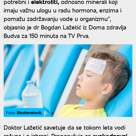
potrebni i
elektroliti,
odnosno minerali koji
imaju važnu ulogu u radu hormona, enzima i
pomažu zadržavanju vode u organizmu",
objasnio je dr Bogdan Lažetić iz Doma zdravlja
Budva za 150 minuta na TV Prva.
Shutterstock
Foto:
Doktor Lažetić savetuje da se tokom leta vodi
računa i o ishrani. Preporučuje se
svakodnevni