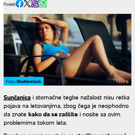
Podeli:
Shutterstock
Foto:
Sunčanica
i stomačne tegbe nažalost nisu retka
pojava na letovanjima, zbog čega je neophodno
da znate
kako da se zaštite
i nosite sa ovim
problemima tokom leta.