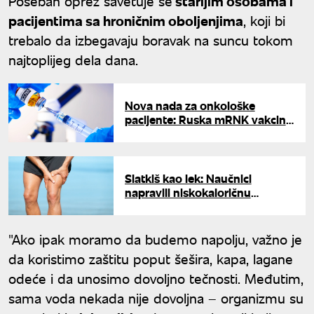
Poseban oprez savetuje se
starijim osobama i
pacijentima sa hroničnim oboljenjima
, koji bi
trebalo da izbegavaju boravak na suncu tokom
najtoplijeg dela dana.
Nova nada za onkološke
pacijente: Ruska mRNK vakcina
protiv raka i za pacijente iz
Srbije
Slatkiš kao lek: Naučnici
napravili niskokaloričnu
marmeladu bez šećera za
oporavak zglobova i creva
"Ako ipak moramo da budemo napolju, važno je
da koristimo zaštitu poput šešira, kapa, lagane
odeće i da unosimo dovoljno tečnosti. Međutim,
sama voda nekada nije dovoljna – organizmu su