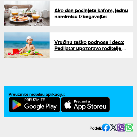
Ako dan počinjete kafom, jednu
namirnicu izbegavajte:
Stručnjaci otkrili šta se dešava
kada ih kombinujete
Vrućinu teško podnose i deca:
Pedijatar upozorava roditelje na
šta treba da obrate pažnju
Preuzmite mobilnu aplikaciju:
Podeli: