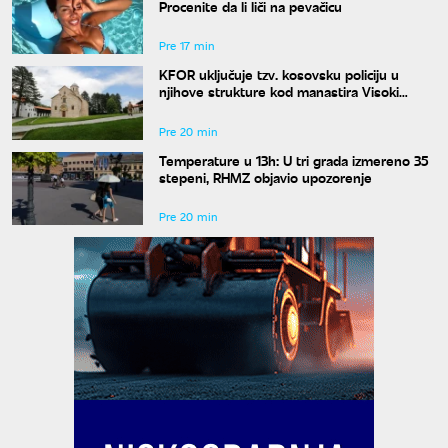
Procenite da li liči na pevačicu
Pre 17 min
KFOR uključuje tzv. kosovsku policiju u
njihove strukture kod manastira Visoki
Dečani
Pre 20 min
Temperature u 13h: U tri grada izmereno 35
stepeni, RHMZ objavio upozorenje
Pre 20 min