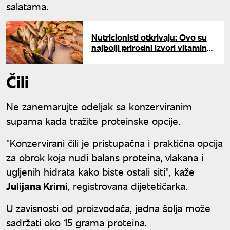
salatama.
Nutricionisti otkrivaju: Ovo su
najbolji prirodni izvori vitamina
B12
Čili
Ne zanemarujte odeljak sa konzerviranim
supama kada tražite proteinske opcije.
"Konzervirani čili je pristupačna i praktična opcija
za obrok koja nudi balans proteina, vlakana i
ugljenih hidrata kako biste ostali siti", kaže
Julijana Krimi
, registrovana dijetetičarka.
U zavisnosti od proizvođača, jedna šolja može
sadržati oko 15 grama proteina.