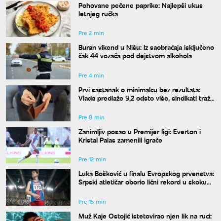
Pohovane pečene paprike: Najlepši ukus
letnjeg ručka
Pre 2 min
Buran vikend u Nišu: Iz saobraćaja isključeno
čak 44 vozača pod dejstvom alkohola
Pre 4 min
Prvi sastanak o minimalcu bez rezultata:
Vlada predlaže 9,2 odsto više, sindikati traže
dvocifren rast za 2027. godinu
Pre 8 min
Zanimljiv posao u Premijer ligi: Everton i
Kristal Palas zamenili igrače
Pre 12 min
Luka Bošković u finalu Evropskog prvenstva:
Srpski atletičar oborio lični rekord u skoku
udalj
Pre 15 min
Muž Kaje Ostojić istetovirao njen lik na ruci: