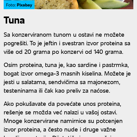
Pixabay
Foto:
Tuna
Sa konzerviranom tunom u ostavi ne možete
pogrešiti. To je jeftin i svestran izvor proteina sa
više od 20 grama po konzervi od 140 grama.
Osim proteina, tuna je, kao sardine i pastrmka,
bogat izvor omega-3 masnih kiselina. Možete je
jesti u salatama, sendvičima sa majonezom,
testeninama ili čak kao preliv za naćose.
Ako pokušavate da povećate unos proteina,
rešenje se možda već nalazi u vašoj ostavi.
Mnoge konzervirane namirnice su potcenjen
izvor proteina, a često nude i druge važne