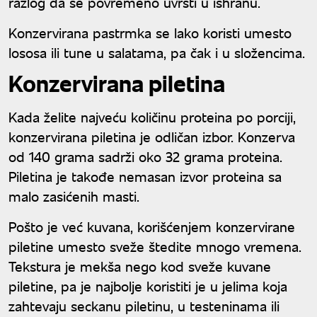
razlog da se povremeno uvrsti u ishranu.
Konzervirana pastrmka se lako koristi umesto
lososa ili tune u salatama, pa čak i u složencima.
Konzervirana piletina
Kada želite najveću količinu proteina po porciji,
konzervirana piletina je odličan izbor. Konzerva
od 140 grama sadrži oko 32 grama proteina.
Piletina je takođe nemasan izvor proteina sa
malo zasićenih masti.
Pošto je već kuvana, korišćenjem konzervirane
piletine umesto sveže štedite mnogo vremena.
Tekstura je mekša nego kod sveže kuvane
piletine, pa je najbolje koristiti je u jelima koja
zahtevaju seckanu piletinu, u testeninama ili