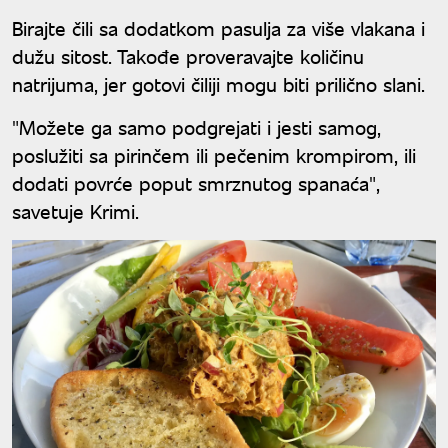
Birajte čili sa dodatkom pasulja za više vlakana i
dužu sitost. Takođe proveravajte količinu
natrijuma, jer gotovi čiliji mogu biti prilično slani.
"Možete ga samo podgrejati i jesti samog,
poslužiti sa pirinčem ili pečenim krompirom, ili
dodati povrće poput smrznutog spanaća",
savetuje Krimi.