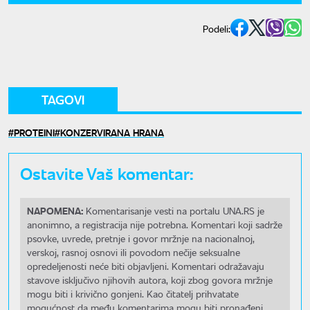
Podeli:
TAGOVI
PROTEINI
KONZERVIRANA HRANA
Ostavite Vaš komentar:
NAPOMENA:
Komentarisanje vesti na portalu UNA.RS je
anonimno, a registracija nije potrebna. Komentari koji sadrže
psovke, uvrede, pretnje i govor mržnje na nacionalnoj,
verskoj, rasnoj osnovi ili povodom nečije seksualne
opredeljenosti neće biti objavljeni. Komentari odražavaju
stavove isključivo njihovih autora, koji zbog govora mržnje
mogu biti i krivično gonjeni. Kao čitatelj prihvatate
mogućnost da među komentarima mogu biti pronađeni