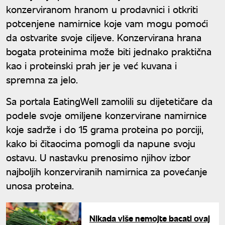
konzerviranom hranom u prodavnici i otkriti
potcenjene namirnice koje vam mogu pomoći
da ostvarite svoje ciljeve. Konzervirana hrana
bogata proteinima može biti jednako praktična
kao i proteinski prah jer je već kuvana i
spremna za jelo.
Sa portala EatingWell zamolili su dijetetičare da
podele svoje omiljene konzervirane namirnice
koje sadrže i do 15 grama proteina po porciji,
kako bi čitaocima pomogli da napune svoju
ostavu. U nastavku prenosimo njihov izbor
najboljih konzerviranih namirnica za povećanje
unosa proteina.
Nikada više nemojte bacati ovaj