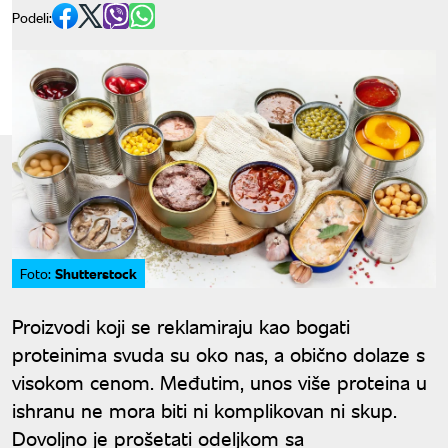
Podeli:
Shutterstock
Foto:
Proizvodi koji se reklamiraju kao bogati
proteinima svuda su oko nas, a obično dolaze s
visokom cenom. Međutim, unos više proteina u
ishranu ne mora biti ni komplikovan ni skup.
Dovoljno je prošetati odeljkom sa