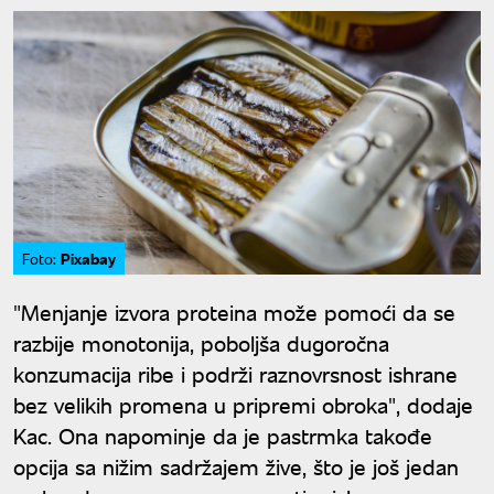
Pixabay
Foto:
"Menjanje izvora proteina može pomoći da se
razbije monotonija, poboljša dugoročna
konzumacija ribe i podrži raznovrsnost ishrane
bez velikih promena u pripremi obroka", dodaje
Kac. Ona napominje da je pastrmka takođe
opcija sa nižim sadržajem žive, što je još jedan