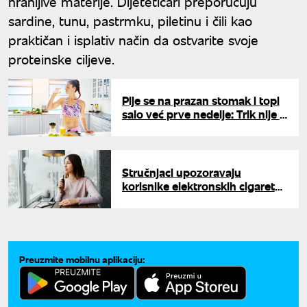
hranljive materije. Dijetetičari preporučuju
sardine, tunu, pastrmku, piletinu i čili kao
praktičan i isplativ način da ostvarite svoje
proteinske ciljeve.
Pije se na prazan stomak i topi
salo već prve nedelje: Trik nije u
limunu, već u jednoj kašičici
koju svi preskaču
Stručnjaci upozoravaju
korisnike elektronskih cigareta:
Jedna vrsta ukusa je daleko
opasnija od ostalih
Preuzmite mobilnu aplikaciju: