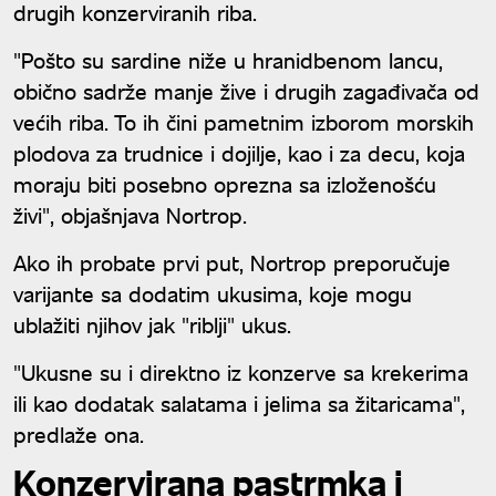
drugih konzerviranih riba.
"Pošto su sardine niže u hranidbenom lancu,
obično sadrže manje žive i drugih zagađivača od
većih riba. To ih čini pametnim izborom morskih
plodova za trudnice i dojilje, kao i za decu, koja
moraju biti posebno oprezna sa izloženošću
živi", objašnjava Nortrop.
Ako ih probate prvi put, Nortrop preporučuje
varijante sa dodatim ukusima, koje mogu
ublažiti njihov jak "riblji" ukus.
"Ukusne su i direktno iz konzerve sa krekerima
ili kao dodatak salatama i jelima sa žitaricama",
predlaže ona.
Konzervirana pastrmka i