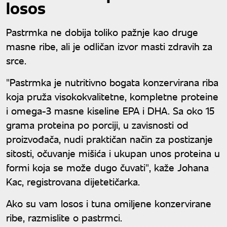
losos
Pastrmka ne dobija toliko pažnje kao druge
masne ribe, ali je odličan izvor masti zdravih za
srce.
"Pastrmka je nutritivno bogata konzervirana riba
koja pruža visokokvalitetne, kompletne proteine
i omega-3 masne kiseline EPA i DHA. Sa oko 15
grama proteina po porciji, u zavisnosti od
proizvođača, nudi praktičan način za postizanje
sitosti, očuvanje mišića i ukupan unos proteina u
formi koja se može dugo čuvati", kaže Johana
Kac, registrovana dijetetičarka.
Ako su vam losos i tuna omiljene konzervirane
ribe, razmislite o pastrmci.