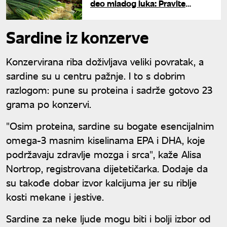
deo mladog luka: Pravite
ogromnu grešku, a niste ni
svesni šta gubite
Sardine iz konzerve
Konzervirana riba doživljava veliki povratak, a
sardine su u centru pažnje. I to s dobrim
razlogom: pune su proteina i sadrže gotovo 23
grama po konzervi.
"Osim proteina, sardine su bogate esencijalnim
omega-3 masnim kiselinama EPA i DHA, koje
podržavaju zdravlje mozga i srca", kaže Alisa
Nortrop, registrovana dijetetičarka. Dodaje da
su takođe dobar izvor kalcijuma jer su riblje
kosti mekane i jestive.
Sardine za neke ljude mogu biti i bolji izbor od