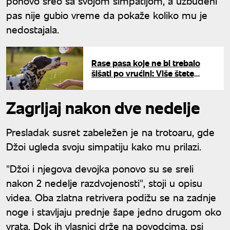
ponovo sreo sa svojom simpatijom, a uzbuđeni
pas nije gubio vreme da pokaže koliko mu je
nedostajala.
Rase pasa koje ne bi trebalo
šišati po vrućini: Više štete
nego koristi
Zagrljaj nakon dve nedelje
Presladak susret zabeležen je na trotoaru, gde
Džoi ugleda svoju simpatiju kako mu prilazi.
"Džoi i njegova devojka ponovo su se sreli
nakon 2 nedelje razdvojenosti", stoji u opisu
videa. Oba zlatna retrivera podižu se na zadnje
noge i stavljaju prednje šape jedno drugom oko
vrata. Dok ih vlasnici drže na povodcima, psi