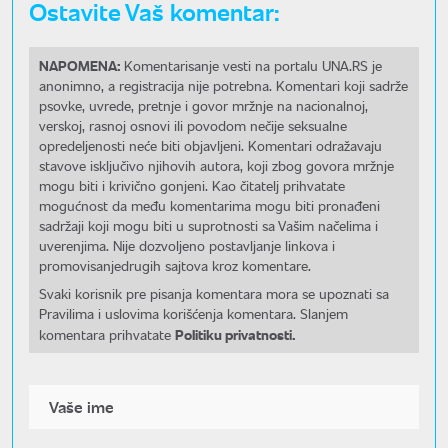
Ostavite Vaš komentar:
NAPOMENA:
Komentarisanje vesti na portalu UNA.RS je
anonimno, a registracija nije potrebna. Komentari koji sadrže
psovke, uvrede, pretnje i govor mržnje na nacionalnoj,
verskoj, rasnoj osnovi ili povodom nečije seksualne
opredeljenosti neće biti objavljeni. Komentari odražavaju
stavove isključivo njihovih autora, koji zbog govora mržnje
mogu biti i krivično gonjeni. Kao čitatelj prihvatate
mogućnost da među komentarima mogu biti pronađeni
sadržaji koji mogu biti u suprotnosti sa Vašim načelima i
uverenjima. Nije dozvoljeno postavljanje linkova i
promovisanjedrugih sajtova kroz komentare.
Svaki korisnik pre pisanja komentara mora se upoznati sa
Pravilima i uslovima korišćenja komentara. Slanjem
Politiku privatnosti.
komentara prihvatate