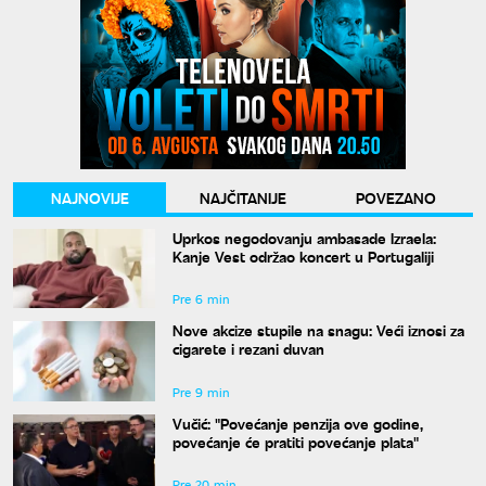
NAJNOVIJE
NAJČITANIJE
POVEZANO
Uprkos negodovanju ambasade Izraela:
Kanje Vest održao koncert u Portugaliji
Pre 6 min
Nove akcize stupile na snagu: Veći iznosi za
cigarete i rezani duvan
Pre 9 min
Vučić: "Povećanje penzija ove godine,
povećanje će pratiti povećanje plata"
Pre 20 min