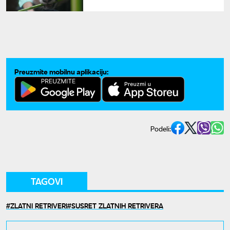
Imalo svega 200 grama, sad
jede i bambus
Preuzmite mobilnu aplikaciju:
Podeli:
TAGOVI
ZLATNI RETRIVERI
SUSRET ZLATNIH RETRIVERA