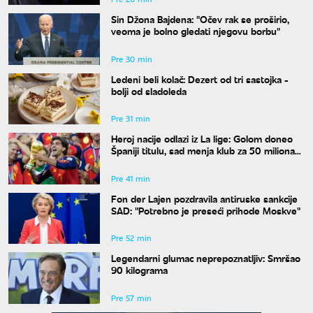
Sin Džona Bajdena: "Očev rak se proširio,
veoma je bolno gledati njegovu borbu"
Pre 30 min
Ledeni beli kolač: Dezert od tri sastojka -
bolji od sladoleda
Pre 31 min
Heroj nacije odlazi iz La lige: Golom doneo
Španiji titulu, sad menja klub za 50 miliona
evra
Pre 41 min
Fon der Lajen pozdravila antiruske sankcije
SAD: "Potrebno je preseći prihode Moskve"
Pre 52 min
Legendarni glumac neprepoznatljiv: Smršao
90 kilograma
Pre 57 min