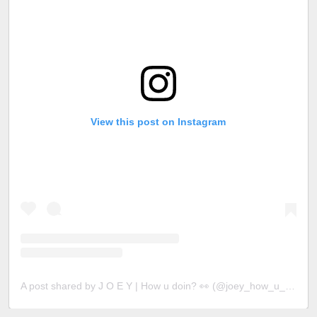
View this post on Instagram
A post shared by J O E Y | How u doin? 👀 (@joey_how_u_doinnn)