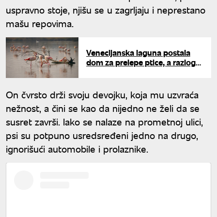
uspravno stoje, njišu se u zagrljaju i neprestano
mašu repovima.
Venecijanska laguna postala
dom za prelepe ptice, a razlog
krije veliku tajnu
On čvrsto drži svoju devojku, koja mu uzvraća
nežnost, a čini se kao da nijedno ne želi da se
susret završi. Iako se nalaze na prometnoj ulici,
psi su potpuno usredsređeni jedno na drugo,
ignorišući automobile i prolaznike.