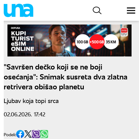
"Savršen dečko koji se ne boji
osećanja": Snimak susreta dva zlatna
retrivera obišao planetu
Ljubav koja topi srca
02.06.2026. 17:42
Podeli: