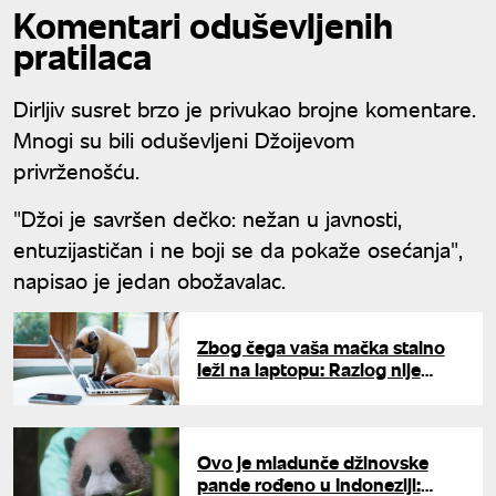
Komentari oduševljenih
pratilaca
Dirljiv susret brzo je privukao brojne komentare.
Mnogi su bili oduševljeni Džoijevom
privrženošću.
"Džoi je savršen dečko: nežan u javnosti,
entuzijastičan i ne boji se da pokaže osećanja",
napisao je jedan obožavalac.
Zbog čega vaša mačka stalno
leži na laptopu: Razlog nije
toliko simpatičan
Ovo je mladunče džinovske
pande rođeno u Indoneziji: