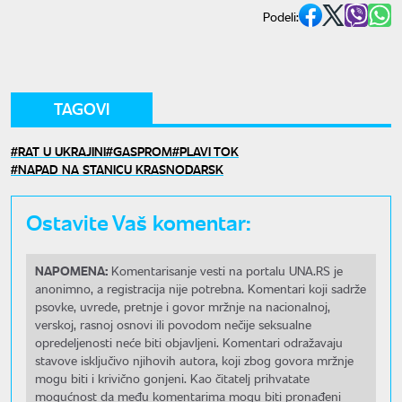
Podeli:
TAGOVI
RAT U UKRAJINI
GASPROM
PLAVI TOK
NAPAD NA STANICU KRASNODARSK
Ostavite Vaš komentar:
NAPOMENA:
Komentarisanje vesti na portalu UNA.RS je
anonimno, a registracija nije potrebna. Komentari koji sadrže
psovke, uvrede, pretnje i govor mržnje na nacionalnoj,
verskoj, rasnoj osnovi ili povodom nečije seksualne
opredeljenosti neće biti objavljeni. Komentari odražavaju
stavove isključivo njihovih autora, koji zbog govora mržnje
mogu biti i krivično gonjeni. Kao čitatelj prihvatate
mogućnost da među komentarima mogu biti pronađeni