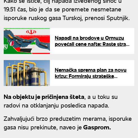
Kako se ističe, cilj napada izvedenog sinoć u
19.51 čas, bio je da se poremete nesmetane
isporuke ruskog gasa Turskoj, prenosi Sputnjik.
Napadi na brodove u Ormuzu
povećali cene nafte: Raste strah
od poremećaja u snabdevanju
Nemačka sprema plan za novu
krizu: Formiraju strateške
rezerve prirodnog gasa
Na objektu je pričinjena šteta
, a u toku su
radovi na otklanjanju posledica napada.
Zahvaljujući brzo preduzetim merama, isporuke
gasa nisu prekinute, naveo je
Gasprom.