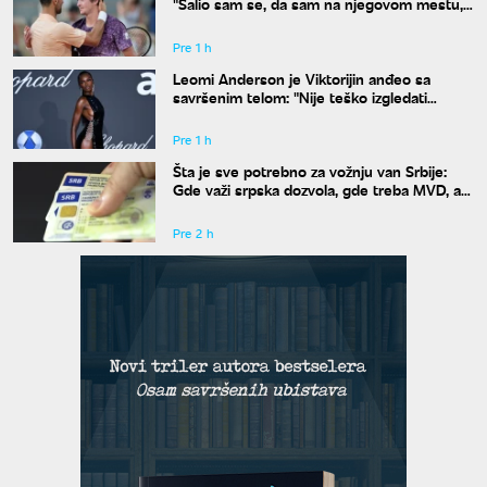
"Šalio sam se, da sam na njegovom mestu,
uradio bih isto"
Pre 1 h
Leomi Anderson je Viktorijin anđeo sa
savršenim telom: "Nije teško izgledati
dobro"
Pre 1 h
Šta je sve potrebno za vožnju van Srbije:
Gde važi srpska dozvola, gde treba MVD, a
gde zelena karta
Pre 2 h