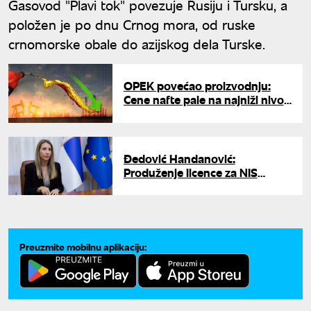
Gasovod "Plavi tok" povezuje Rusiju i Tursku, a
položen je po dnu Crnog mora, od ruske
crnomorske obale do azijskog dela Turske.
OPEK povećao proizvodnju:
Cene nafte pale na najniži nivo
od februara
Đedović Handanović:
Produženje licence za NIS
pozitivan signal, data šansa za
završetak pregovora
Preuzmite mobilnu aplikaciju: