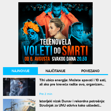
NAJNOVIJE
NAJČITANIJE
POVEZANO
Tihi ubica energije: Možete spavati i 10 sati,
ali ako pre kreveta radite ovo, organizam
vam se neće oporaviti
Pre 2 min
Istorijski nizak Dunav i rekordna potrošnja:
Stručnjak za UNU otkriva kako uštedeti
struju