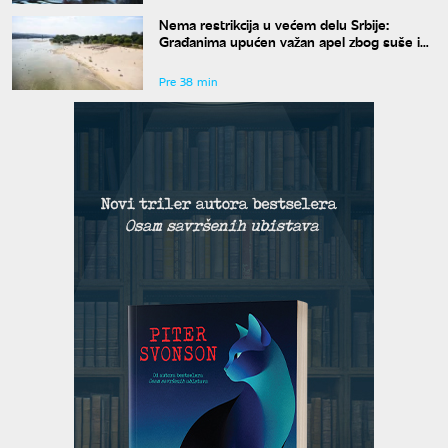
Nema restrikcija u većem delu Srbije:
Građanima upućen važan apel zbog suše i
niskog vodostaja
Pre 38 min