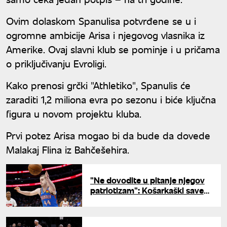
Ovim dolaskom Spanulisa potvrđene se u i
ogromne ambicije Arisa i njegovog vlasnika iz
Amerike. Ovaj slavni klub se pominje i u pričama
o priključivanju Evroligi.
Kako prenosi grčki "Athletiko", Spanulis će
zaraditi 1,2 miliona evra po sezonu i biće ključna
figura u novom projektu kluba.
Prvi potez Arisa mogao bi da bude da dovede
Malakaj Flina iz Bahčešehira.
"Ne dovodite u pitanje njegov
patriotizam": Košarkaški savez
Srbije se hitno oglasio zbog
Nikole Topića