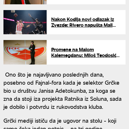
Nakon Kodija novi odlazak iz
Zvezde: Rivero napušta Mali
Kalemegdan?
Promene na Malom
Kalemegdanu: Miloš Teodosić
novi sportski direktor Crvene
zvezde
Ono što je najavljivano poslednjih dana,
posebno od Fajnal-fora kada je selektor Grčke
bio u društvu Janisa Adetokunba, za koga se
zna da stoji iza projekta Ratnika iz Soluna, sada
je dobilo i potvrdu iz rukovodstva kluba.
Grčki mediji ističu da je ugovor na stolu - koji
samo čeka jedan potpis – na tri godine.