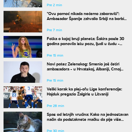
Pre 2 min
"Ovu pomoć nikada nećemo zaboraviti":
Ambasador Španije zahvalio Srbiji na borbi
protiv požara
Pre 7 min
Fotka o kojoj bruji planeta: Šakira posle 30
godina ponovila istu pozu, ljudi u čudu -
"Kako je moguće"
Pre 15 min
Novi potez Zelenskog: Smenio još četiri
ambasadora - u Hrvatskoj, Albaniji, Crnoj
Gori i Pakistanu
Pre 15 min
Veliki korak ka plej-ofu Lige konferencije:
Hajduk pregazio Žalgiris u Litvaniji
Pre 28 min
Spas od letnjih vrućina: Kako na jednostavan
način da podstaknete mačku da pije više
vode
Pre 30 min