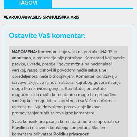
TAGOVI
EVROKUP
VASILIS SPANULIS
KK ARIS
Ostavite Vaš komentar:
NAPOMENA:
Komentarisanje vesti na portalu UNA.RS je
anonimno, a registracija nije potrebna. Komentari koji sadrže
psovke, uvrede, pretnje i govor mržnje na nacionalnoj,
verskoj, rasnoj osnovi ili povodom nečije seksualne
opredeljenosti neće biti objavljeni. Komentari odražavaju
stavove isključivo njihovih autora, koji zbog govora mržnje
mogu biti i krivično gonjeni. Kao čitatelj prihvatate
mogućnost da među komentarima mogu biti pronađeni
sadržaji koji mogu biti u suprotnosti sa Vašim načelima i
uverenjima. Nije dozvoljeno postavljanje linkova i
promovisanjedrugih sajtova kroz komentare.
Svaki korisnik pre pisanja komentara mora se upoznati sa
Pravilima i uslovima korišćenja komentara. Slanjem
Politiku privatnosti.
komentara prihvatate