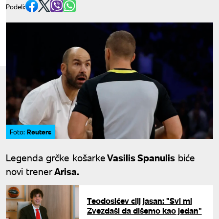
Podeli:
Reuters
Foto:
Legenda grčke košarke
Vasilis Spanulis
biće
novi trener
Arisa.
Teodosićev cilj jasan: "Svi mi
Zvezdaši da dišemo kao jedan"