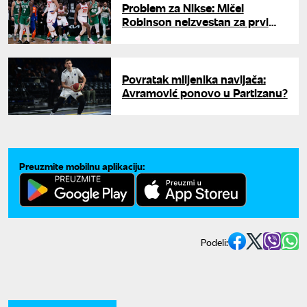
Problem za Nikse: Mičel
Robinson neizvestan za prvi
meč finala protiv San Antonija
Povratak miljenika navijača:
Avramović ponovo u Partizanu?
Preuzmite mobilnu aplikaciju:
Podeli: