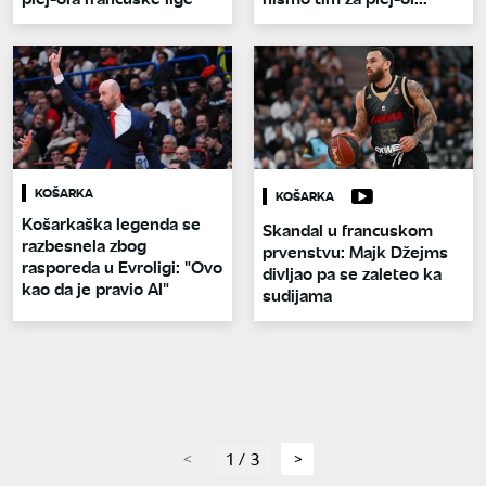
KOŠARKA
KOŠARKA
Košarkaška legenda se
Skandal u francuskom
razbesnela zbog
prvenstvu: Majk Džejms
rasporeda u Evroligi: "Ovo
divljao pa se zaleteo ka
kao da je pravio AI"
sudijama
page
1 / 3
page