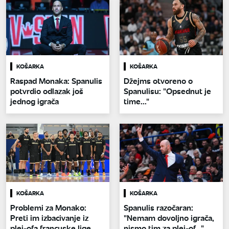
KOŠARKA
KOŠARKA
Raspad Monaka: Spanulis
Džejms otvoreno o
potvrdio odlazak još
Spanulisu: "Opsednut je
jednog igrača
time..."
KOŠARKA
KOŠARKA
Problemi za Monako:
Spanulis razočaran:
Preti im izbacivanje iz
"Nemam dovoljno igrača,
plej-ofa francuske lige
nismo tim za plej-of..."