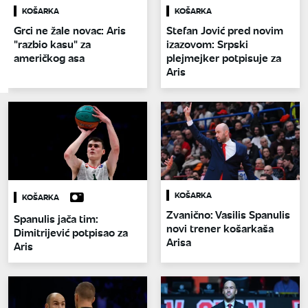
KOŠARKA
KOŠARKA
Grci ne žale novac: Aris
Stefan Jović pred novim
"razbio kasu" za
izazovom: Srpski
američkog asa
plejmejker potpisuje za
Aris
KOŠARKA
KOŠARKA
Zvanično: Vasilis Spanulis
Spanulis jača tim:
novi trener košarkaša
Dimitrijević potpisao za
Arisa
Aris