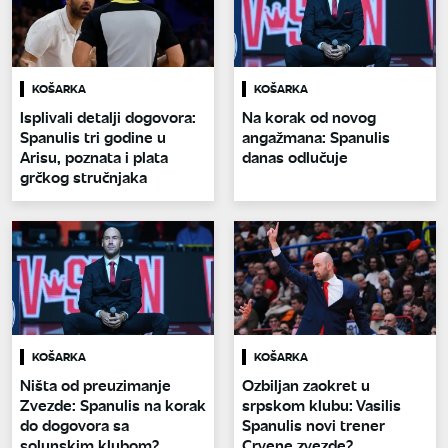
KOŠARKA
KOŠARKA
Isplivali detalji dogovora:
Na korak od novog
Spanulis tri godine u
angažmana: Spanulis
Arisu, poznata i plata
danas odlučuje
grčkog stručnjaka
KOŠARKA
KOŠARKA
Ništa od preuzimanje
Ozbiljan zaokret u
Zvezde: Spanulis na korak
srpskom klubu: Vasilis
do dogovora sa
Spanulis novi trener
solunskim klubom?
Crvene zvezde?