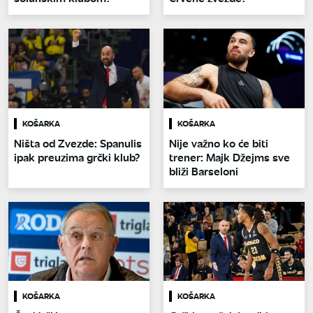
KOŠARKA
KOŠARKA
Ništa od Zvezde: Spanulis
Nije važno ko će biti
ipak preuzima grčki klub?
trener: Majk Džejms sve
bliži Barseloni
KOŠARKA
KOŠARKA