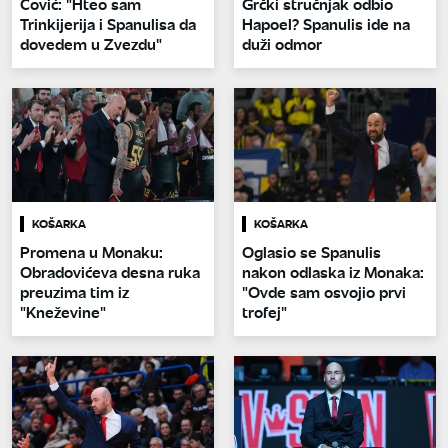
Čović: "Hteo sam
Grčki stručnjak odbio
Trinkijerija i Spanulisa da
Hapoel? Spanulis ide na
dovedem u Zvezdu"
duži odmor
KOŠARKA
KOŠARKA
Promena u Monaku:
Oglasio se Spanulis
Obradovićeva desna ruka
nakon odlaska iz Monaka:
preuzima tim iz
"Ovde sam osvojio prvi
"Kneževine"
trofej"