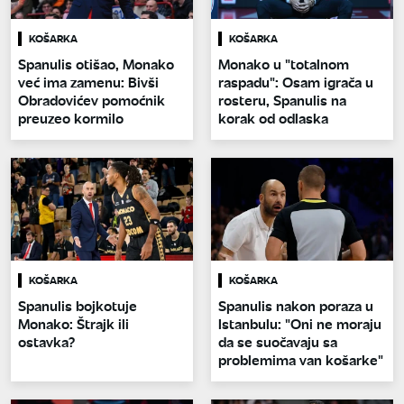
KOŠARKA
KOŠARKA
Spanulis otišao, Monako
Monako u "totalnom
već ima zamenu: Bivši
raspadu": Osam igrača u
Obradovićev pomoćnik
rosteru, Spanulis na
preuzeo kormilo
korak od odlaska
KOŠARKA
KOŠARKA
Spanulis bojkotuje
Spanulis nakon poraza u
Monako: Štrajk ili
Istanbulu: "Oni ne moraju
ostavka?
da se suočavaju sa
problemima van košarke"