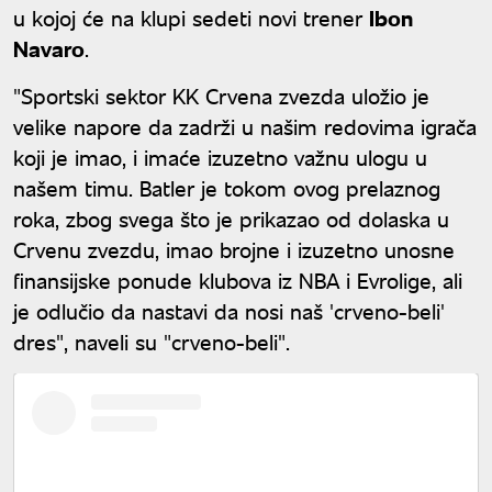
u kojoj će na klupi sedeti novi trener
Ibon
Navaro
.
"Sportski sektor KK Crvena zvezda uložio je
velike napore da zadrži u našim redovima igrača
koji je imao, i imaće izuzetno važnu ulogu u
našem timu. Batler je tokom ovog prelaznog
roka, zbog svega što je prikazao od dolaska u
Crvenu zvezdu, imao brojne i izuzetno unosne
finansijske ponude klubova iz NBA i Evrolige, ali
je odlučio da nastavi da nosi naš 'crveno-beli'
dres", naveli su "crveno-beli".