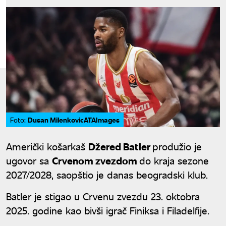
Dusan MilenkovicATAImages
Foto:
Američki košarkaš
Džered Batler
produžio je
ugovor sa
Crvenom zvezdom
do kraja sezone
2027/2028, saopštio je danas beogradski klub.
Batler je stigao u Crvenu zvezdu 23. oktobra
2025. godine kao bivši igrač Finiksa i Filadelfije.