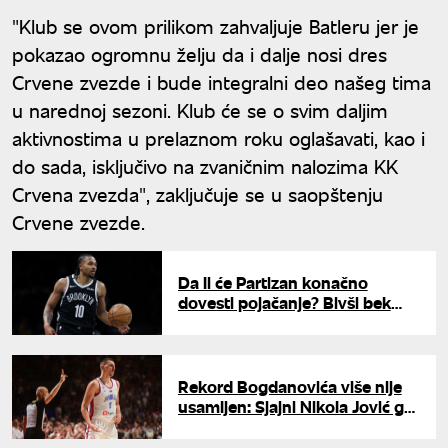
"Klub se ovom prilikom zahvaljuje Batleru jer je
pokazao ogromnu želju da i dalje nosi dres
Crvene zvezde i bude integralni deo našeg tima
u narednoj sezoni. Klub će se o svim daljim
aktivnostima u prelaznom roku oglašavati, kao i
do sada, isključivo na zvaničnim nalozima KK
Crvena zvezda", zaključuje se u saopštenju
Crvene zvezde.
Da li će Partizan konačno
dovesti pojačanje? Bivši bek
Bruklina pred potpisom za
crno-bele
Rekord Bogdanovića više nije
usamljen: Sjajni Nikola Jović ga
izjednačio