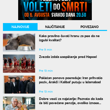
NAJNOVIJE
NAJČITANIJE
POVEZANO
Kako pravilno čuvati hranu za pse da ne
izgubi kvalitet?
Pre 9 min
Zvezda izdala saopštenje pred Hapoel
Pre 13 min
Pakistan ponovo posreduje: Iran prihvatio
poziv, Arakči i Kalibaf putuju u Islamabad
Pre 13 min
Dobre vesti za najstarije: Poznato do kada
će biti povećane penzije, ovoliko iznose
novčani pokloni