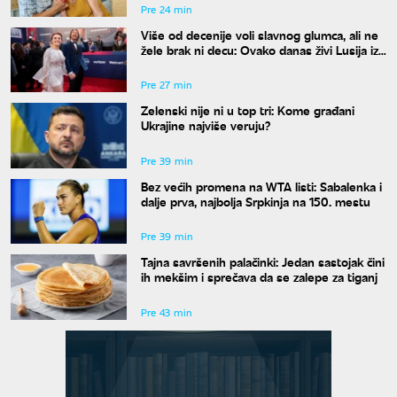
Pre 24 min
Više od decenije voli slavnog glumca, ali ne
žele brak ni decu: Ovako danas živi Lusija iz
serije "Voleti do smrti"
Pre 27 min
Zelenski nije ni u top tri: Kome građani
Ukrajine najviše veruju?
Pre 39 min
Bez većih promena na WTA listi: Sabalenka i
dalje prva, najbolja Srpkinja na 150. mestu
Pre 39 min
Tajna savršenih palačinki: Jedan sastojak čini
ih mekšim i sprečava da se zalepe za tiganj
Pre 43 min