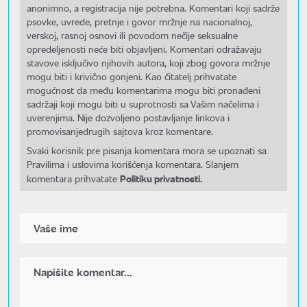
anonimno, a registracija nije potrebna. Komentari koji sadrže
psovke, uvrede, pretnje i govor mržnje na nacionalnoj,
verskoj, rasnoj osnovi ili povodom nečije seksualne
opredeljenosti neće biti objavljeni. Komentari odražavaju
stavove isključivo njihovih autora, koji zbog govora mržnje
mogu biti i krivično gonjeni. Kao čitatelj prihvatate
mogućnost da među komentarima mogu biti pronađeni
sadržaji koji mogu biti u suprotnosti sa Vašim načelima i
uverenjima. Nije dozvoljeno postavljanje linkova i
promovisanjedrugih sajtova kroz komentare.
Svaki korisnik pre pisanja komentara mora se upoznati sa
Pravilima i uslovima korišćenja komentara. Slanjem
Politiku privatnosti.
komentara prihvatate