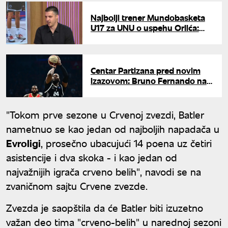
Najbolji trener Mundobasketa
U17 za UNU o uspehu Orlića:
"Dečaci pokazali neverovatnu
stabilnost i karakter"
Centar Partizana pred novim
izazovom: Bruno Fernando na
korak od Makabija
"Tokom prve sezone u Crvenoj zvezdi, Batler
nametnuo se kao jedan od najboljih napadača u
Evroligi
, prosečno ubacujući 14 poena uz četiri
asistencije i dva skoka - i kao jedan od
najvažnijih igrača crveno belih", navodi se na
zvaničnom sajtu Crvene zvezde.
Zvezda je saopštila da će Batler biti izuzetno
važan deo tima "crveno-belih" u narednoj sezoni