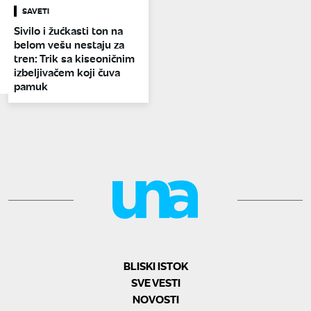
SAVETI
Sivilo i žućkasti ton na
belom vešu nestaju za
tren: Trik sa kiseoničnim
izbeljivačem koji čuva
pamuk
BLISKI ISTOK
SVE VESTI
NOVOSTI