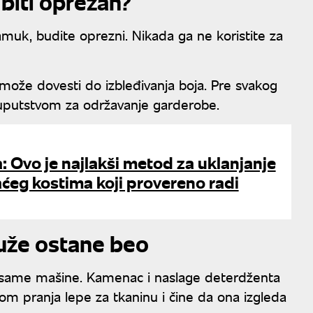
 biti oprezan?
muk, budite oprezni. Nikada ga ne koristite za
može dovesti do izbleđivanja boja. Pre svakog
 uputstvom za održavanje garderobe.
: Ovo je najlakši metod za uklanjanje
ćeg kostima koji provereno radi
duže ostane beo
na same mašine. Kamenac i naslage deterdženta
okom pranja lepe za tkaninu i čine da ona izgleda