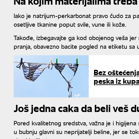
Na kojim materijalima treba
Iako je natrijum-perkarbonat pravo čudo za pa
osetljive tkanine poput svile, vune ili kože.
Takođe, izbegavajte ga kod obojenog veša jer 
pranja, obavezno bacite pogled na etiketu sa
Bez oštećenja
peska iz kupa
Još jedna caka da beli veš 
Pored kvalitetnog sredstva, važna je i higije
u bubnju glavni su neprijatelji beline, jer se t