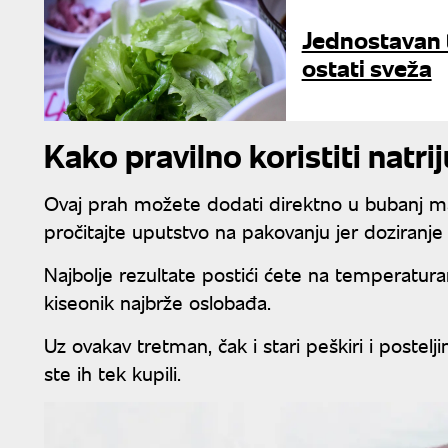
Jednostavan t
ostati sveža
Kako pravilno koristiti nat
Ovaj prah možete dodati direktno u bubanj maš
pročitajte uputstvo na pakovanju jer doziranj
Najbolje rezultate postići ćete na temperat
kiseonik najbrže oslobađa.
Uz ovakav tretman, čak i stari peškiri i poste
ste ih tek kupili.