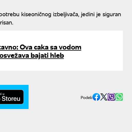
ebu kiseoničnog izbeljivača, jedini je siguran
risan.
stavno: Ova caka sa vodom
svežava bajati hleb
Podeli: