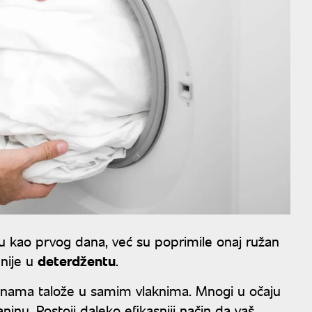
nisu kao prvog dana, već su poprimile onaj ružan
 nije u
deterdžentu
.
godinama talože u samim vlaknima. Mnogi u očaju
ninu. Postoji daleko efikasniji način da vaš