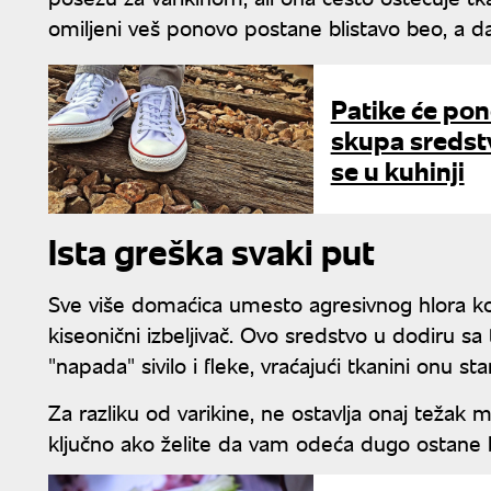
omiljeni veš ponovo postane blistavo beo, a d
Patike će pon
skupa sredstv
se u kuhinji
Ista greška svaki put
Sve više domaćica umesto agresivnog hlora ko
kiseonični izbeljivač. Ovo sredstvo u dodiru s
"napada" sivilo i fleke, vraćajući tkanini onu st
Za razliku od varikine, ne ostavlja onaj težak 
ključno ako želite da vam odeća dugo ostane 