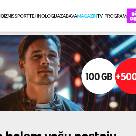
I
BIZNIS
SPORT
TEHNOLOGIJA
ZABAVA
MAGAZIN
TV PROGRAM
na belom vešu nestaju