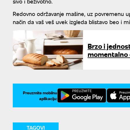
sivo i beživotno.
Redovno održavanje mašine, uz povremenu upotr
način da vaš veš uvek izgleda blistavo beo i mi
Brzo i jedno
momentalno o
Preuzmite mobilnu
aplikaciju:
TAGOVI