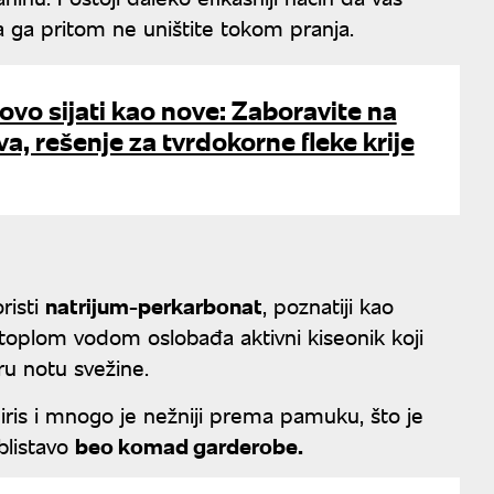
a ga pritom ne uništite tokom pranja.
ovo sijati kao nove: Zaboravite na
a, rešenje za tvrdokorne fleke krije
risti
natrijum-perkarbonat
, poznatiji kao
a toplom vodom oslobađa aktivni kiseonik koji
aru notu svežine.
miris i mnogo je nežniji prema pamuku, što je
blistavo
beo komad garderobe.