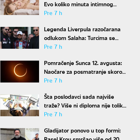
Evo koliko minuta intimnog
odnosa je ženi potrebno da bi
Pre 7 h
bila potpuno zadovoljna
Legenda Liverpula razočarana
odlukom Salaha: Turcima se
neće dopasti ove reči
Pre 7 h
Pomračenje Sunca 12. avgusta:
Naočare za posmatranje skoro
rasprodate
Pre 7 h
Šta poslodavci sada najviše
traže? Više ni diploma nije toliko
važna
Pre 7 h
Gladijator ponovo u top formi:
Rasel Krou smršao više od 20