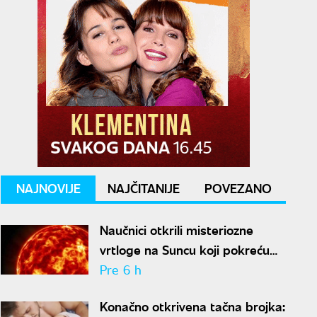
NAJNOVIJE
NAJČITANIJE
POVEZANO
Naučnici otkrili misteriozne
vrtloge na Suncu koji pokreću
solarne baklje
Pre 6 h
Konačno otkrivena tačna brojka: