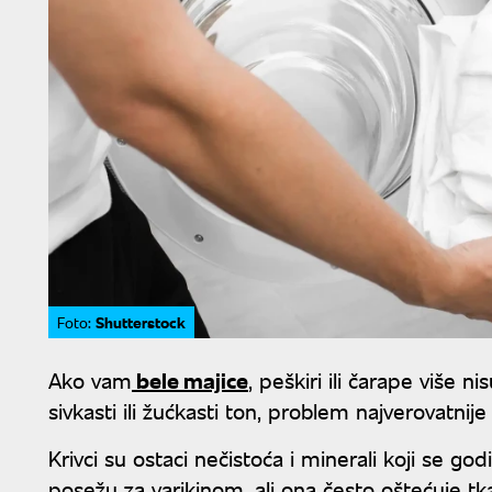
Shutterstock
Foto:
Ako vam
bele majice
, peškiri ili čarape više 
sivkasti ili žućkasti ton, problem najverovatnije
Krivci su ostaci nečistoća i minerali koji se 
posežu za varikinom, ali ona često oštećuje tka