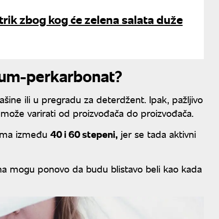
rik zbog kog će zelena salata duže
rijum-perkarbonat?
ine ili u pregradu za deterdžent. Ipak, pažljivo
e može varirati od proizvođača do proizvođača.
urama između
40 i 60 stepeni,
jer se tada aktivni
ljina mogu ponovo da budu blistavo beli kao kada