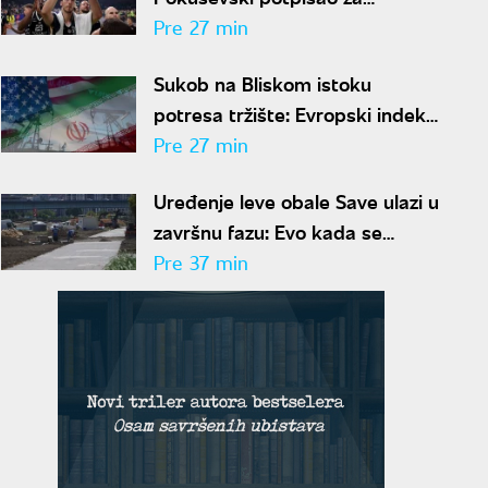
Lokomotivu
Pre 27 min
Sukob na Bliskom istoku
potresa tržište: Evropski indeksi
idu ka rekordnim nivoima, nafta
Pre 27 min
Brent poskupela
Uređenje leve obale Save ulazi u
završnu fazu: Evo kada se
očekuje završetak radova
Pre 37 min