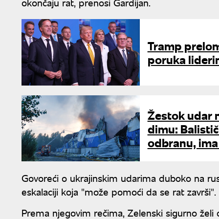
okončaju rat, prenosi Gardijan.
Tramp prelom
poruka lideri
Žestok udar n
dimu: Balistič
odbranu, ima
Govoreći o ukrajinskim udarima duboko na rusko
eskalaciji koja "može pomoći da se rat završi".
Prema njegovim rečima, Zelenski sigurno želi d