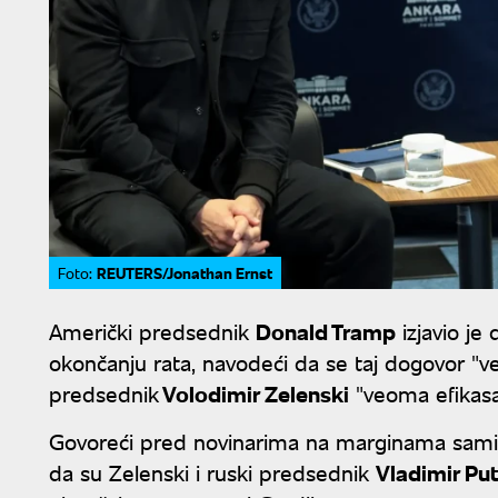
REUTERS/Jonathan Ernst
Foto:
Američki predsednik
Donald Tramp
izjavio je
okončanju rata, navodeći da se taj dogovor "već
predsednik
Volodimir Zelenski
"veoma efikasa
Govoreći pred novinarima na marginama samit
da su Zelenski i ruski predsednik
Vladimir Pu