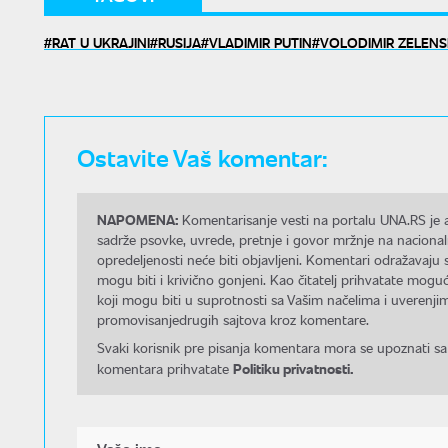
RAT U UKRAJINI
RUSIJA
VLADIMIR PUTIN
VOLODIMIR ZELENS
Ostavite Vaš komentar:
NAPOMENA:
Komentarisanje vesti na portalu UNA.RS je a
sadrže psovke, uvrede, pretnje i govor mržnje na nacional
opredeljenosti neće biti objavljeni. Komentari odražavaju 
mogu biti i krivično gonjeni. Kao čitatelj prihvatate mo
koji mogu biti u suprotnosti sa Vašim načelima i uverenjim
promovisanjedrugih sajtova kroz komentare.
Svaki korisnik pre pisanja komentara mora se upoznati sa
Politiku privatnosti.
komentara prihvatate