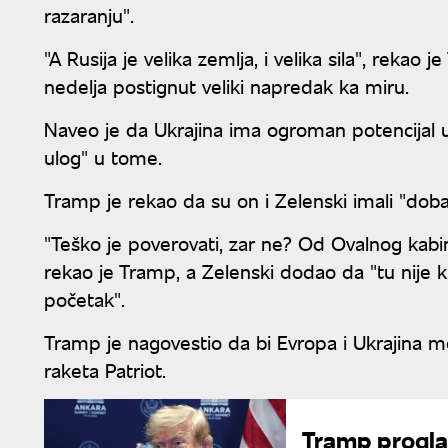
razaranju".
"A Rusija je velika zemlja, i velika sila", rekao
nedelja postignut veliki napredak ka miru.
Naveo je da Ukrajina ima ogroman potencijal
ulog" u tome.
Tramp je rekao da su on i Zelenski imali "dobar
"Teško je poverovati, zar ne? Od Ovalnog kabi
rekao je Tramp, a Zelenski dodao da "tu nije k
početak".
Tramp je nagovestio da bi Evropa i Ukrajina m
raketa Patriot.
Tramp proglas