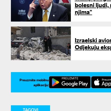
bolesni ljudi
njima"
Izraelski avion
Odjekuju eksp
Preuzmite mobilnu
aplikaciju:
TAGOVI