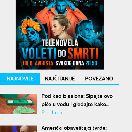
NAJNOVIJE
NAJČITANIJE
POVEZANO
Pod kao iz salona: Sipajte ovo
piće u vodu i gledajte kako
prašina nestaje
Pre 1 min
Američki obaveštajci tvrde: