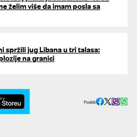
, ne želim više da imam posla sa
i spržili jug Libana u tri talasa:
lozije na granici
Podeli: