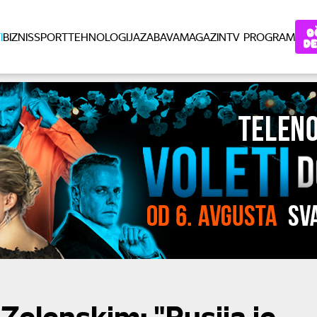
I
BIZNIS
SPORT
TEHNOLOGIJA
ZABAVA
MAGAZIN
TV PROGRAM
Zelenskim: "Rusija je