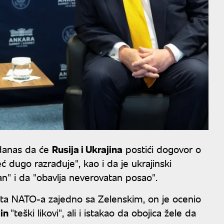
 danas da će
Rusija i Ukrajina
postići dogovor o
 dugo razrađuje", kao i da je ukrajinski
n" i da "obavlja neverovatan posao".
a NATO-a zajedno sa Zelenskim, on je ocenio
tin
"teški likovi", ali i istakao da obojica žele da