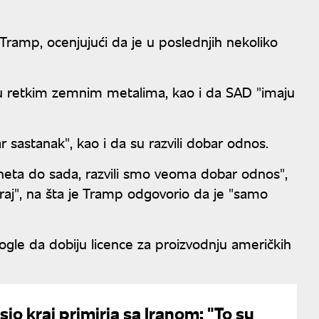
 je Tramp, ocenjujući da je u poslednjih nekoliko
 u retkim zemnim metalima, kao i da SAD "imaju
 sastanak", kao i da su razvili dobar odnos.
neta do sada, razvili smo veoma dobar odnos",
raj", na šta je Tramp odgovorio da je "samo
ogle da dobiju licence za proizvodnju američkih
io kraj primirja sa Iranom: "To su