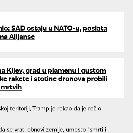
io: SAD ostaju u NATO-u, poslata
ma Alijanse
a Kijev, grad u plamenu i gustom
ke rakete i stotine dronova probili
 mrtvih
j teritoriji, Tramp je rekao da je reč o
a se vrati obnovi zemlje, umesto "smrti i