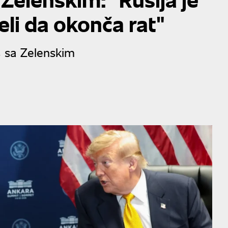
 želi da okonča rat"
s sa Zelenskim