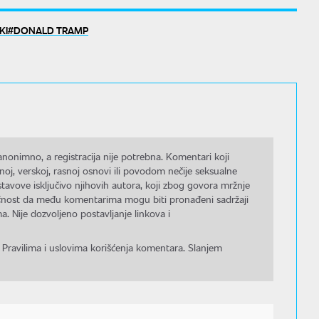
KI
DONALD TRAMP
nonimno, a registracija nije potrebna. Komentari koji
noj, verskoj, rasnoj osnovi ili povodom nečije seksualne
stavove isključivo njihovih autora, koji zbog govora mržnje
gućnost da među komentarima mogu biti pronađeni sadržaji
a. Nije dozvoljeno postavljanje linkova i
 Pravilima i uslovima korišćenja komentara. Slanjem