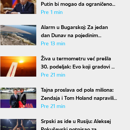
Putin bi mogao da ograničeno
napadne neku NATO članicu
Pre 1 min
Alarm u Bugarskoj: Za jedan
dan Dunav na pojedinim
delovima opao 10 centimetara
Pre 13 min
Živa u termometru već prešla
30. podeljak: Evo koji gradovi u
Srbiji su trenutno najtopliji
Pre 21 min
Tajna proslava od pola miliona:
Zendaja i Tom Holand napravili
svadbu veka
Pre 21 min
Srpski as ide u Rusiju: Aleksej
Pokuševski potpisao za