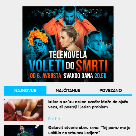
NAJNOVIJE
NAJČITANIJE
POVEZANO
Istina o se*su nakon svađe: Može da ojača
vezu, ali postoji i jedan problem
Pre 7 h
Đoković otvorio staru ranu: "Taj poraz me je
uništio na vrhuncu karijere"