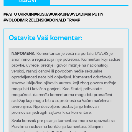
RAT U UKRAJINI
RUSIJA
UKRAJINA
VLADIMIR PUTIN
VOLODIMIR ZELENSKI
DONALD TRAMP
Ostavite Vaš komentar:
NAPOMENA:
Komentarisanje vesti na portalu UNA.RS je
anonimno, a registracija nije potrebna. Komentari koji sadrže
psovke, uvrede, pretnje i govor mržnje na nacionalnoj,
verskoj, rasnoj osnovi ili povodom nečije seksualne
opredeljenosti neće biti objavljeni. Komentari odražavaju
stavove isključivo njihovih autora, koji zbog govora mržnje
mogu biti i krivično gonjeni. Kao čitatelj prihvatate
mogućnost da među komentarima mogu biti pronađeni
sadržaji koji mogu biti u suprotnosti sa Vašim načelima i
uverenjima. Nije dozvoljeno postavljanje linkova i
promovisanjedrugih sajtova kroz komentare.
Svaki korisnik pre pisanja komentara mora se upoznati sa
Pravilima i uslovima korišćenja komentara. Slanjem