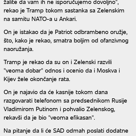
žalite da vam ih ne isporučujemo dovoljno",
rekao je Tramp tokom sastanka sa Zelenskim
na samitu NATO-a u Ankari.
On je istakao da je Patriot odbrambeno oružje,
što, kako je rekao, smatra boljim od ofanzivnog
naoružanja.
Tramp je rekao da su on i Zelenski razvili
"veoma dobar" odnos i ocenio da i Moskva i
Kijev žele okončanje rata.
On je najavio da će kasnije tokom dana
razgovarati telefonom sa predsednikom Rusije
Vladimirom Putinom i pohvalio Zelenskog,
rekavši da je bio "veoma efikasan".
Na pitanje da li će SAD odmah poslati dodatne