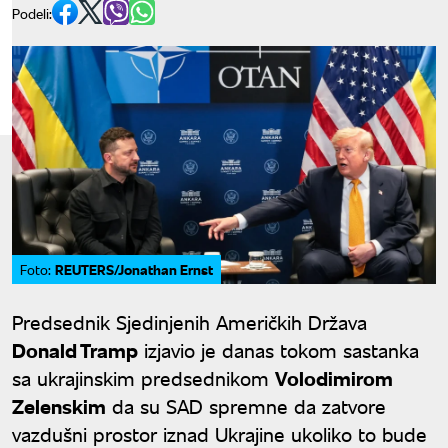
Podeli:
REUTERS/Jonathan Ernst
Foto:
Predsednik Sjedinjenih Američkih Država
Donald Tramp
izjavio je danas tokom sastanka
sa ukrajinskim predsednikom
Volodimirom
Zelenskim
da su SAD spremne da zatvore
vazdušni prostor iznad Ukrajine ukoliko to bude