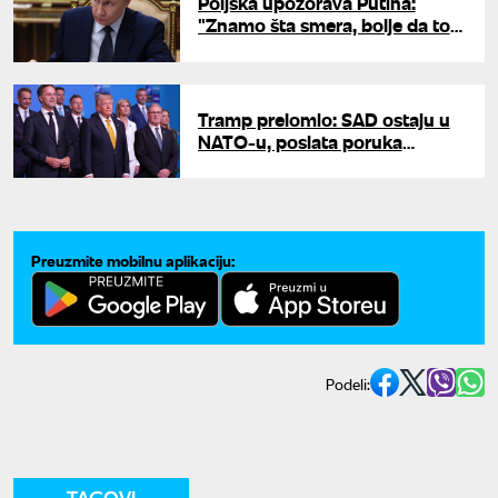
Poljska upozorava Putina:
"Znamo šta smera, bolje da to
ne radi"
Tramp prelomio: SAD ostaju u
NATO-u, poslata poruka
liderima Alijanse
Preuzmite mobilnu aplikaciju:
Podeli:
TAGOVI