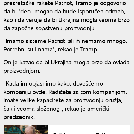
presretačke rakete Patriot, Tramp je odgovorio
da bi "deo" mogao da bude isporučen odmah,
kao i da veruje da bi Ukrajina mogla veoma brzo
da započne sopstvenu proizvodnju.
"Imamo sisteme Patriot, ali ih nemamo mnogo.
Potrebni su i nama", rekao je Tramp.
On je kazao da bi Ukrajina mogla brzo da ovlada
proizvodnjom.
"Kada im objasnimo kako, dovešćemo
kompaniju ovde. Radićete sa tom kompanijom.
Imate velike kapacitete za proizvodnju oružja,
čak i veoma složenog", rekao je američki
predsednik.