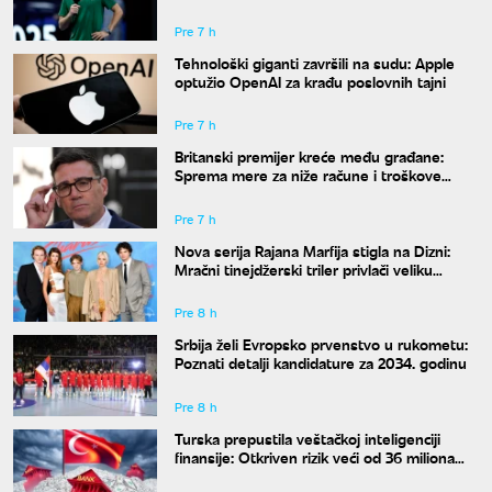
Pre 7 h
Tehnološki giganti završili na sudu: Apple
optužio OpenAI za krađu poslovnih tajni
Pre 7 h
Britanski premijer kreće među građane:
Sprema mere za niže račune i troškove
života
Pre 7 h
Nova serija Rajana Marfija stigla na Dizni:
Mračni tinejdžerski triler privlači veliku
pažnju
Pre 8 h
Srbija želi Evropsko prvenstvo u rukometu:
Poznati detalji kandidature za 2034. godinu
Pre 8 h
Turska prepustila veštačkoj inteligenciji
finansije: Otkriven rizik veći od 36 miliona
evra