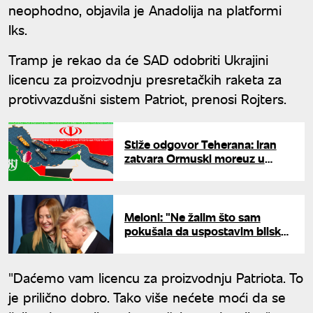
neophodno, objavila je Anadolija na platformi
Iks.
Tramp je rekao da će SAD odobriti Ukrajini
licencu za proizvodnju presretačkih raketa za
protivvazdušni sistem Patriot, prenosi Rojters.
Stiže odgovor Teherana: Iran
zatvara Ormuski moreuz u
slučaju novih napada SAD?
Meloni: "Ne žalim što sam
pokušala da uspostavim bliske
odnose sa Trampom"
"Daćemo vam licencu za proizvodnju Patriota. To
je prilično dobro. Tako više nećete moći da se