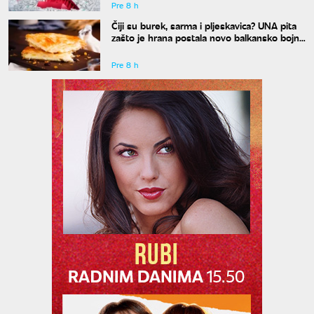
Pre 8 h
Čiji su burek, sarma i pljeskavica? UNA pita
zašto je hrana postala novo balkansko bojno
polje
Pre 8 h