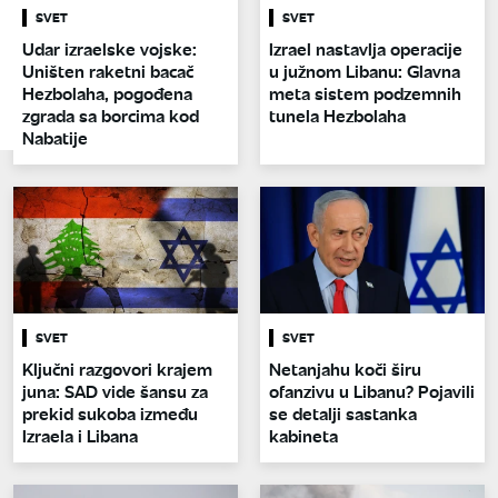
SVET
SVET
Udar izraelske vojske:
Izrael nastavlja operacije
Uništen raketni bacač
u južnom Libanu: Glavna
Hezbolaha, pogođena
meta sistem podzemnih
zgrada sa borcima kod
tunela Hezbolaha
Nabatije
SVET
SVET
Ključni razgovori krajem
Netanjahu koči širu
juna: SAD vide šansu za
ofanzivu u Libanu? Pojavili
prekid sukoba između
se detalji sastanka
Izraela i Libana
kabineta