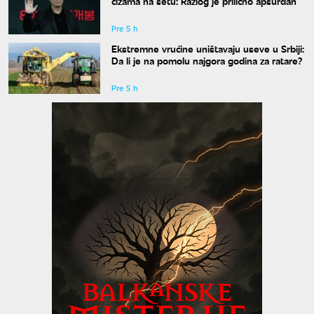
čizama na setu: Razlog je prilično apsurdan
Pre 5 h
Ekstremne vrućine uništavaju useve u Srbiji:
Da li je na pomolu najgora godina za ratare?
Pre 5 h