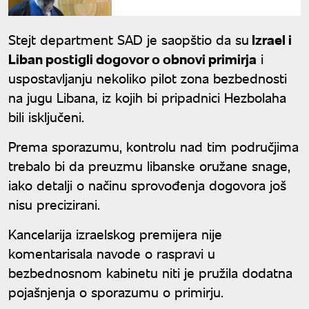
pokušavaju da izazovu
unutrašnje podele
Stejt department SAD je saopštio da su
Izrael i
Liban postigli dogovor o obnovi primirja
i
uspostavljanju nekoliko pilot zona bezbednosti
na jugu Libana, iz kojih bi pripadnici Hezbolaha
bili isključeni.
Prema sporazumu, kontrolu nad tim područjima
trebalo bi da preuzmu libanske oružane snage,
iako detalji o načinu sprovođenja dogovora još
nisu precizirani.
Kancelarija izraelskog premijera nije
komentarisala navode o raspravi u
bezbednosnom kabinetu niti je pružila dodatna
pojašnjenja o sporazumu o primirju.