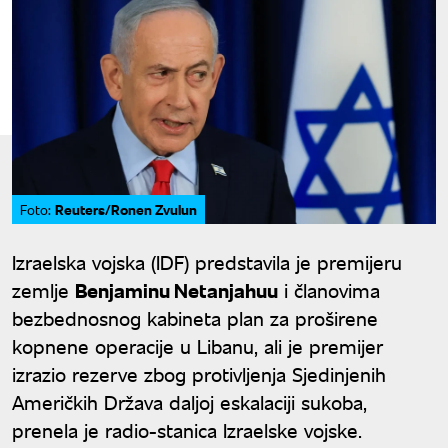
Reuters/Ronen Zvulun
Foto:
Izraelska vojska (IDF) predstavila je premijeru
zemlje
Benjaminu Netanjahuu
i članovima
bezbednosnog kabineta plan za proširene
kopnene operacije u Libanu, ali je premijer
izrazio rezerve zbog protivljenja Sjedinjenih
Američkih Država daljoj eskalaciji sukoba,
prenela je radio-stanica Izraelske vojske.