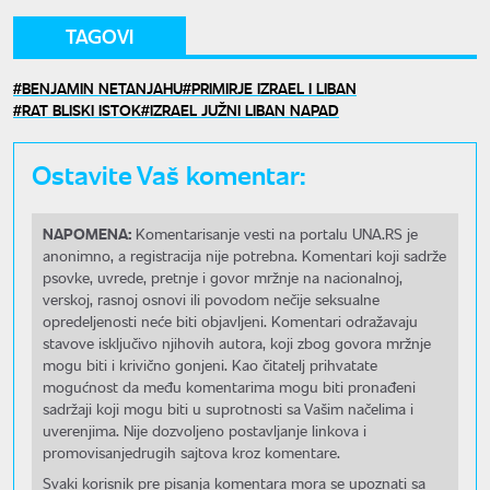
TAGOVI
BENJAMIN NETANJAHU
PRIMIRJE IZRAEL I LIBAN
RAT BLISKI ISTOK
IZRAEL JUŽNI LIBAN NAPAD
Ostavite Vaš komentar:
NAPOMENA:
Komentarisanje vesti na portalu UNA.RS je
anonimno, a registracija nije potrebna. Komentari koji sadrže
psovke, uvrede, pretnje i govor mržnje na nacionalnoj,
verskoj, rasnoj osnovi ili povodom nečije seksualne
opredeljenosti neće biti objavljeni. Komentari odražavaju
stavove isključivo njihovih autora, koji zbog govora mržnje
mogu biti i krivično gonjeni. Kao čitatelj prihvatate
mogućnost da među komentarima mogu biti pronađeni
sadržaji koji mogu biti u suprotnosti sa Vašim načelima i
uverenjima. Nije dozvoljeno postavljanje linkova i
promovisanjedrugih sajtova kroz komentare.
Svaki korisnik pre pisanja komentara mora se upoznati sa