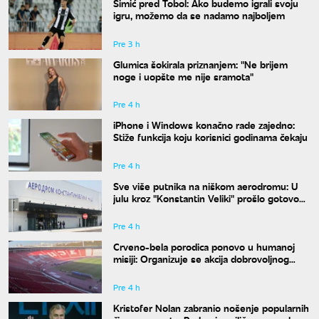
Simić pred Tobol: Ako budemo igrali svoju
igru, možemo da se nadamo najboljem
Pre 3 h
Glumica šokirala priznanjem: "Ne brijem
noge i uopšte me nije sramota"
Pre 4 h
iPhone i Windows konačno rade zajedno:
Stiže funkcija koju korisnici godinama čekaju
Pre 4 h
Sve više putnika na niškom aerodromu: U
julu kroz "Konstantin Veliki" prošlo gotovo
50.000 ljudi
Pre 4 h
Crveno-bela porodica ponovo u humanoj
misiji: Organizuje se akcija dobrovoljnog
davanja krvi
Pre 4 h
Kristofer Nolan zabranio nošenje popularnih