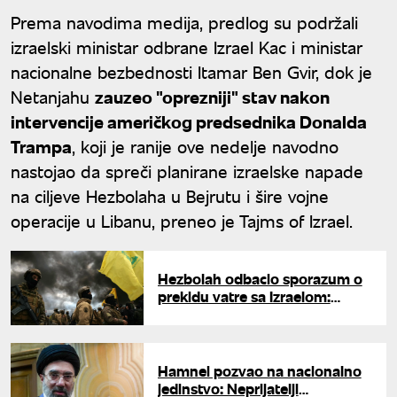
Prema navodima medija, predlog su podržali
izraelski ministar odbrane Izrael Kac i ministar
nacionalne bezbednosti Itamar Ben Gvir, dok je
Netanjahu
zauzeo "oprezniji" stav nakon
intervencije američkog predsednika Donalda
Trampa
, koji je ranije ove nedelje navodno
nastojao da spreči planirane izraelske napade
na ciljeve Hezbolaha u Bejrutu i šire vojne
operacije u Libanu, preneo je Tajms of Izrael.
Hezbolah odbacio sporazum o
prekidu vatre sa Izraelom:
Postavili novi ultimatum
Hamnei pozvao na nacionalno
jedinstvo: Neprijatelji