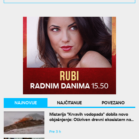
NAJNOVIJE
NAJČITANIJE
POVEZANO
Misterija "Krvavih vodopada" dobila novo
objašnjenje: Otkriven drevni ekosistem na
Antarktiku
Pre 3 h