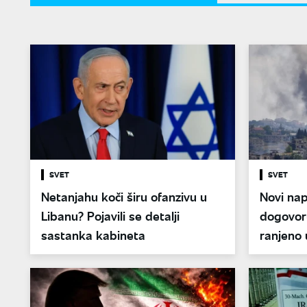
SVET
SVET
Netanjahu koči širu ofanzivu u
Novi na
Libanu? Pojavili se detalji
dogovoru
sastanka kabineta
ranjeno 
dronom