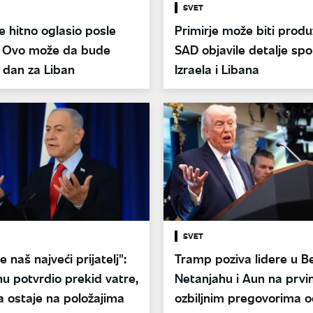
SVET
 hitno oglasio posle
Primirje može biti produ
a: Ovo može da bude
SAD objavile detalje sp
i dan za Liban
Izraela i Libana
SVET
 naš najveći prijatelj":
Tramp poziva lidere u Be
u potvrdio prekid vatre,
Netanjahu i Aun na prv
ka ostaje na položajima
ozbiljnim pregovorima o