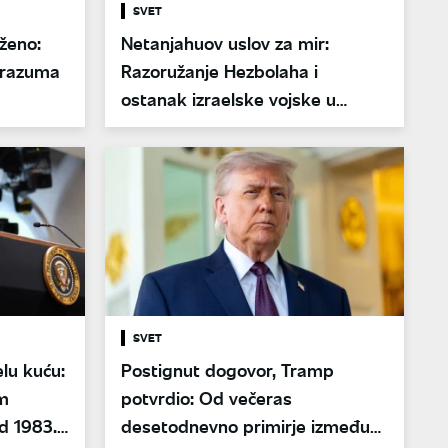
SVET
ženo:
Netanjahuov uslov za mir:
orazuma
Razoružanje Hezbolaha i
ostanak izraelske vojske u
"bezbednosnoj zoni"
SVET
lu kuću:
Postignut dogovor, Tramp
im
potvrdio: Od večeras
d 1983.
desetodnevno primirje između