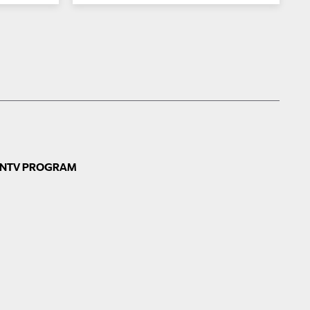
Izraela i Libana
N
TV PROGRAM