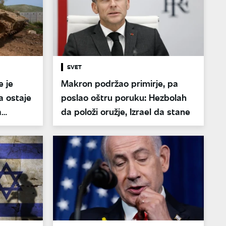
SVET
e je
Makron podržao primirje, pa
a ostaje
poslao oštru poruku: Hezbolah
a
da položi oružje, Izrael da stane