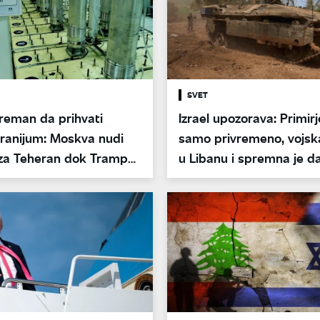
SVET
reman da prihvati
Izrael upozorava: Primirj
uranijum: Moskva nudi
samo privremeno, vojsk
 za Teheran dok Tramp
u Libanu i spremna je d
imirje
upotrebi silu