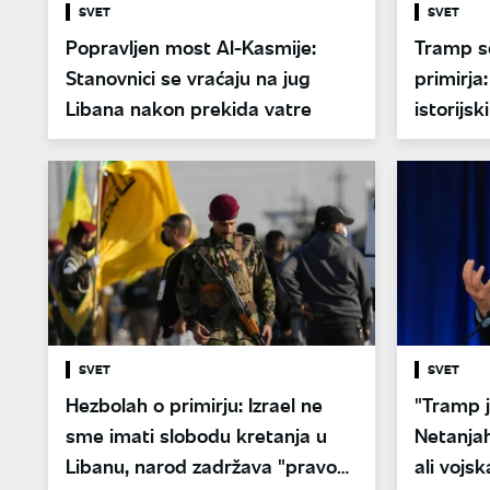
SVET
SVET
Popravljen most Al-Kasmije:
Tramp se
Stanovnici se vraćaju na jug
primirj
Libana nakon prekida vatre
istorijsk
SVET
SVET
Hezbolah o primirju: Izrael ne
"Tramp je
sme imati slobodu kretanja u
Netanjah
Libanu, narod zadržava "pravo
ali vojs