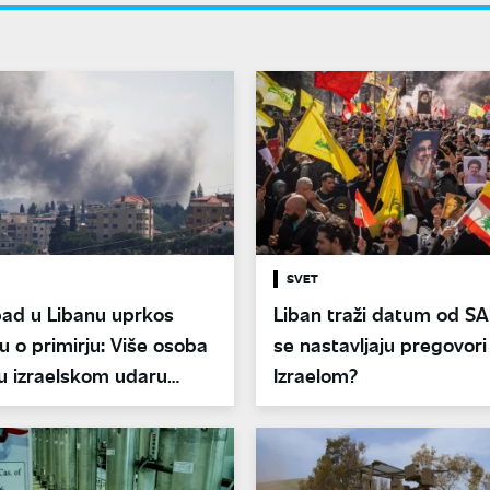
SVET
pad u Libanu uprkos
Liban traži datum od S
 o primirju: Više osoba
se nastavljaju pregovori
u izraelskom udaru
Izraelom?