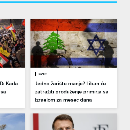
SVET
AD: Kada
Jedno žarište manje? Liban će
 sa
zatražiti produženje primirja sa
Izraelom za mesec dana