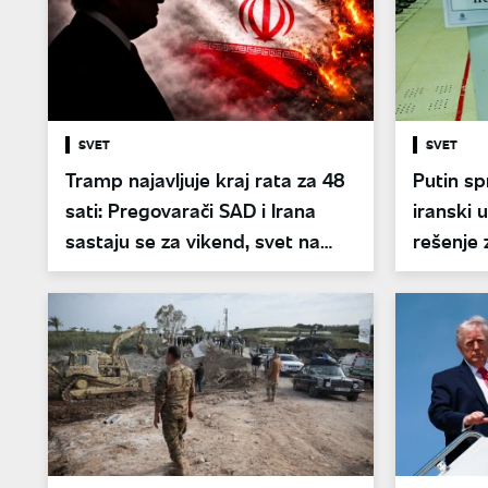
SVET
SVET
Tramp najavljuje kraj rata za 48
Putin sp
sati: Pregovarači SAD i Irana
iranski 
sastaju se za vikend, svet na
rešenje
korak do mira
uvodi pr