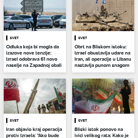
SVET
SVET
Odluka koja bi mogla da
Obrt na Bliskom istoku:
izazove nove tenzije:
Izrael obustavlja udare na
Izrael odobrava 61 novo
Iran, ali operacije u Libanu
naselje na Zapadnoj obali
nastavlja punom snagom
SVET
SVET
Iran objavio kraj operacija
Bliski istok ponovo na
protiv Izraela: "Ako bude
ivici velikog rata: Kako je