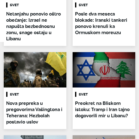
SVET
SVET
Netanjahu ponovio oštro
Posle dva meseca
obećanje: Izrael ne
blokade: Iranski tankeri
napušta bezbednosnu
ponovo krenuli ka
zonu, snage ostaju u
Ormuskom moreuzu
Libanu
SVET
SVET
Nova prepreka u
Preokret na Bliskom
pregovorima Vašingtona i
istoku: Tramp i Iran tajno
Teherana: Hezbolah
dogovorili mir u Libanu?
postavio uslov