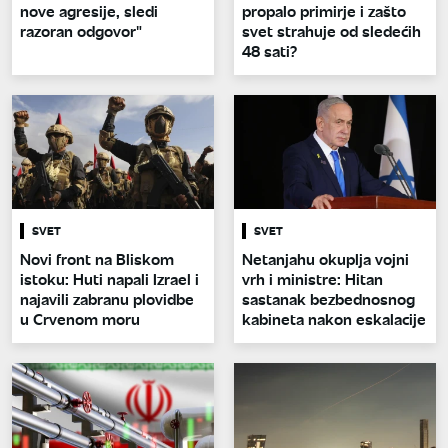
nove agresije, sledi
propalo primirje i zašto
razoran odgovor"
svet strahuje od sledećih
48 sati?
SVET
SVET
Novi front na Bliskom
Netanjahu okuplja vojni
istoku: Huti napali Izrael i
vrh i ministre: Hitan
najavili zabranu plovidbe
sastanak bezbednosnog
u Crvenom moru
kabineta nakon eskalacije