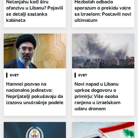
Netanjahu koči širu
Hezbolah odbacio
ofanzivu u Libanu? Pojavili
sporazum o prekidu vatre
se detalji sastanka
sa Izraelom: Postavili novi
kabineta
ultimatum
SVET
SVET
Hamnei pozvao na
Novi napad u Libanu
nacionalno jedinstvo:
uprkos dogovoru o
Neprijatelji pokušavaju da
primirju: Više osoba
izazovu unutrašnje podele
ranjeno u izraelskom
udaru dronom