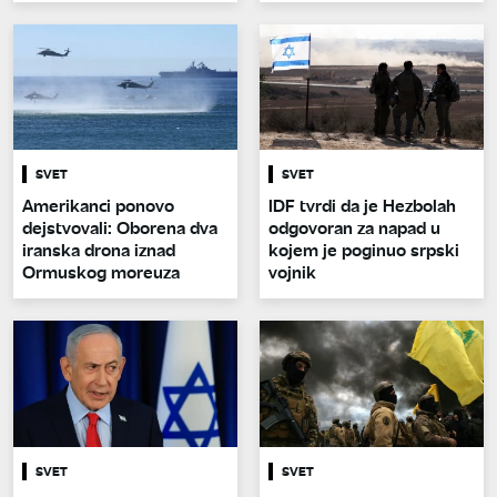
SVET
SVET
Amerikanci ponovo
IDF tvrdi da je Hezbolah
dejstvovali: Oborena dva
odgovoran za napad u
iranska drona iznad
kojem je poginuo srpski
Ormuskog moreuza
vojnik
SVET
SVET