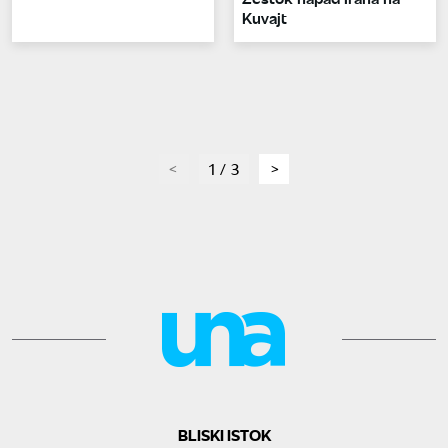
Kuvajt
page
1 / 3
page
BLISKI ISTOK