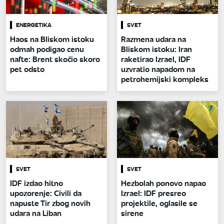
ENERGETIKA
SVET
Haos na Bliskom istoku
Razmena udara na
odmah podigao cenu
Bliskom istoku: Iran
nafte: Brent skočio skoro
raketirao Izrael, IDF
pet odsto
uzvratio napadom na
petrohemijski kompleks
SVET
SVET
IDF izdao hitno
Hezbolah ponovo napao
upozorenje: Civili da
Izrael: IDF presreo
napuste Tir zbog novih
projektile, oglasile se
udara na Liban
sirene