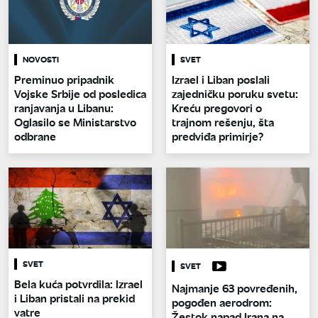
NOVOSTI
SVET
Preminuo pripadnik
Izrael i Liban poslali
Vojske Srbije od posledica
zajedničku poruku svetu:
ranjavanja u Libanu:
Kreću pregovori o
Oglasilo se Ministarstvo
trajnom rešenju, šta
odbrane
predviđa primirje?
SVET
SVET
Bela kuća potvrdila: Izrael
Najmanje 63 povređenih,
i Liban pristali na prekid
pogođen aerodrom:
vatre
Žestok napad Irana na