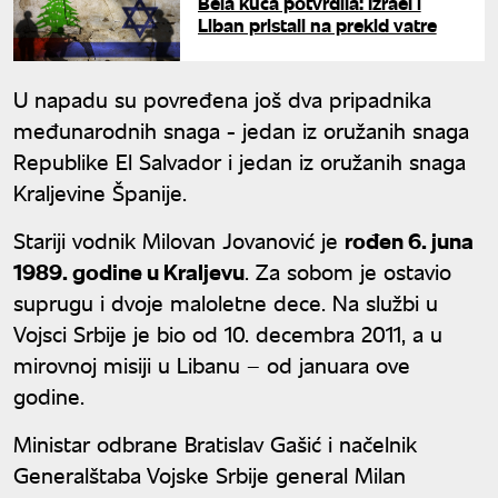
Bela kuća potvrdila: Izrael i
Liban pristali na prekid vatre
U napadu su povređena još dva pripadnika
međunarodnih snaga - jedan iz oružanih snaga
Republike El Salvador i jedan iz oružanih snaga
Kraljevine Španije.
Stariji vodnik Milovan Jovanović je
rođen 6. juna
1989. godine u Kraljevu
. Za sobom je ostavio
suprugu i dvoje maloletne dece. Na službi u
Vojsci Srbije je bio od 10. decembra 2011, a u
mirovnoj misiji u Libanu – od januara ove
godine.
Ministar odbrane Bratislav Gašić i načelnik
Generalštaba Vojske Srbije general Milan