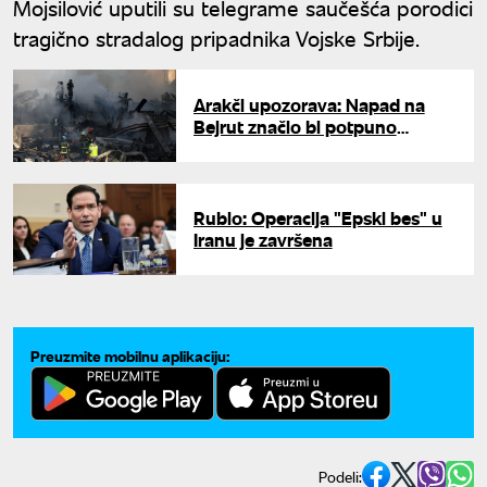
Mojsilović uputili su telegrame saučešća porodici
tragično stradalog pripadnika Vojske Srbije.
Arakči upozorava: Napad na
Bejrut značio bi potpuno
obnavljanje rata
Rubio: Operacija "Epski bes" u
Iranu je završena
Preuzmite mobilnu aplikaciju:
Podeli: