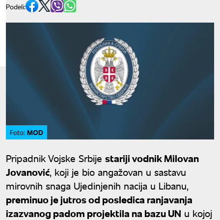
Podeli:
MOD
Foto:
Pripadnik Vojske Srbije
stariji vodnik Milovan
Jovanović
, koji je bio angažovan u sastavu
mirovnih snaga Ujedinjenih nacija u Libanu,
preminuo je jutros od posledica ranjavanja
izazvanog padom projektila na bazu UN
u kojoj