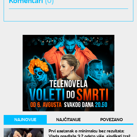
NAJNOVIJE
NAJČITANIJE
POVEZANO
Prvi sastanak o minimalcu bez rezultata:
Vlada predlaže 9,2 odsto više, sindikati traže