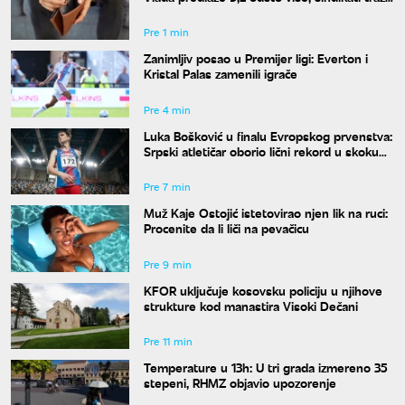
dvocifren rast za 2027. godinu
Pre 1 min
Zanimljiv posao u Premijer ligi: Everton i
Kristal Palas zamenili igrače
Pre 4 min
Luka Bošković u finalu Evropskog prvenstva:
Srpski atletičar oborio lični rekord u skoku
udalj
Pre 7 min
Muž Kaje Ostojić istetovirao njen lik na ruci:
Procenite da li liči na pevačicu
Pre 9 min
KFOR uključuje kosovsku policiju u njihove
strukture kod manastira Visoki Dečani
Pre 11 min
Temperature u 13h: U tri grada izmereno 35
stepeni, RHMZ objavio upozorenje