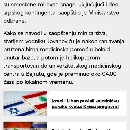
su smeštene mirovne snage, uključujući i deo
srpskog kontingenta, saopštilo je Ministarstvo
odbrane.
Kako se navodi u saopštenju minitarstva,
starijem vodniku Jovanoviću je nakon ranjavanja
pružena hitna medicinska pomoć u bolnici
unutar baze, a potom je helikopterom
transportovan do univerzitetskog medicinskog
centra u Bejrutu, gde je preminuo oko 04.00
časa po lokalnom vremenu.
Izrael i Liban poslali zajedničku
poruku svetu: Kreću pregovori
o trajnom rešenju, šta predviđa
primirje?