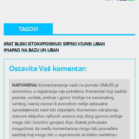
TAGOVI
RAT BLISKI ISTOK
POGINUO SRPSKI VOJNIK LIBAN
NAPAD NA BAZU UN LIBAN
Ostavite Vaš komentar:
NAPOMENA:
Komentarisanje vesti na portalu UNA.RS je
anonimno, a registracija nije potrebna. Komentari koji sadrže
psovke, uvrede, pretnje i govor mržnje na nacionalnoj,
verskoj, rasnoj osnovi ili povodom nečije seksualne
opredeljenosti neće biti objavljeni. Komentari odražavaju
stavove isključivo njihovih autora, koji zbog govora mržnje
mogu biti i krivično gonjeni. Kao čitatelj prihvatate
mogućnost da među komentarima mogu biti pronađeni
sadržaji koji mogu biti u suprotnosti sa Vašim načelima i