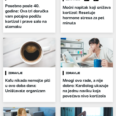
Posebno posle 40.
Moćni napitak koji snižava
godine: Ova tri doručka
kortizol: Resetuje
vam potajno podižu
hormone stresa za pet
kortizol i prave salo na
minuta
stomaku
ZDRAVLJE
ZDRAVLJE
Kafu nikada nemojte piti
Mnogi ovo rade, a nije
u ovo doba dana:
dobro: Kardiolog ukazuje
Uništavate organizam
na jednu naviku koja
povećava nivo kortizola