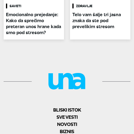
SAVETI
ZDRAVLJE
Emocionalno prejedanje:
Telo vam šalje tri jasna
Kako da sprečimo
znaka da ste pod
preteran unos hrane kada
prevelikim stresom
smo pod stresom?
BLISKI ISTOK
SVE VESTI
NOVOSTI
BIZNIS