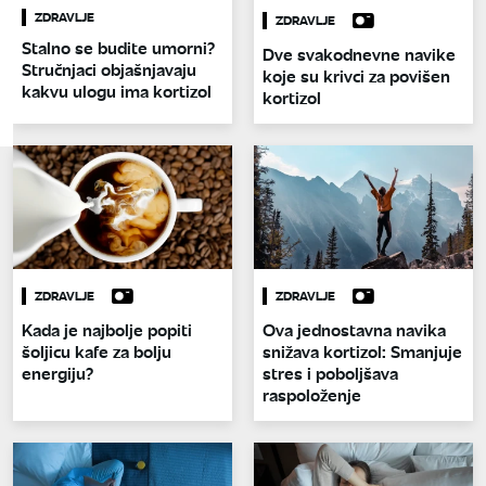
ZDRAVLJE
ZDRAVLJE
Stalno se budite umorni?
Dve svakodnevne navike
Stručnjaci objašnjavaju
koje su krivci za povišen
kakvu ulogu ima kortizol
kortizol
ZDRAVLJE
ZDRAVLJE
Kada je najbolje popiti
Ova jednostavna navika
šoljicu kafe za bolju
snižava kortizol: Smanjuje
energiju?
stres i poboljšava
raspoloženje