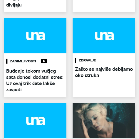
divljaju
ZDRAVLJE
ZANIMLJIVOSTI
Zašto se najviše debljamo
Buđenje tokom vučjeg
oko struka
sata donosi dodatni stres:
Uz ovaj trik ćete lakše
zaspati