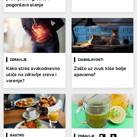
pogoršava stanje
ZDRAVLJE
ZANIMLJIVOSTI
Kako stres svakodnevno
Zašto uz zvuk kiše bolje
utiče na zdravlje creva i
spavamo?
varenje?
GASTRO
ZDRAVLJE