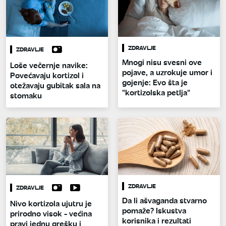
ZDRAVLJE
ZDRAVLJE
Mnogi nisu svesni ove
Loše večernje navike:
pojave, a uzrokuje umor i
Povećavaju kortizol i
gojenje: Evo šta je
otežavaju gubitak sala na
"kortizolska petlja"
stomaku
ZDRAVLJE
ZDRAVLJE
Da li ašvaganda stvarno
Nivo kortizola ujutru je
pomaže? Iskustva
prirodno visok - većina
korisnika i rezultati
pravi jednu grešku i