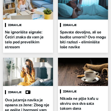
ZDRAVLJE
ZDRAVLJE
Ne ignorišite signale:
Spavate dovoljno, ali se
Četiri znaka da vam je
budite umorni? Ovo mogu
telo pod prevelikim
biti razlozi - eliminišite
stresom
loše navike
ZDRAVLJE
ZDRAVLJE
Nikada ne pijte kafu u
Ova jutarnja navika je
okviru ova dva sata
opasna za žene: Zbog nje
tokom dana
se gojite i hormoni vam