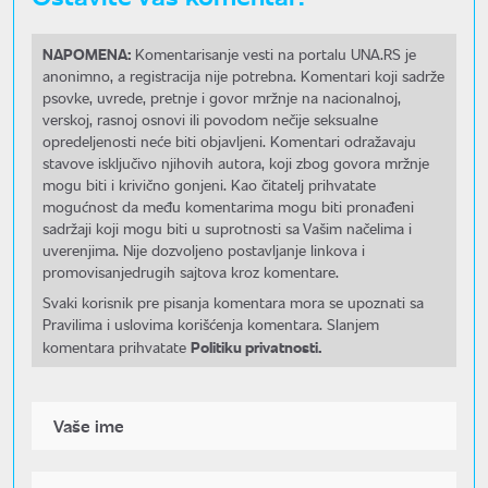
NAPOMENA:
Komentarisanje vesti na portalu UNA.RS je
anonimno, a registracija nije potrebna. Komentari koji sadrže
psovke, uvrede, pretnje i govor mržnje na nacionalnoj,
verskoj, rasnoj osnovi ili povodom nečije seksualne
opredeljenosti neće biti objavljeni. Komentari odražavaju
stavove isključivo njihovih autora, koji zbog govora mržnje
mogu biti i krivično gonjeni. Kao čitatelj prihvatate
mogućnost da među komentarima mogu biti pronađeni
sadržaji koji mogu biti u suprotnosti sa Vašim načelima i
uverenjima. Nije dozvoljeno postavljanje linkova i
promovisanjedrugih sajtova kroz komentare.
Svaki korisnik pre pisanja komentara mora se upoznati sa
Pravilima i uslovima korišćenja komentara. Slanjem
Politiku privatnosti.
komentara prihvatate