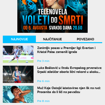
NAJNOVIJE
NAJČITANIJE
POVEZANO
Zanimljiv posao u Premijer ligi: Everton i
Kristal Palas zamenili igrače
Pre 3 min
Luka Bošković u finalu Evropskog prvenstva:
Srpski atletičar oborio lični rekord u skoku
udalj
Pre 6 min
Muž Kaje Ostojić istetovirao njen lik na ruci:
Procenite da li liči na pevačicu
Pre 8 min