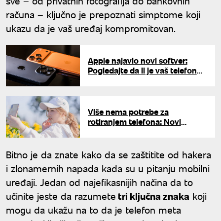
sve – od privatnih fotografija do bankovnih
računa – ključno je prepoznati simptome koji
ukazu da je vaš uređaj kompromitovan.
Apple najavio novi softver:
Pogledajte da li je vaš telefon
na spisku uređaja koji ga
podržavaju
Više nema potrebe za
rotiranjem telefona: Novi
flegšipi donose novo iskustvo
slikanje selfija
Bitno je da znate kako da se zaštitite od hakera
i zlonamernih napada kada su u pitanju mobilni
uređaji. Jedan od najefikasnijih načina da to
učinite jeste da razumete
tri ključna znaka
koji
mogu da ukažu na to da je telefon meta