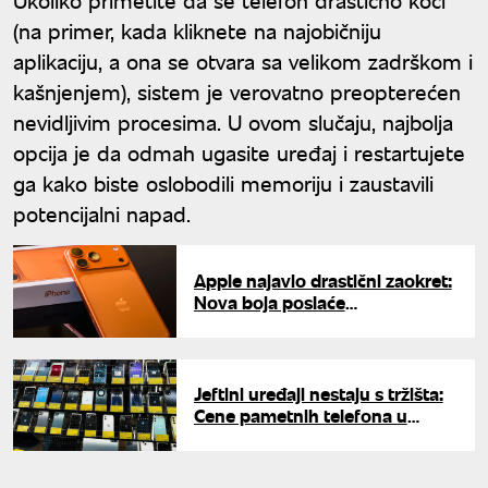
(na primer, kada kliknete na najobičniju
aplikaciju, a ona se otvara sa velikom zadrškom i
kašnjenjem), sistem je verovatno preopterećen
nevidljivim procesima. U ovom slučaju, najbolja
opcija je da odmah ugasite uređaj i restartujete
ga kako biste oslobodili memoriju i zaustavili
potencijalni napad.
Apple najavio drastični zaokret:
Nova boja poslaće
prepoznatljivu narandžastu u
istoriju
Jeftini uređaji nestaju s tržišta:
Cene pametnih telefona u
Evropi dostigle novi rekord