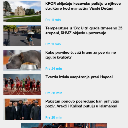
KFOR uključuje kosovsku policiju u njihove
strukture kod manastira Visoki Dečani
Pre 11 min
Temperature u 13h: U tri grada izmereno 35
stepeni, RHMZ objavio upozorenje
Pre 11 min
Kako pravilno čuvati hranu za pse da ne
izgubi kvalitet?
Pre 24 min
Zvezda izdala saopštenje pred Hapoel
Pre 28 min
Pakistan ponovo posreduje: Iran prihvatio
poziv, Arakči i Kalibaf putuju u Islamabad
Pre 28 min