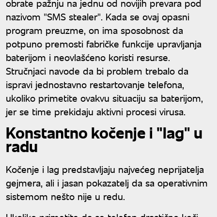
obrate pažnju na jednu od novijih prevara pod
nazivom "SMS stealer". Kada se ovaj opasni
program preuzme, on ima sposobnost da
potpuno premosti fabričke funkcije upravljanja
baterijom i neovlašćeno koristi resurse.
Stručnjaci navode da bi problem trebalo da
ispravi jednostavno restartovanje telefona,
ukoliko primetite ovakvu situaciju sa baterijom,
jer se time prekidaju aktivni procesi virusa.
Konstantno kočenje i "lag" u
radu
Kočenje i lag predstavljaju najvećeg neprijatelja
gejmera, ali i jasan pokazatelj da sa operativnim
sistemom nešto nije u redu.
Ukoliko primetite da se telefon drastično koči