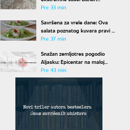
presušili, Dunav pao na istorijski
Pre 33 min
minimum
Savršena za vrele dane: Ova
salata poznatog kuvara pravi se
za samo 10 minuta
Pre 37 min
Snažan zemljotres pogodio
Aljasku: Epicentar na maloj
dubini
Pre 43 min