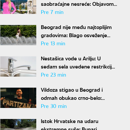
saobraćajne nesreće: Objavom
umirila fanove
Pre 7 min
Beograd nije među najtoplijim
gradovima: Blago osveženje
oborilo temperature, RHMZ
Pre 13 min
najavljuje novi toplotni talas
Nestašica vode u Arilju: U
sedam sela uvedene restrikcije
zbog prekomerne potrošnje
Pre 23 min
Vildoza stigao u Beograd i
odmah obukao crno-belo:
Argentinac zvanično u Partizanu
Pre 30 min
Istok Hrvatske na udaru
ekstremne suše: Bunari