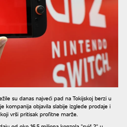
žile su danas najveći pad na Tokijskoj berzi u
e kompanija objavila slabije izglede prodaje i
oji vrši pritisak profitne marže.
daju od oko 16,5 miliona konzola "svič 2" u