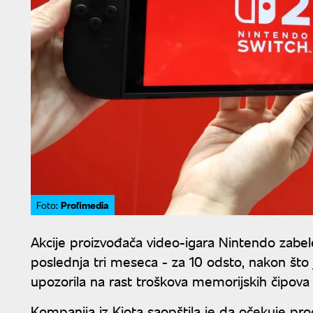
Profimedia
Foto:
Akcije proizvođača video-igara Nintendo zabele
poslednja tri meseca - za 10 odsto, nakon što j
upozorila na rast troškova memorijskih čipova k
Kompanija iz Kjota saopštila je da očekuje pro