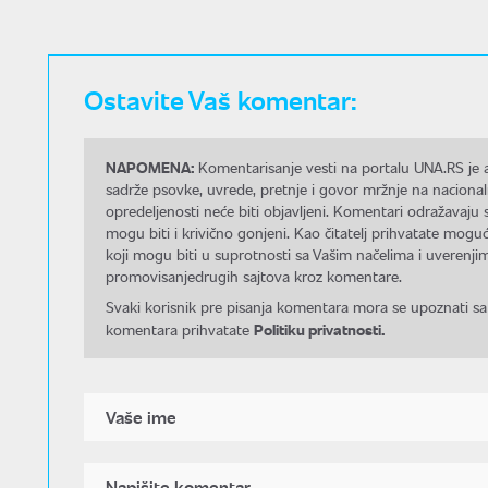
Ostavite Vaš komentar:
NAPOMENA:
Komentarisanje vesti na portalu UNA.RS je a
sadrže psovke, uvrede, pretnje i govor mržnje na nacional
opredeljenosti neće biti objavljeni. Komentari odražavaju 
mogu biti i krivično gonjeni. Kao čitatelj prihvatate mo
koji mogu biti u suprotnosti sa Vašim načelima i uverenjim
promovisanjedrugih sajtova kroz komentare.
Svaki korisnik pre pisanja komentara mora se upoznati sa
Politiku privatnosti.
komentara prihvatate