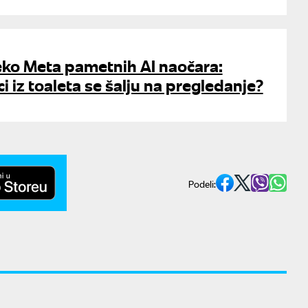
eko Meta pametnih AI naočara:
i iz toaleta se šalju na pregledanje?
Podeli: