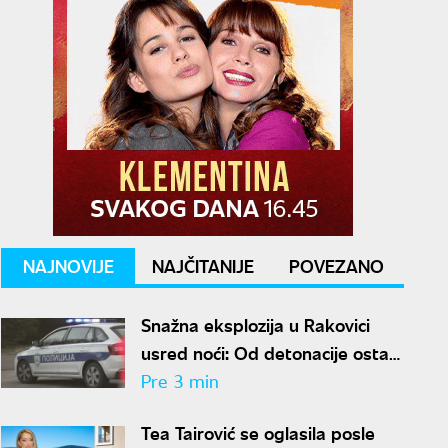
NAJNOVIJE
NAJČITANIJE
POVEZANO
Snažna eksplozija u Rakovici
usred noći: Od detonacije ostao
krater u asfaltu, letelo staklo
Pre 3 min
Tea Tairović se oglasila posle