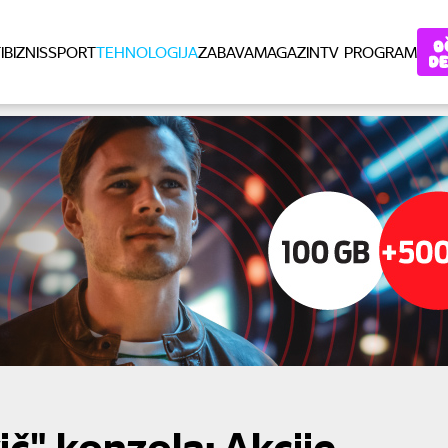
I
BIZNIS
SPORT
TEHNOLOGIJA
ZABAVA
MAGAZIN
TV PROGRAM
č" konzola: Akcije