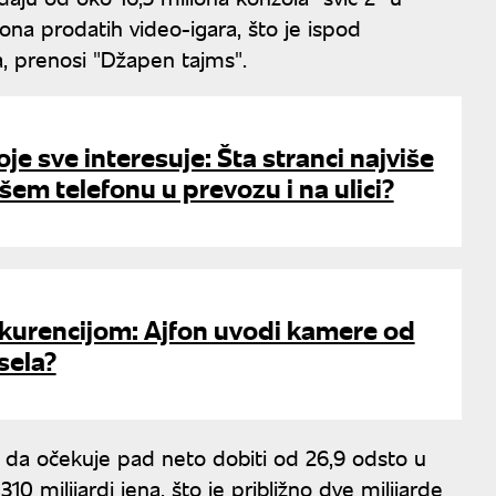
iona prodatih video-igara, što je ispod
ta, prenosi "Džapen tajms".
oje sve interesuje: Šta stranci najviše
šem telefonu u prevozu i na ulici?
nkurencijom: Ajfon uvodi kamere od
sela?
k da očekuje pad neto dobiti od 26,9 odsto u
10 milijardi jena, što je približno dve milijarde