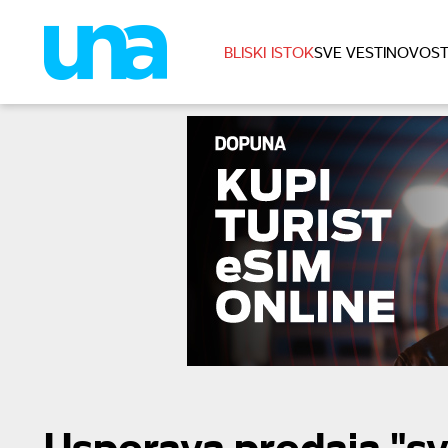
BLISKI ISTOK
SVE VESTI
NOVOST
Usporava prodaja "svi