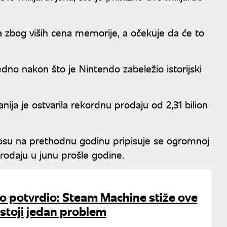
a zbog viših cena memorije, a očekuje da će to
dno nakon što je Nintendo zabeležio istorijski
ija je ostvarila rekordnu prodaju od 2,31 bilion
osu na prethodnu godinu pripisuje se ogromnoj
rodaju u junu prošle godine.
o potvrdio: Steam Machine stiže ove
ostoji jedan problem