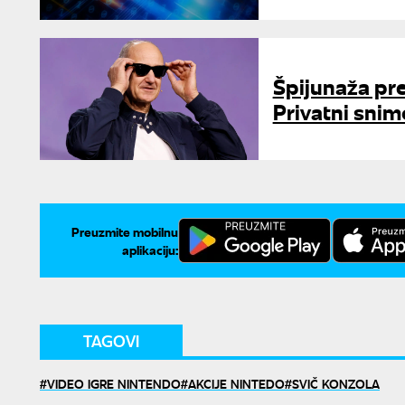
Špijunaža pr
Privatni snimc
Preuzmite mobilnu
aplikaciju:
TAGOVI
VIDEO IGRE NINTENDO
AKCIJE NINTEDO
SVIČ KONZOLA