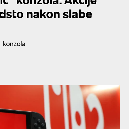
odsto nakon slabe
e konzola