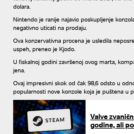
dolara.
Nintendo je ranije najavio poskupljenje konzol
negativno uticati na prodaju.
Ova konzervativna procena je usledila neposre
uspeh, preneo je Kjodo.
U fiskalnoj godini završenoj ovog marta, kompan
jena.
Ovaj impresivni skok od čak 98,6 odsto u odn
popularnosti nove konzole koja je puštena u p
Valve zvaničn
godine, ali p