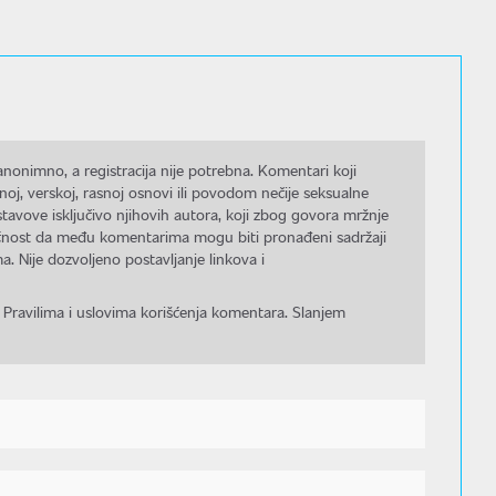
nonimno, a registracija nije potrebna. Komentari koji
noj, verskoj, rasnoj osnovi ili povodom nečije seksualne
stavove isključivo njihovih autora, koji zbog govora mržnje
gućnost da među komentarima mogu biti pronađeni sadržaji
a. Nije dozvoljeno postavljanje linkova i
 Pravilima i uslovima korišćenja komentara. Slanjem