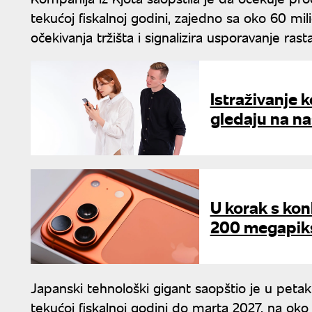
tekućoj fiskalnoj godini, zajedno sa oko 60 mil
očekivanja tržišta i signalizira usporavanje ras
Istraživanje k
gledaju na na
U korak s ko
200 megapik
Japanski tehnološki gigant saopštio je u peta
tekućoj fiskalnoj godini do marta 2027, na oko 3