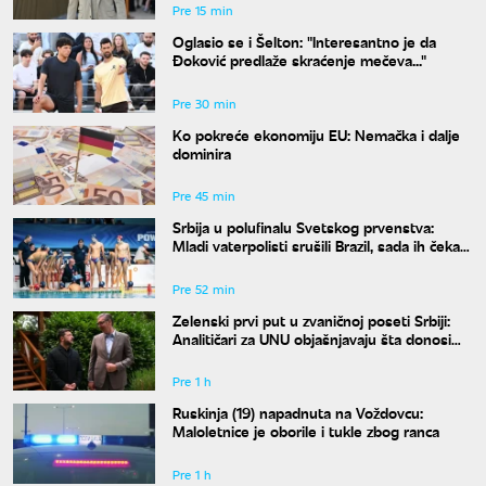
Pre 15 min
Oglasio se i Šelton: "Interesantno je da
Đoković predlaže skraćenje mečeva..."
Pre 30 min
Ko pokreće ekonomiju EU: Nemačka i dalje
dominira
Pre 45 min
Srbija u polufinalu Svetskog prvenstva:
Mladi vaterpolisti srušili Brazil, sada ih čeka
Hrvatska
Pre 52 min
Zelenski prvi put u zvaničnoj poseti Srbiji:
Analitičari za UNU objašnjavaju šta donosi
susret u Beogradu i kako će reagovati
Moskva
Pre 1 h
Ruskinja (19) napadnuta na Voždovcu:
Maloletnice je oborile i tukle zbog ranca
Pre 1 h