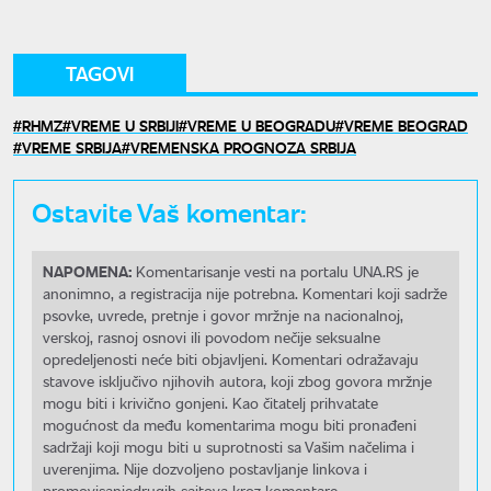
TAGOVI
RHMZ
VREME U SRBIJI
VREME U BEOGRADU
VREME BEOGRAD
VREME SRBIJA
VREMENSKA PROGNOZA SRBIJA
Ostavite Vaš komentar:
NAPOMENA:
Komentarisanje vesti na portalu UNA.RS je
anonimno, a registracija nije potrebna. Komentari koji sadrže
psovke, uvrede, pretnje i govor mržnje na nacionalnoj,
verskoj, rasnoj osnovi ili povodom nečije seksualne
opredeljenosti neće biti objavljeni. Komentari odražavaju
stavove isključivo njihovih autora, koji zbog govora mržnje
mogu biti i krivično gonjeni. Kao čitatelj prihvatate
mogućnost da među komentarima mogu biti pronađeni
sadržaji koji mogu biti u suprotnosti sa Vašim načelima i
uverenjima. Nije dozvoljeno postavljanje linkova i
promovisanjedrugih sajtova kroz komentare.