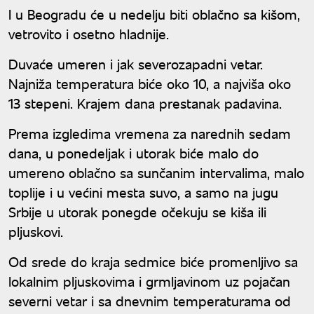
I u Beogradu će u nedelju biti oblačno sa kišom,
vetrovito i osetno hladnije.
Duvaće umeren i jak severozapadni vetar.
Najniža temperatura biće oko 10, a najviša oko
13 stepeni. Krajem dana prestanak padavina.
Prema izgledima vremena za narednih sedam
dana, u ponedeljak i utorak biće malo do
umereno oblačno sa sunčanim intervalima, malo
toplije i u većini mesta suvo, a samo na jugu
Srbije u utorak ponegde očekuju se kiša ili
pljuskovi.
Od srede do kraja sedmice biće promenljivo sa
lokalnim pljuskovima i grmljavinom uz pojačan
severni vetar i sa dnevnim temperaturama od