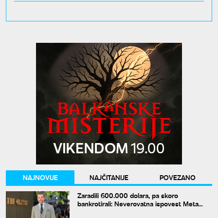
NAJNOVIJE
NAJČITANIJE
POVEZANO
Zaradili 600.000 dolara, pa skoro
bankrotirali: Neverovatna ispovest Meta
Dejmona o paklu kroz koji je prošao