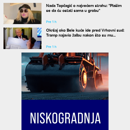
Nada Topčagić o najvećem strahu: "Plašim
se da ću ostati sama u grobu"
Pre 1 h
Okršaj oko Bele kuće ide pred Vrhovni sud:
Tramp najavio žalbu nakon što su mu
blokirani radovi
Pre 1 h