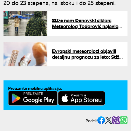
20 do 23 stepena, na istoku i do 25 stepeni.
Stiže nam Đenovski ciklon:
Meteorolog Todorović najavio
drastično zahlađenje za vikend
Evropski meteorolozi objavili
detaljnu prognozu za leto: Stiže
nam toplotni udar kakav se ne
pamti i preti opasan fenomen
Preuzmite mobilnu aplikaciju:
Podeli: