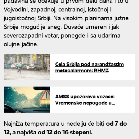
padavina se očekuje u prvom delu dana i to u
Vojvodini, zapadnoj, centralnoj, istočnoj i
jugoistočnoj Srbiji. Na visokim planinama južne
Srbije moguć je sneg. Duvaće umeren i jak
severozapadni vetar, ponegde i sa udarima
olujne jačine.
Cela Srbija pod narandžastim
meteoalarmom: RHMZ
upozorio na olujni vetar i grad
AMSS upozorava vozače:
Vremenske nepogode u
trenutku menjaju uslove vožnje
Najniža temperatura u nedelju će biti
od 7 do
12, a najviša od 12 do 16 stepeni.