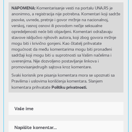
NAPOMENA:
Komentarisanje vesti na portalu UNA.RS je
anonimno, a registracija nije potrebna. Komentari koji sadrže
psovke, uvrede, pretnje i govor mržnje na nacionalnoj,
verskoj, rasnoj osnovi ili povodom nečije seksualne
opredeljenosti neće biti objavljeni. Komentari odražavaju
stavove isključivo njihovih autora, koji zbog govora mržnje
mogu biti i krivično gonjeni. Kao čitatelj prihvatate
mogućnost da među komentarima mogu biti pronađeni
sadržaji koji mogu biti u suprotnosti sa Vašim načelima i
uverenjima. Nije dozvoljeno postavljanje linkova i
promovisanjedrugih sajtova kroz komentare.
Svaki korisnik pre pisanja komentara mora se upoznati sa
Pravilima i uslovima korišćenja komentara. Slanjem
Politiku privatnosti.
komentara prihvatate