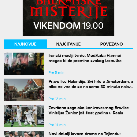
NAJNOVIJE
NAJČITANIJE
POVEZANO
Iranski mediji tvrde: Modžtaba Hamnei
mogao bi da premine svakog trenutka
Pre 5 min
Pravo lice Holandije: Svi hrle u Amsterdam, a
niko ne zna da se na samo 30 minuta nalazi
ovo rajsko mesto
Pre 12 min
Završena saga oko kontroverznog Brazilca:
Vinisijus Žunior još šest godina u Realu
Pre 14 min
Novi detalji krvave drame na Tajlandu: