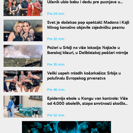
Učenik ubio babu i dedu pre pucnjave u
školi, ukupno osmoro mrtvih
Pre 24 min
Svet je dočekao pop spektakl: Madona i Kajli
Minog konačno objavile zajedničku pesmu
Pre 32 min
Požari u Srbiji na više lokacija: Najteže u
Ibarskoj klisuri, u Deliblatskoj peščari mirnije
Pre 35 min
Veliki uspeh mladih košarkašica: Srbija u
polufinalu Evropskog prvenstva
Pre 46 min
Epidemija ebole u Kongu van kontrole: Više
od 4.000 obolelih, stopa smrtnosti skočila
na skoro 44 odsto
Pre 52 min