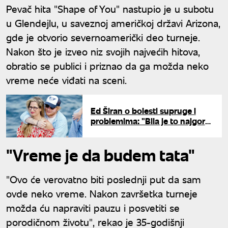
Pevač hita "Shape of You" nastupio je u subotu
u Glendejlu, u saveznoj američkoj državi Arizona,
gde je otvorio severnoamerički deo turneje.
Nakon što je izveo niz svojih najvećih hitova,
obratio se publici i priznao da ga možda neko
vreme neće viđati na sceni.
Ed Širan o bolesti supruge i
problemima: "Bila je to najgora
nedelja u mom životu"
"Vreme je da budem tata"
"Ovo će verovatno biti poslednji put da sam
ovde neko vreme. Nakon završetka turneje
možda ću napraviti pauzu i posvetiti se
porodičnom životu", rekao je 35-godišnji