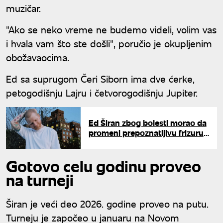
muzičar.
"Ako se neko vreme ne budemo videli, volim vas
i hvala vam što ste došli", poručio je okupljenim
obožavaocima.
Ed sa suprugom Čeri Siborn ima dve ćerke,
petogodišnju Lajru i četvorogodišnju Jupiter.
Ed Širan zbog bolesti morao da
promeni prepoznatljivu frizuru:
"Sada se oporavljam"
Gotovo celu godinu proveo
na turneji
Širan je veći deo 2026. godine proveo na putu.
Turneju je započeo u januaru na Novom