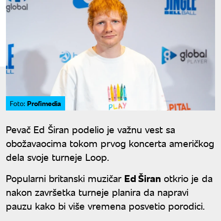
Profimedia
Foto:
Pevač Ed Širan podelio je važnu vest sa
obožavaocima tokom prvog koncerta američkog
dela svoje turneje Loop.
Popularni britanski muzičar
Ed Širan
otkrio je da
nakon završetka turneje planira da napravi
pauzu kako bi više vremena posvetio porodici.