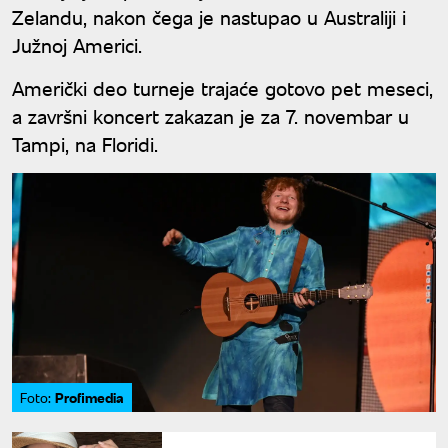
Zelandu, nakon čega je nastupao u Australiji i
Južnoj Americi.
Američki deo turneje trajaće gotovo pet meseci,
a završni koncert zakazan je za 7. novembar u
Tampi, na Floridi.
Profimedia
Foto: