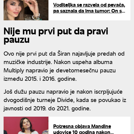
Voditeljka se razvela od pevača,
pa saznala da ima tumor: On se
odmah oženio sa drugom i
dobio sina
Nije mu prvi put da pravi
pauzu
Ovo nije prvi put da Širan najavljuje predah od
muzičke industrije. Nakon uspeha albuma
Multiply napravio je devetomesečnu pauzu
između 2015. i 2016. godine.
Još dužu pauzu napravio je nakon iscrpljujuće
dvogodišnje turneje Divide, kada se povukao iz
javnosti od 2019. do 2021. godine.
Potresna objava Mandine
udovice 10 godina nakon