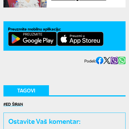
njegove smrti: "Šmeksi, i dalje
sam zaljubiška u tebe"
Preuzmite mobilnu aplikaciju:
Podeli:
TAGOVI
ED ŠIRAN
Ostavite Vaš komentar: