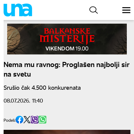
Nema mu ravnog: Proglašen najbolji sir
na svetu
Srušio čak 4.500 konkurenata
08.07.2026. 11:40
Podeli: