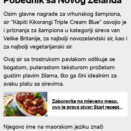
Osim glavne nagrade za vrhunskog šampiona,
sir "Kāpiti Kikorangi Triple Cream Blue" osvojio je
i priznanja za šampiona u kategoriji sireva van
Velike Britanije, za najbolji novozelandski sir, kao i
za najbolji vegetarijanski sir.
Ovaj sir sa trostrukom pavlakom odlikuje se
bogatom, puterastom teksturom prožetom
gustim plavim žilama, što ga čini idealnim za
svaku platu sa sirevima.
Zaboravite na mleveno meso,
ovo je prava stvar: Stari recept
za punjene paprike zaludeo
domaćice
Njegovo ime na maorskom jeziku znači