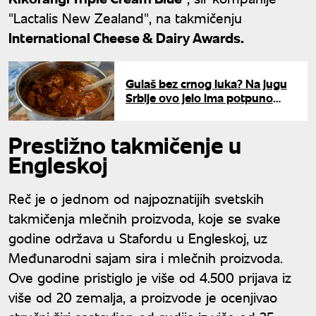
"Lactalis New Zealand", na takmičenju
International Cheese & Dairy Awards.
Gulaš bez crnog luka? Na jugu
Srbije ovo jelo ima potpuno
drugačiji šmek, a tajna je u
jednom sastojku
Prestižno takmičenje u
Engleskoj
Reč je o jednom od najpoznatijih svetskih
takmičenja mlečnih proizvoda, koje se svake
godine održava u Stafordu u Engleskoj, uz
Međunarodni sajam sira i mlečnih proizvoda.
Ove godine pristiglo je više od 4.500 prijava iz
više od 20 zemalja, a proizvode je ocenjivao