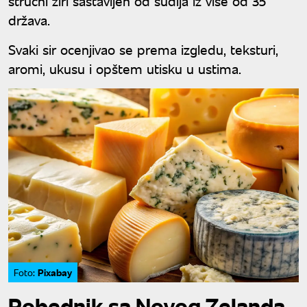
stručni žiri sastavljen od sudija iz više od 35
država.
Svaki sir ocenjivao se prema izgledu, teksturi,
aromi, ukusu i opštem utisku u ustima.
Pixabay
Foto:
Pobednik sa Novog Zelanda