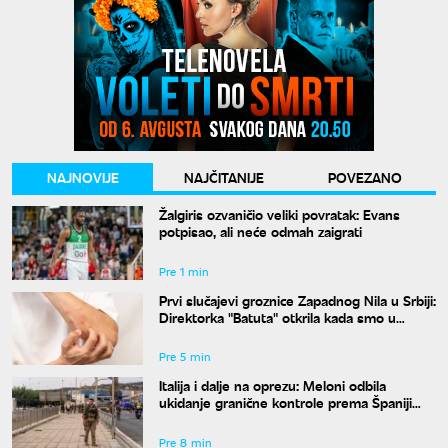
NAJNOVIJE
NAJČITANIJE
POVEZANO
Žalgiris ozvaničio veliki povratak: Evans
potpisao, ali neće odmah zaigrati
Pre 1 min
Prvi slučajevi groznice Zapadnog Nila u Srbiji:
Direktorka "Batuta" otkrila kada smo u
najvećem riziku od uboda
Pre 5 min
Italija i dalje na oprezu: Meloni odbila
ukidanje granične kontrole prema Španiji
pre 15. avgusta
Pre 8 min