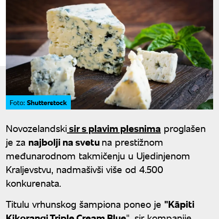
Shutterstock
Foto:
Novozelandski
sir s plavim plesnima
proglašen
je za
najbolji na svetu
na prestižnom
međunarodnom takmičenju u Ujedinjenom
Kraljevstvu, nadmašivši više od 4.500
konkurenata.
Titulu vrhunskog šampiona poneo je
"Kāpiti
Kikorangi Triple Cream Blue
", sir kompanije