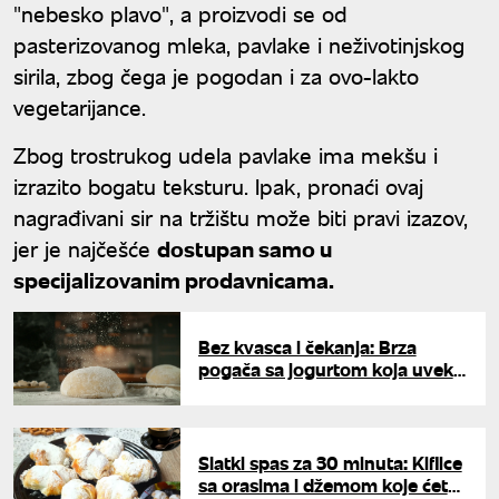
"nebesko plavo", a proizvodi se od
pasterizovanog mleka, pavlake i neživotinjskog
sirila, zbog čega je pogodan i za ovo-lakto
vegetarijance.
Zbog trostrukog udela pavlake ima mekšu i
izrazito bogatu teksturu. Ipak, pronaći ovaj
nagrađivani sir na tržištu može biti pravi izazov,
jer je najčešće
dostupan samo u
specijalizovanim prodavnicama.
Bez kvasca i čekanja: Brza
pogača sa jogurtom koja uvek
uspeva – gotova za samo
nekoliko minuta
Slatki spas za 30 minuta: Kiflice
sa orasima i džemom koje ćete