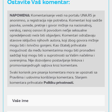
Ostavite Vaš komentar:
NAPOMENA:
Komentarisanje vesti na portalu UNA.RS je
anonimno, a registracija nije potrebna. Komentari koji sadrže
psovke, uvrede, pretnje i govor mržnje na nacionalnoj,
verskoj, rasnoj osnovi ili povodom nečije seksualne
opredeljenosti neće biti objavljeni. Komentari odražavaju
stavove isključivo njihovih autora, koji zbog govora mržnje
mogu biti i krivično gonjeni. Kao čitatelj prihvatate
mogućnost da među komentarima mogu biti pronađeni
sadržaji koji mogu biti u suprotnosti sa Vašim načelima i
uverenjima. Nije dozvoljeno postavljanje linkova i
promovisanjedrugih sajtova kroz komentare.
Svaki korisnik pre pisanja komentara mora se upoznati sa
Pravilima i uslovima korišćenja komentara. Slanjem
Politiku privatnosti.
komentara prihvatate