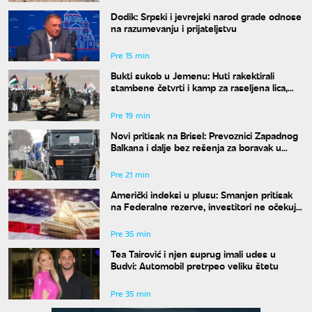
Dodik: Srpski i jevrejski narod grade odnose
na razumevanju i prijateljstvu
Pre 15 min
Bukti sukob u Jemenu: Huti rakektirali
stambene četvrti i kamp za raseljena lica,
ima mrtvih i ranjenih
Pre 19 min
Novi pritisak na Brisel: Prevoznici Zapadnog
Balkana i dalje bez rešenja za boravak u
Šengenu
Pre 21 min
Američki indeksi u plusu: Smanjen pritisak
na Federalne rezerve, investitori ne očekuju
povećanje kamata
Pre 35 min
Tea Tairović i njen suprug imali udes u
Budvi: Automobil pretrpeo veliku štetu
Pre 35 min