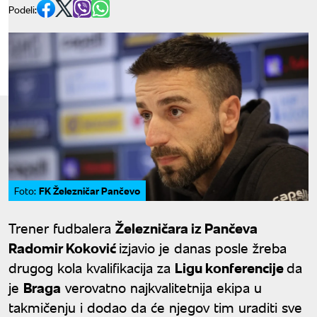
Podeli:
FK Železničar Pančevo
Foto:
Trener fudbalera
Železničara iz Pančeva
Radomir Koković
izjavio je danas posle žreba
drugog kola kvalifikacija za
Ligu konferencije
da
je
Braga
verovatno najkvalitetnija ekipa u
takmičenju i dodao da će njegov tim uraditi sve