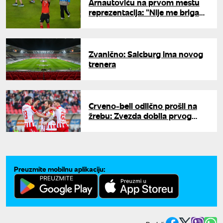
Arnautoviću na prvom mestu
reprezentacija: "Nije me briga
za rekorde"
Zvanično: Salcburg ima novog
trenera
Crveno-beli odlično prošli na
žrebu: Zvezda dobila prvog
rivala u borbi za Ligu šampiona
Preuzmite mobilnu aplikaciju: