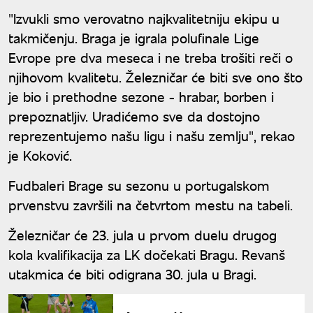
"Izvukli smo verovatno najkvalitetniju ekipu u
takmičenju. Braga je igrala polufinale Lige
Evrope pre dva meseca i ne treba trošiti reči o
njihovom kvalitetu. Železničar će biti sve ono što
je bio i prethodne sezone - hrabar, borben i
prepoznatljiv. Uradićemo sve da dostojno
reprezentujemo našu ligu i našu zemlju", rekao
je Koković.
Fudbaleri Brage su sezonu u portugalskom
prvenstvu završili na četvrtom mestu na tabeli.
Železničar će 23. jula u prvom duelu drugog
kola kvalifikacija za LK dočekati Bragu. Revanš
utakmica će biti odigrana 30. jula u Bragi.