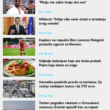
"Pitaju me zašto imaju dva oca"
Pre 1 min
Milićević: "Srbija više neće ćutati o stradanju
svog naroda"
Pre 5 min
Kapiten ne napušta Rim: Lorenco Pelegrini
produžio ugovor sa Romom
Pre 16 min
Najbolje bolonjeze koje ste ikada probali:
Pasta koja obara sa nogu
Pre 21 min
Nemačka pooštrila pravila za kamione: Za
vožnju nedeljom kazna i do 570 evra
Pre 22 min
Tanker pogođen raketom u Ormuskom
moreuzu: Emirati optužili Iran za napad