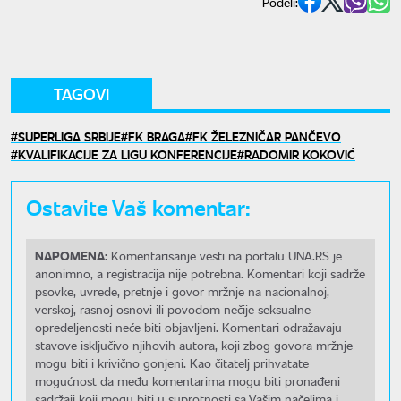
Podeli:
TAGOVI
SUPERLIGA SRBIJE
FK BRAGA
FK ŽELEZNIČAR PANČEVO
KVALIFIKACIJE ZA LIGU KONFERENCIJE
RADOMIR KOKOVIĆ
Ostavite Vaš komentar:
NAPOMENA:
Komentarisanje vesti na portalu UNA.RS je
anonimno, a registracija nije potrebna. Komentari koji sadrže
psovke, uvrede, pretnje i govor mržnje na nacionalnoj,
verskoj, rasnoj osnovi ili povodom nečije seksualne
opredeljenosti neće biti objavljeni. Komentari odražavaju
stavove isključivo njihovih autora, koji zbog govora mržnje
mogu biti i krivično gonjeni. Kao čitatelj prihvatate
mogućnost da među komentarima mogu biti pronađeni
sadržaji koji mogu biti u suprotnosti sa Vašim načelima i