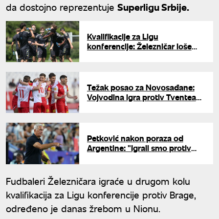
da dostojno reprezentuje
Superligu Srbije.
Kvalifikacije za Ligu
konferencije: Železničar loše
prošao, sreća pogledala
Partizan
Težak posao za Novosađane:
Vojvodina igra protiv Tventea
ako eliminiše Ferencvaroš
Petković nakon poraza od
Argentine: "Igrali smo protiv
tima koji je bio nivo iznad nas"
Fudbaleri Železničara igraće u drugom kolu
kvalifikacija za Ligu konferencije protiv Brage,
određeno je danas žrebom u Nionu.