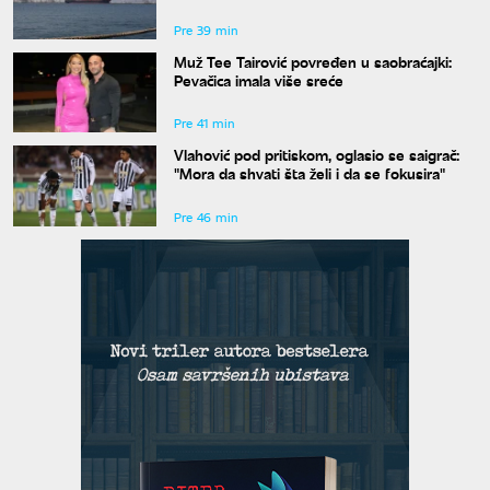
Pre 39 min
Muž Tee Tairović povređen u saobraćajki:
Pevačica imala više sreće
Pre 41 min
Vlahović pod pritiskom, oglasio se saigrač:
"Mora da shvati šta želi i da se fokusira"
Pre 46 min