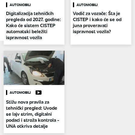
AUTOMOBILI
AUTOMOBILI
Digitalizacija tehničkih
Vodič za vozače: Šta je
pregleda od 2027. godine:
CISTEP i kako će se od
Kako će sistem CISTEP
juna proveravati
automatski beležiti
ispravnost vozila?
ispravnost vozila
AUTOMOBILI
Stižu nova pravila za
tehnički pregled: Uvode
se lajv strim, digitalni
podaci i stroža kontrola -
UNA otkriva detalje