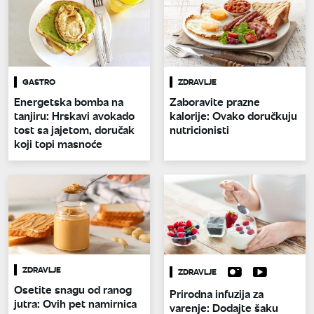
GASTRO
ZDRAVLJE
Energetska bomba na
Zaboravite prazne
tanjiru: Hrskavi avokado
kalorije: Ovako doručkuju
tost sa jajetom, doručak
nutricionisti
koji topi masnoće
ZDRAVLJE
ZDRAVLJE
Osetite snagu od ranog
Prirodna infuzija za
jutra: Ovih pet namirnica
varenje: Dodajte šaku