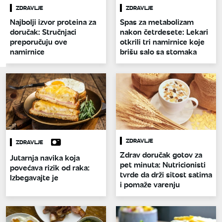
ZDRAVLJE
ZDRAVLJE
Najbolji izvor proteina za
Spas za metabolizam
doručak: Stručnjaci
nakon četrdesete: Lekari
preporučuju ove
otkrili tri namirnice koje
namirnice
brišu salo sa stomaka
ZDRAVLJE
ZDRAVLJE
Zdrav doručak gotov za
Jutarnja navika koja
pet minuta: Nutricionisti
povećava rizik od raka:
tvrde da drži sitost satima
Izbegavajte je
i pomaže varenju