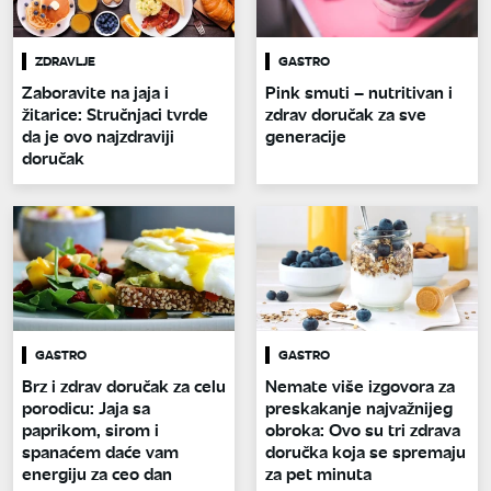
ZDRAVLJE
GASTRO
Zaboravite na jaja i
Pink smuti – nutritivan i
žitarice: Stručnjaci tvrde
zdrav doručak za sve
da je ovo najzdraviji
generacije
doručak
GASTRO
GASTRO
Brz i zdrav doručak za celu
Nemate više izgovora za
porodicu: Jaja sa
preskakanje najvažnijeg
paprikom, sirom i
obroka: Ovo su tri zdrava
spanaćem daće vam
doručka koja se spremaju
energiju za ceo dan
za pet minuta