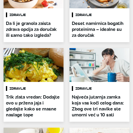
ZDRAVLJE
ZDRAVLJE
Da li je granola zaista
Deset namirnica bogatih
zdrava opcija za doručak
proteinima – idealne su
ili samo tako izgleda?
za doručak
ZDRAVLJE
ZDRAVLJE
Trik zlata vredan: Dodajte
Najveća jutarnja zamka
ovo u pržena jaja i
koja vas koči celog dana:
gledajte kako se masne
Zbog ove tri navike ste
naslage tope
umorni već u 10 sati