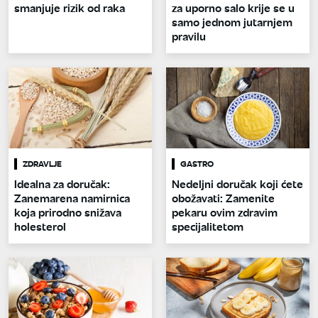
smanjuje rizik od raka
za uporno salo krije se u
samo jednom jutarnjem
pravilu
ZDRAVLJE
GASTRO
Idealna za doručak:
Nedeljni doručak koji ćete
Zanemarena namirnica
obožavati: Zamenite
koja prirodno snižava
pekaru ovim zdravim
holesterol
specijalitetom