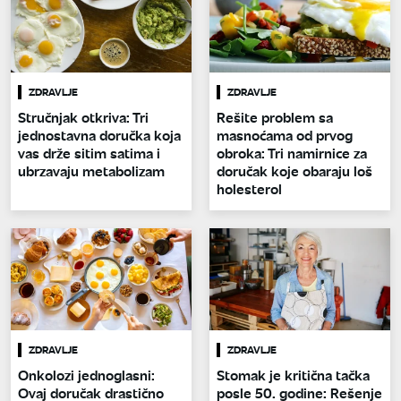
ZDRAVLJE
ZDRAVLJE
Stručnjak otkriva: Tri
Rešite problem sa
jednostavna doručka koja
masnoćama od prvog
vas drže sitim satima i
obroka: Tri namirnice za
ubrzavaju metabolizam
doručak koje obaraju loš
holesterol
ZDRAVLJE
ZDRAVLJE
Onkolozi jednoglasni:
Stomak je kritična tačka
Ovaj doručak drastično
posle 50. godine: Rešenje