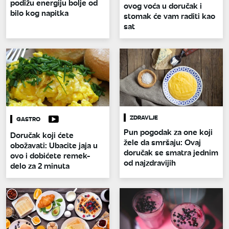
podižu energiju bolje od
ovog voća u doručak i
bilo kog napitka
stomak će vam raditi kao
sat
ZDRAVLJE
GASTRO
Pun pogodak za one koji
Doručak koji ćete
žele da smršaju: Ovaj
obožavati: Ubacite jaja u
doručak se smatra jednim
ovo i dobićete remek-
od najzdravijih
delo za 2 minuta