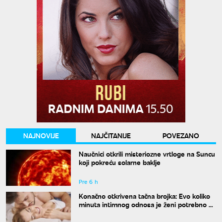
NAJNOVIJE
NAJČITANIJE
POVEZANO
Naučnici otkrili misteriozne vrtloge na Suncu
koji pokreću solarne baklje
Pre 6 h
Konačno otkrivena tačna brojka: Evo koliko
minuta intimnog odnosa je ženi potrebno da
bi bila potpuno zadovoljna