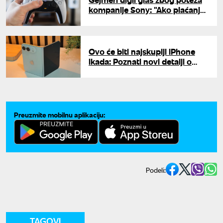
kompanije Sony: "Ako plaćanje
ne znači vlasništvo, onda ni
piraterija nije krađa"
Ovo će biti najskuplji iPhone
ikada: Poznati novi detalji o
savitljivom modelu
Preuzmite mobilnu aplikaciju:
Podeli:
TAGOVI