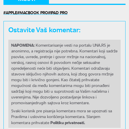
APPLE
MACBOOK PRO
IPAD PRO
Ostavite Vaš komentar:
NAPOMENA:
Komentarisanje vesti na portalu UNA.RS je
anonimno, a registracija nije potrebna. Komentari koji sadrže
psovke, uvrede, pretnje i govor mržnje na nacionalnoj,
verskoj, rasnoj osnovi ili povodom nečije seksualne
opredeljenosti neće biti objavljeni. Komentari odražavaju
stavove isključivo njihovih autora, koji zbog govora mržnje
mogu biti i krivično gonjeni. Kao čitatelj prihvatate
mogućnost da među komentarima mogu biti pronađeni
sadržaji koji mogu biti u suprotnosti sa Vašim načelima i
uverenjima. Nije dozvoljeno postavljanje linkova i
promovisanjedrugih sajtova kroz komentare.
Svaki korisnik pre pisanja komentara mora se upoznati sa
Pravilima i uslovima korišćenja komentara. Slanjem
Politiku privatnosti.
komentara prihvatate