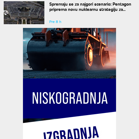
Spremaju se za najgori scenario: Pentagon
priprema novu nuklearnu strategiju za
eventualni sukob sa Rusijom i Kinom
Pre 8 h