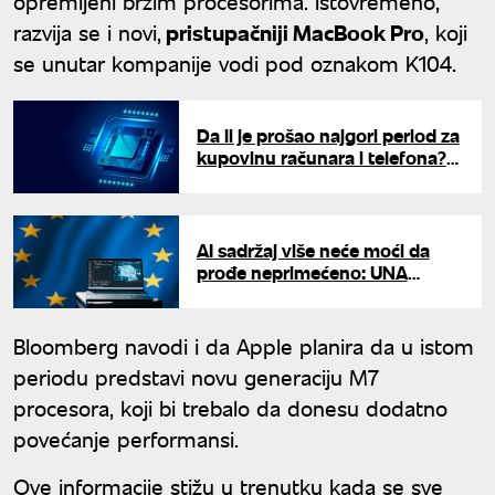
opremljeni bržim procesorima. Istovremeno,
razvija se i novi,
pristupačniji MacBook Pro
, koji
se unutar kompanije vodi pod oznakom K104.
Da li je prošao najgori period za
kupovinu računara i telefona?
Cene memorijskih čipova
konačno usporavaju rast
AI sadržaj više neće moći da
prođe neprimećeno: UNA
proverava šta donose nova
pravila EU
Bloomberg navodi i da Apple planira da u istom
periodu predstavi novu generaciju M7
procesora, koji bi trebalo da donesu dodatno
povećanje performansi.
Ove informacije stižu u trenutku kada se sve