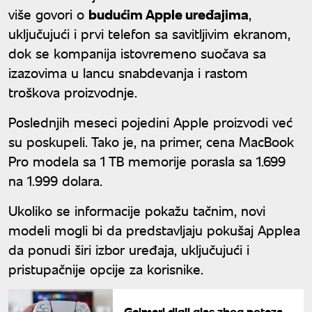
više govori o
budućim Apple uređajima
,
uključujući i prvi telefon sa savitljivim ekranom,
dok se kompanija istovremeno suočava sa
izazovima u lancu snabdevanja i rastom
troškova proizvodnje.
Poslednjih meseci pojedini Apple proizvodi već
su poskupeli. Tako je, na primer, cena MacBook
Pro modela sa 1 TB memorije porasla sa 1.699
na 1.999 dolara.
Ukoliko se informacije pokažu tačnim, novi
modeli mogli bi da predstavljaju pokušaj Applea
da ponudi širi izbor uređaja, uključujući i
pristupačnije opcije za korisnike.
Gejmeri digli glas zbog poteza