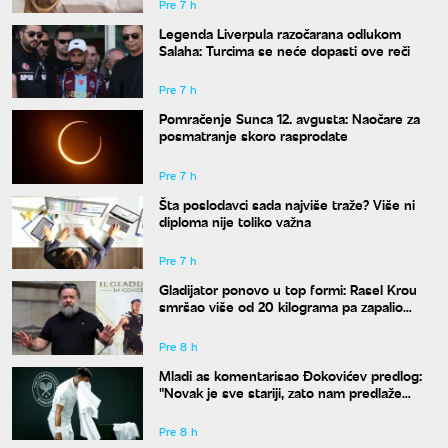
Pre 7 h
Legenda Liverpula razočarana odlukom
Salaha: Turcima se neće dopasti ove reči
Pre 7 h
Pomračenje Sunca 12. avgusta: Naočare za
posmatranje skoro rasprodate
Pre 7 h
Šta poslodavci sada najviše traže? Više ni
diploma nije toliko važna
Pre 7 h
Gladijator ponovo u top formi: Rasel Krou
smršao više od 20 kilograma pa zapalio
društvene mreže novim izgledom
Pre 8 h
Mladi as komentarisao Đokovićev predlog:
"Novak je sve stariji, zato nam predlaže
kraće mečeve"
Pre 8 h