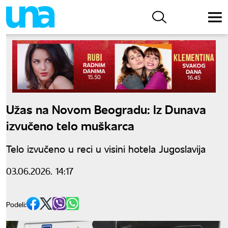
Užas na Novom Beogradu: Iz Dunava
izvučeno telo muškarca
Telo izvučeno u reci u visini hotela Jugoslavija
03.06.2026. 14:17
Podeli: