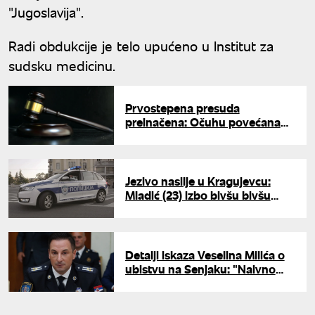
"Jugoslavija".
Radi obdukcije je telo upućeno u Institut za
sudsku medicinu.
Prvostepena presuda
preinačena: Očuhu povećana
kazna zbog obljube maloletne
pastorke
Jezivo nasilje u Kragujevcu:
Mladić (23) izbo bivšu bivšu
partnerku i njenog dedu, pa
teško povredio babu
Detalji iskaza Veselina Milića o
ubistvu na Senjaku: "Naivno
sam verovao kolegama, tražio
sam poligraf"