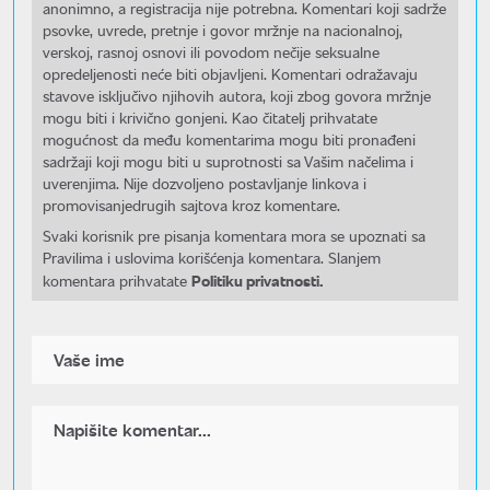
anonimno, a registracija nije potrebna. Komentari koji sadrže
psovke, uvrede, pretnje i govor mržnje na nacionalnoj,
verskoj, rasnoj osnovi ili povodom nečije seksualne
opredeljenosti neće biti objavljeni. Komentari odražavaju
stavove isključivo njihovih autora, koji zbog govora mržnje
mogu biti i krivično gonjeni. Kao čitatelj prihvatate
mogućnost da među komentarima mogu biti pronađeni
sadržaji koji mogu biti u suprotnosti sa Vašim načelima i
uverenjima. Nije dozvoljeno postavljanje linkova i
promovisanjedrugih sajtova kroz komentare.
Svaki korisnik pre pisanja komentara mora se upoznati sa
Pravilima i uslovima korišćenja komentara. Slanjem
Politiku privatnosti.
komentara prihvatate