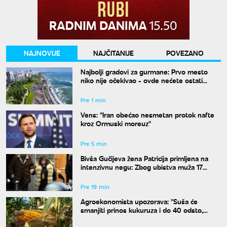
NAJNOVIJE
NAJČITANIJE
POVEZANO
Najbolji gradovi za gurmane: Prvo mesto
niko nije očekivao - ovde nećete ostati
gladni
Pre 1 min
Vens: "Iran obećao nesmetan protok nafte
kroz Ormuski moreuz"
Pre 5 min
Bivša Gučijeva žena Patricija primljena na
intenzivnu negu: Zbog ubistva muža 17
godina bila u zatvoru
Pre 19 min
Agroekonomista upozorava: "Suša će
smanjiti prinos kukuruza i do 40 odsto,
Vojvodina najviše pogođena"