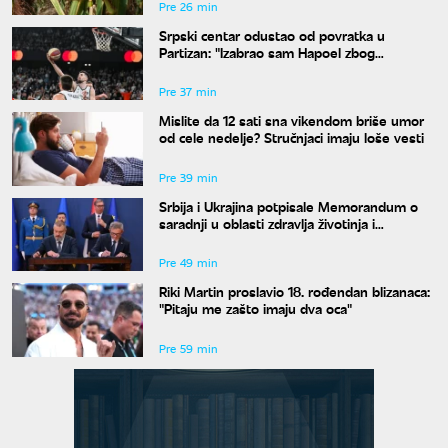
Pre 26 min
Srpski centar odustao od povratka u
Partizan: "Izabrao sam Hapoel zbog
Obradovića"
Pre 37 min
Mislite da 12 sati sna vikendom briše umor
od cele nedelje? Stručnjaci imaju loše vesti
Pre 39 min
Srbija i Ukrajina potpisale Memorandum o
saradnji u oblasti zdravlja životinja i
bezbednosti hrane
Pre 49 min
Riki Martin proslavio 18. rođendan blizanaca:
"Pitaju me zašto imaju dva oca"
Pre 59 min