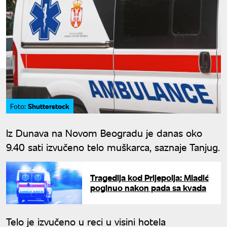
Shutterstock
Foto:
Iz Dunava na Novom Beogradu je danas oko
9.40 sati izvučeno telo muškarca, saznaje Tanjug.
Tragedija kod Prijepolja: Mladić
poginuo nakon pada sa kvada
Telo je izvučeno u reci u visini hotela