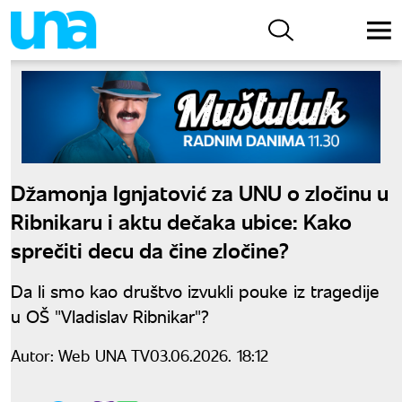
Džamonja Ignjatović za UNU o zločinu u
Ribnikaru i aktu dečaka ubice: Kako
sprečiti decu da čine zločine?
Da li smo kao društvo izvukli pouke iz tragedije
u OŠ "Vladislav Ribnikar"?
Autor:
Web UNA TV
03.06.2026. 18:12