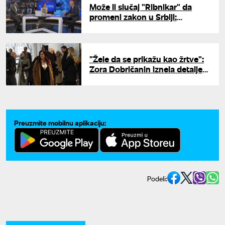
Može li slučaj "Ribnikar" da
promeni zakon u Srbiji:
Advokati za UNU o kazni za
dečaka ubicu
"Žele da se prikažu kao žrtve":
Zora Dobričanin iznela detalje
sa suđenja Kecmanovićima
Preuzmite mobilnu aplikaciju:
Podeli: