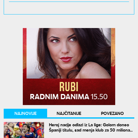
NAJNOVIJE
NAJČITANIJE
POVEZANO
Heroj nacije odlazi iz La lige: Golom doneo
Španiji titulu, sad menja klub za 50 miliona
evra