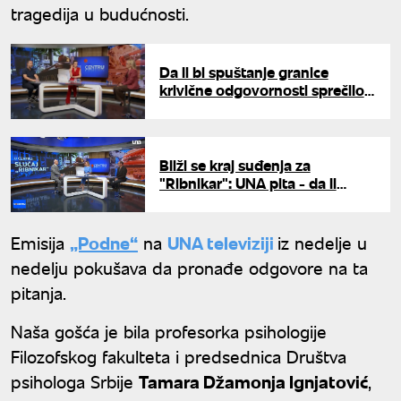
tragedija u budućnosti.
Da li bi spuštanje granice
krivične odgovornosti sprečilo
nove tragedije? Stručnjaci za
UNU izneli stavove
Bliži se kraj suđenja za
"Ribnikar": UNA pita - da li
dečak ubica treba da ostane na
lečenju ili u zatvoru?
Emisija
„Podne“
na
UNA televiziji
iz nedelje u
nedelju pokušava da pronađe odgovore na ta
pitanja.
Naša gošća je bila profesorka psihologije
Filozofskog fakulteta i predsednica Društva
psihologa Srbije
Tamara Džamonja Ignjatović
,