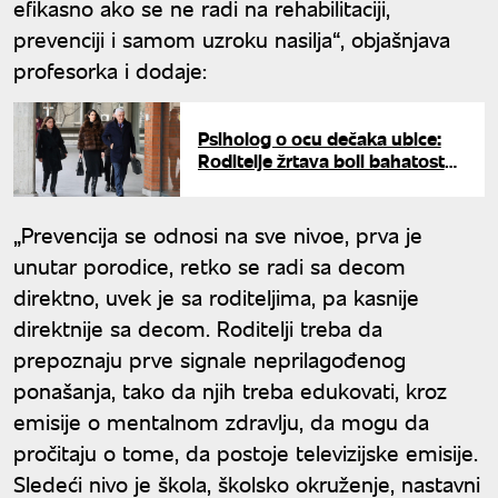
efikasno ako se ne radi na rehabilitaciji,
prevenciji i samom uzroku nasilja“, objašnjava
profesorka i dodaje:
Psiholog o ocu dečaka ubice:
Roditelje žrtava boli bahatost
potpunog narcisa koji krivi dete
„Prevencija se odnosi na sve nivoe, prva je
unutar porodice, retko se radi sa decom
direktno, uvek je sa roditeljima, pa kasnije
direktnije sa decom. Roditelji treba da
prepoznaju prve signale neprilagođenog
ponašanja, tako da njih treba edukovati, kroz
emisije o mentalnom zdravlju, da mogu da
pročitaju o tome, da postoje televizijske emisije.
Sledeći nivo je škola, školsko okruženje, nastavni