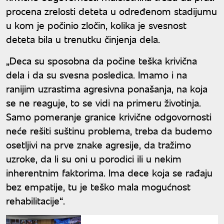
procena zrelosti deteta u određenom stadijumu
u kom je počinio zločin, kolika je svesnost
deteta bila u trenutku činjenja dela.
„Deca su sposobna da počine teška krivična
dela i da su svesna posledica. Imamo i na
ranijim uzrastima agresivna ponašanja, na koja
se ne reaguje, to se vidi na primeru životinja.
Samo pomeranje granice krivične odgovornosti
neće rešiti suštinu problema, treba da budemo
osetljivi na prve znake agresije, da tražimo
uzroke, da li su oni u porodici ili u nekim
inherentnim faktorima. Ima dece koja se rađaju
bez empatije, tu je teško mala mogućnost
rehabilitacije“.