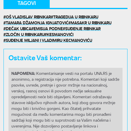
TAGOVI
OŠ VLADISLAV RIBNIKAR
TRAGEDIJA U RIBNIKARU
TAMARA DŽAMONJA IGNJATOVIĆ
MASAKR U RIBNIKARU
DEČAK UBICA
EMISIJA PODNE
SUĐENJE RIBNIKAR
ZLOČIN U RIBNIKARU
KESMANOVIĆI
SUĐENJE MILJANI I VLADIMIRU KECMANOVIĆU
Ostavite Vaš komentar:
NAPOMENA:
Komentarisanje vesti na portalu UNA.RS je
anonimno, a registracija nije potrebna. Komentari koji sadrže
psovke, uvrede, pretnje i govor mržnje na nacionalnoj,
verskoj, rasnoj osnovi ili povodom nečije seksualne
opredeljenosti neće biti objavljeni. Komentari odražavaju
stavove isključivo njihovih autora, koji zbog govora mržnje
mogu biti i krivično gonjeni. Kao čitatelj prihvatate
mogućnost da među komentarima mogu biti pronađeni
sadržaji koji mogu biti u suprotnosti sa Vašim načelima i
uverenjima. Nije dozvoljeno postavljanje linkova i