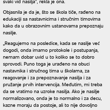
svaki vid nasilja", rekla je ona.
Objasnila je da je, što se škola tiče, rađeno na
edukaciji sa nastavnicima i stručnim timovima
kako da u obrazovnim ustanovama prepoznaju
nasilje.
„Reagujemo na posledice, kada se nasilje već
dogodi, onda imamo protokole i postupanja,
nemam dobar uvid u to koliko se to dobro
sprovodi. Puno toga je urađeno na obuci
nastavnika i stručnog tima u školama, za
reagovanje i za prepoznavanje nasilja i za
pružanje prvih intervencija. Međutim, mi treba
da se vratimo na uzroke nasilja. Ako je nasilje
normalizovano, onda je to normalno i za decu,
kazne moraju da postoje, ali to nije dovoljno