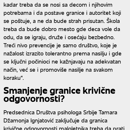
kadar treba da se nosi sa decom i njihovim
potrebama i da postave granice i autoritet koji
se poštuje, a ne da bude strah prisutan. Škola
treba da bude dobro mesto gde deca vole da
odu, da se igraju, druže i osećaju bezbedno.
Treći nivo prevencije je samo društvo, koje je
nažalost izrazito tolerantno prema nasilju i gde
se ključni počinioci ne kažnjavaju na adekvatan
način, već se i promoviše nasilje na svakom
koraku“.
Smanjenje granice krivične
odgovornosti?
Predsednica Društva psihologa Srbije Tamara
Džamonja Ignjatović zaključuje da granica
krivične odgovornosti maloletnika treba da prati