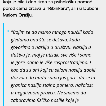
koja je bila i deo tima za psihološku pomoć
porodicama žrtava u "Ribnikaru", ali i u Duboni i
Malom Orašju.
"Bojim se da nismo mnogo naučili kada
gledamo ono što se dešava, kada
govorimo o nasilju u društvu. Nasilja u
duštvu je, moj je utisak, sve više i samo
je gore, samo je više rasprostranjeno. I
kao da su oni koji su skloni nasilju dobili
dozvolu da budu samo još gori i da se ta
granica nasilja stalno pomera, nažalost
u negativnom pravcu. Ne smemo da
zaboravimo fizičko nasilje koje je