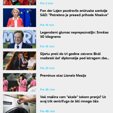
Pre 3 min
Fon der Lajen pozdravila antiruske sankcije
SAD: "Potrebno je preseći prihode Moskve"
Pre 14 min
Legendarni glumac neprepoznatljiv: Smršao
90 kilograma
Pre 19 min
Sijartu preti do tri godine zatvora: Bivši
mađarski šef diplomatije pod istragom zbog
sumnje na primanje mita
Pre 25 min
Preminuo otac Lionela Mesija
Pre 36 min
Veš mašina vam "skače" tokom pranja? Uz
ovaj trik centrifuga će biti mnogo tiša
Pre 48 min