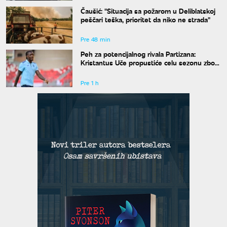
Čaušić: "Situacija sa požarom u Deliblatskoj
peščari teška, prioritet da niko ne strada"
Pre 48 min
Peh za potencijalnog rivala Partizana:
Kristantus Uče propustiće celu sezonu zbog
teške povede kolena
Pre 1 h