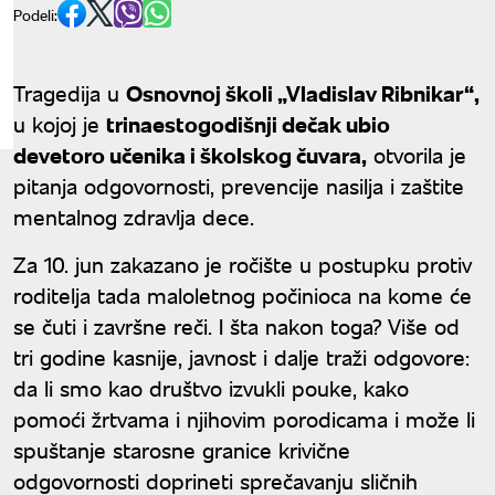
Podeli:
Tragedija u
Osnovnoj školi „Vladislav Ribnikar“,
u kojoj je
trinaestogodišnji dečak ubio
devetoro učenika i školskog čuvara,
otvorila je
pitanja odgovornosti, prevencije nasilja i zaštite
mentalnog zdravlja dece.
Za 10. jun zakazano je ročište u postupku protiv
roditelja tada maloletnog počinioca na kome će
se čuti i završne reči. I šta nakon toga? Više od
tri godine kasnije, javnost i dalje traži odgovore:
da li smo kao društvo izvukli pouke, kako
pomoći žrtvama i njihovim porodicama i može li
spuštanje starosne granice krivične
odgovornosti doprineti sprečavanju sličnih