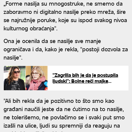
„Forme nasilja su mnogostruke, ne smemo da
zaboravmo ni digitalno nasilje preko mreža, šire
se najružnije poruke, koje su ispod svakog nivoa
kulturnog obraćanja".
Ona je ocenila da se nasilje sve manje
ograničava i da, kako je rekla, "postoji dozvola za
nasilje".
"Zagrlila bih je da je postupila
ljudski": Bolne reči majke
ubijene devojčice iz Ribnikara
"Ali bih rekla da je pozitivno to što smo kao
građani naučili jeste da ne ćutimo na to nasilje,
ne tolerišemo, ne povlačimo se i svaki put smo
izašli na ulice, ljudi su spremniji da reaguju na