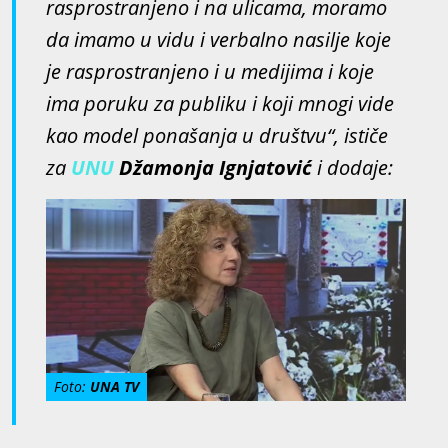
rasprostranjeno i na ulicama, moramo
da imamo u vidu i verbalno nasilje koje
je rasprostranjeno i u medijima i koje
ima poruku za publiku i koji mnogi vide
kao model ponašanja u društvu“, ističe
za
UNU
Džamonja Ignjatović
i dodaje:
Foto:
UNA TV