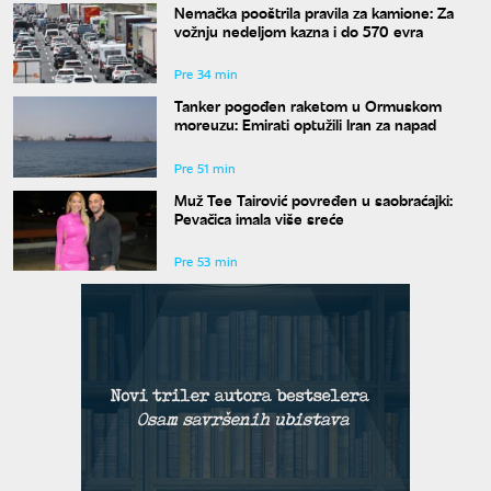
Nemačka pooštrila pravila za kamione: Za
vožnju nedeljom kazna i do 570 evra
Pre 34 min
Tanker pogođen raketom u Ormuskom
moreuzu: Emirati optužili Iran za napad
Pre 51 min
Muž Tee Tairović povređen u saobraćajki:
Pevačica imala više sreće
Pre 53 min