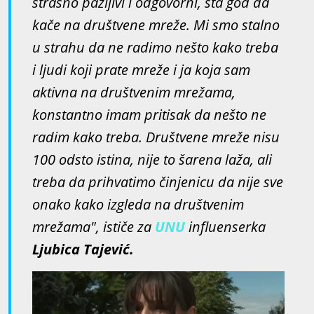
strašno pažljivi i odgovorni, šta god da
kače na društvene mreže. Mi smo stalno
u strahu da ne radimo nešto kako treba
i ljudi koji prate mreže i ja koja sam
aktivna na društvenim mrežama,
konstantno imam pritisak da nešto ne
radim kako treba. Društvene mreže nisu
100 odsto istina, nije to šarena laža, ali
treba da prihvatimo činjenicu da nije sve
onako kako izgleda na društvenim
mrežama", ističe za
UNU
influenserka
Ljubica Tajević.