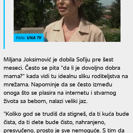
Foto:
UNA TV
Miljana Joksimović je dobila Sofiju pre šest
meseci. Često se pita "da li je dovoljno dobra
mama?" kada vidi tu idealnu sliku roditeljstva na
mrežama. Napominje da se često između
onoga što se plasira na internetu i stvarnog
života sa bebom, nalazi veliki jaz.
"Koliko god se trudiš da stigneš, da ti kuća bude
čista, da ti dete bude čisto, nahranjeno,
presvučeno, prosto je sve nemoguće. S tim da