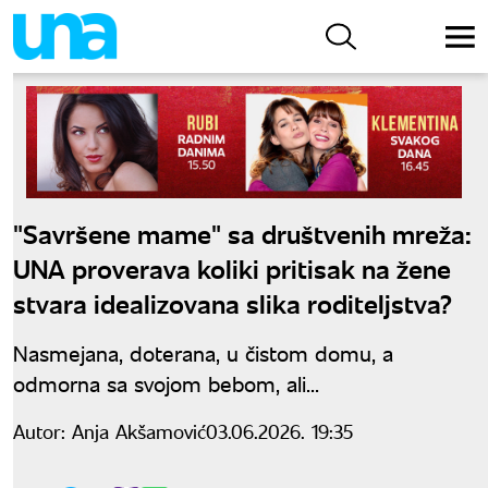
"Savršene mame" sa društvenih mreža:
UNA proverava koliki pritisak na žene
stvara idealizovana slika roditeljstva?
Nasmejana, doterana, u čistom domu, a
odmorna sa svojom bebom, ali...
Autor:
Anja Akšamović
03.06.2026. 19:35