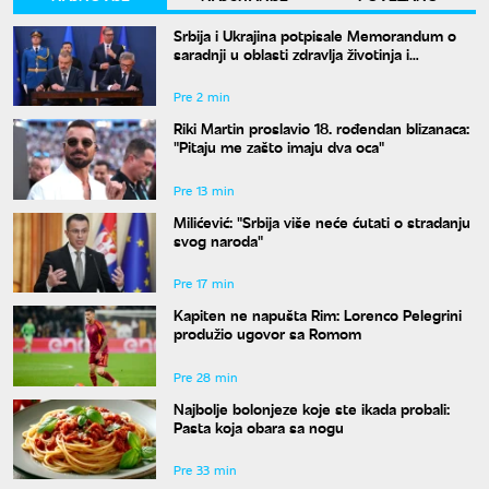
Srbija i Ukrajina potpisale Memorandum o
saradnji u oblasti zdravlja životinja i
bezbednosti hrane
Pre 2 min
Riki Martin proslavio 18. rođendan blizanaca:
"Pitaju me zašto imaju dva oca"
Pre 13 min
Milićević: "Srbija više neće ćutati o stradanju
svog naroda"
Pre 17 min
Kapiten ne napušta Rim: Lorenco Pelegrini
produžio ugovor sa Romom
Pre 28 min
Najbolje bolonjeze koje ste ikada probali:
Pasta koja obara sa nogu
Pre 33 min