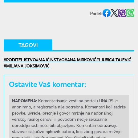
Podeli:
TAGOVI
RODITELJSTVO
MAJČINSTVO
ANA MIRKOVIĆ
LJUBICA TAJEVIĆ
MILJANA JOKSIMOVIĆ
Ostavite Vaš komentar:
NAPOMENA:
Komentarisanje vesti na portalu UNA.RS je
anonimno, a registracija nije potrebna. Komentari koji sadrže
psovke, uvrede, pretnje i govor mržnje na nacionalnoj,
verskoj, rasnoj osnovi ili povodom nečije seksualne
opredeljenosti neće biti objavljeni. Komentari odražavaju
stavove isključivo njihovih autora, koji zbog govora mržnje
mogu biti i krivično gonjeni. Kao čitatelj prihvatate