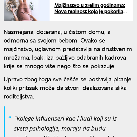
Majčinstvo u zrelim godinama:
Nova realnost koja je pokorila
evropski kontinent
Nasmejana, doterana, u čistom domu, a
odmorna sa svojom bebom. Ovako se
majčinstvo, uglavnom predstavlja na društvenim
mrežama. Ipak, iza pažljivo odabranih kadrova
krije se mnogo više nego što se pokazuje.
Upravo zbog toga sve češće se postavlja pitanje
koliki pritisak može da stvori idealizovana slika
roditeljstva.
"Kolege influenseri kao i ljudi koji su iz
sveta psihologije, moraju da budu