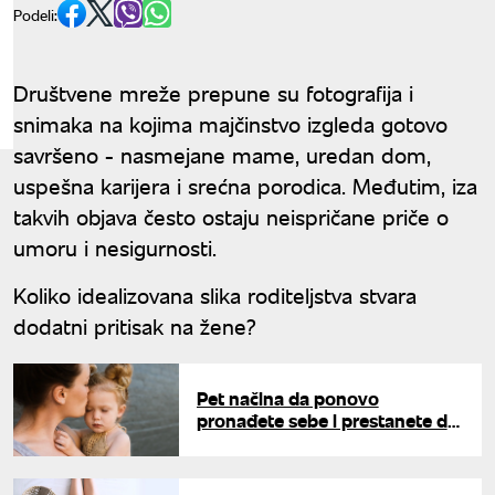
Podeli:
Društvene mreže prepune su fotografija i
snimaka na kojima majčinstvo izgleda gotovo
savršeno - nasmejane mame, uredan dom,
uspešna karijera i srećna porodica. Međutim, iza
takvih objava često ostaju neispričane priče o
umoru i nesigurnosti.
Koliko idealizovana slika roditeljstva stvara
dodatni pritisak na žene?
Pet načina da ponovo
pronađete sebe i prestanete da
budete "samo mama"