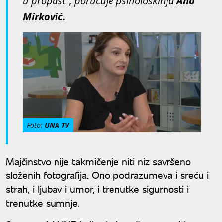
u propast", poručuje psihološkinja
Ana
Mirković.
Foto:
UNA TV
Majčinstvo nije takmičenje niti niz savršeno
složenih fotografija. Ono podrazumeva i sreću i
strah, i ljubav i umor, i trenutke sigurnosti i
trenutke sumnje.