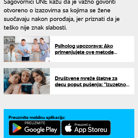
Sagovornici UNE kažu da je važno govoriti
otvoreno o izazovima sa kojima se žene
suočavaju nakon porođaja, jer priznati da je
teško nije znak slabosti.
Psiholog upozorava: Ako
primenjujete ove metode
odgajanja posledice mogu biti
jezive
Društvene mreže štetne za
decu poput pušenja: "Izuzetno
su zavisne i loše po zdravlje"
Preuzmite mobilnu aplikaciju: