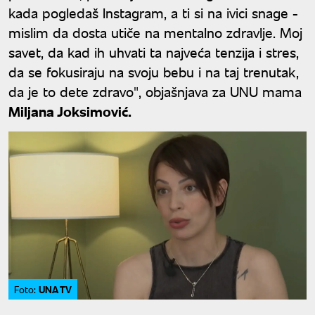
kada pogledaš Instagram, a ti si na ivici snage -
mislim da dosta utiče na mentalno zdravlje. Moj
savet, da kad ih uhvati ta najveća tenzija i stres,
da se fokusiraju na svoju bebu i na taj trenutak,
da je to dete zdravo", objašnjava za UNU mama
Miljana Joksimović.
UNA TV
Foto: