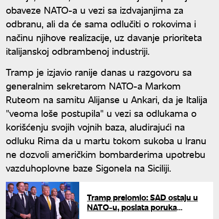
obaveze NATO-a u vezi sa izdvajanjima za
odbranu, ali da će sama odlučiti o rokovima i
načinu njihove realizacije, uz davanje prioriteta
italijanskoj odbrambenoj industriji.
Tramp je izjavio ranije danas u razgovoru sa
generalnim sekretarom NATO-a Markom
Ruteom na samitu Alijanse u Ankari, da je Italija
"veoma loše postupila" u vezi sa odlukama o
korišćenju svojih vojnih baza, aludirajući na
odluku Rima da u martu tokom sukoba u Iranu
ne dozvoli američkim bombarderima upotrebu
vazduhoplovne baze Sigonela na Siciliji.
Tramp prelomio: SAD ostaju u
NATO-u, poslata poruka
liderima Alijanse