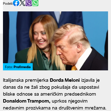
Podeli:
Profimedia
Foto:
Italijanska premijerka
Đorđa Meloni
izjavila je
danas da ne žali zbog pokušaja da uspostavi
bliske odnose sa američkim predsednikom
Donaldom Trampom,
uprkos njegovim
nedavnim prozivkama na društvenim mrežama.