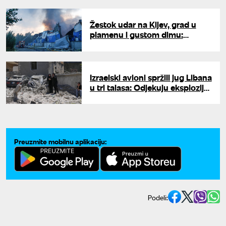
Žestok udar na Kijev, grad u
plamenu i gustom dimu:
Balističke rakete i stotine
dronova probili odbranu, ima
mrtvih
Izraelski avioni spržili jug Libana
u tri talasa: Odjekuju eksplozije
na granici
Preuzmite mobilnu aplikaciju:
Podeli: