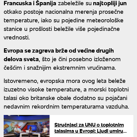
Francuska i Španija
zabeležile su
najtopliji jun
otkako postoje nacionalna merenja prosečne
temperature, iako su pojedine meteorološke
stanice u prošlosti beležile više pojedinačne
vrednosti.
Evropa se zagreva brže od većine drugih
delova sveta
, što je čini posebno izloženom
češćim i snažnijim ekstremnim vrućinama.
Istovremeno, evropska mora ovog leta beleže
izuzetno visoke temperature, a morski toplotni
talasi oko britanske obale dodatno su pojačani
nedavnim rekordnim temperaturama vazduha.
Stručnjaci za UNU o toplotnim
talasima u Evropi: Ljudi umiru
od vrućine i žege, u čemu je