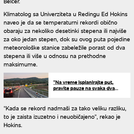
Belčer.
Klimatolog sa Univerziteta u Redingu Ed Hokins
naveo je da se temperaturni rekordi obično
obaraju za nekoliko desetinki stepena ili najviše
za oko jedan stepen, dok su ovog puta pojedine
meteorološke stanice zabeležile porast od dva
stepena ili više u odnosu na prethodne
maksimume.
"Na vreme isplanirajte put,
pravite pauze na svaka dva
sata": Putevi Srbije apeluju na
vozače pred letnju sezonu
"Kada se rekord nadmaši za tako veliku razliku,
to je zaista izuzetno i neuobičajeno", rekao je
Hokins.