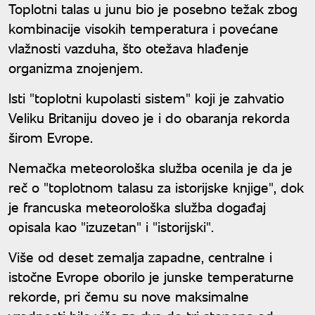
Toplotni talas u junu bio je posebno težak zbog
kombinacije visokih temperatura i povećane
vlažnosti vazduha, što otežava hlađenje
organizma znojenjem.
Isti "toplotni kupolasti sistem" koji je zahvatio
Veliku Britaniju doveo je i do obaranja rekorda
širom Evrope.
Nemačka meteorološka služba ocenila je da je
reč o "toplotnom talasu za istorijske knjige", dok
je francuska meteorološka služba događaj
opisala kao "izuzetan" i "istorijski".
Više od deset zemalja zapadne, centralne i
istočne Evrope oborilo je junske temperaturne
rekorde, pri čemu su nove maksimalne