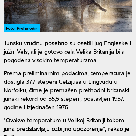
Profimedia
Foto:
Junsku vrućinu posebno su osetili jug Engleske i
južni Vels, ali je gotovo cela Velika Britanija bila
pogođena visokim temperaturama.
Prema preliminarnim podacima, temperatura je
dostigla 37,7 stepeni Celzijusa u Lingvudu u
Norfolku, čime je premašen prethodni britanski
junski rekord od 35,6 stepeni, postavljen 1957.
godine i izjednačen 1976.
"Ovakve temperature u Velikoj Britaniji tokom
juna predstavljaju ozbiljno upozorenje", rekao je