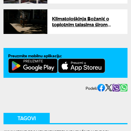
spas i kako preživeti?
Klimatološkinja Božanić o
toplotnim talasima širom
Evrope: Visoke temperature i
vrelina novi dugoročni trend
Preuzmite mobilnu aplikaciju:
Podeli:
TAGOVI