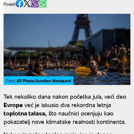
Podeli:
AP Photo/Aurelien Morissard
Foto:
Tek nekoliko dana nakon početka jula, veći deo
Evrope
već je iskusio dva rekordna letnja
toplotna talasa,
što naučnici ocenjuju kao
pokazatelj nove klimatske realnosti kontinenta.