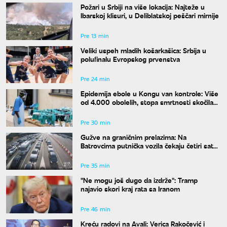
Požari u Srbiji na više lokacija: Najteže u
Ibarskoj klisuri, u Deliblatskoj peščari mirnije
Pre 13 min
Veliki uspeh mladih košarkašica: Srbija u
polufinalu Evropskog prvenstva
Pre 24 min
Epidemija ebole u Kongu van kontrole: Više
od 4.000 obolelih, stopa smrtnosti skočila
na skoro 44 odsto
Pre 30 min
Gužve na graničnim prelazima: Na
Batrovcima putnička vozila čekaju četiri sata
na izlaz
Pre 35 min
"Ne mogu još dugo da izdrže": Tramp
najavio skori kraj rata sa Iranom
Pre 46 min
Kreću radovi na Avali: Verica Rakočević i