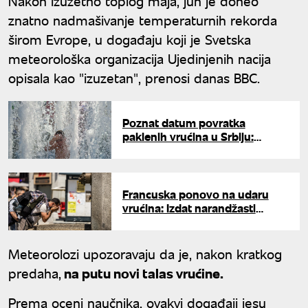
Nakon izuzetno toplog maja, jun je doneo
znatno nadmašivanje temperaturnih rekorda
širom Evrope, u događaju koji je Svetska
meteorološka organizacija Ujedinjenih nacija
opisala kao "izuzetan", prenosi danas BBC.
Poznat datum povratka
paklenih vrućina u Srbiju:
Spremite se za novi toplotni
talas
Francuska ponovo na udaru
vrućina: Izdat narandžasti
meteo-alarm za toplotni talas
Meteorolozi upozoravaju da je, nakon kratkog
predaha,
na putu novi talas vrućine.
Prema oceni naučnika, ovakvi događaji jesu