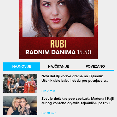
NAJNOVIJE
NAJČITANIJE
POVEZANO
Novi detalji krvave drame na Tajlandu:
Učenik ubio babu i dedu pre pucnjave u
školi, ukupno osmoro mrtvih
Pre 2 min
Svet je dočekao pop spektakl: Madona i Kajli
Minog konačno objavile zajedničku pesmu
Pre 10 min