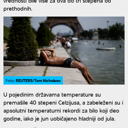
vrednosti bile više za dva do tri stepena od
prethodnih.
REUTERS/Tom Nicholson
Foto:
U pojedinim državama temperature su
premašile 40 stepeni Celzijusa, a zabeleženi su i
apsolutni temperaturni rekordi za bilo koji deo
godine, iako je jun uobičajeno hladniji od jula.