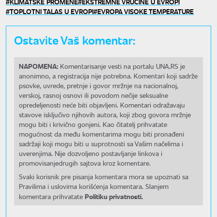
KLIMATSKE PROMENE
EKSTREMNE VRUĆINE U EVROPI
TOPLOTNI TALAS U EVROPI
EVROPA VISOKE TEMPERATURE
Ostavite Vaš komentar:
NAPOMENA:
Komentarisanje vesti na portalu UNA.RS je
anonimno, a registracija nije potrebna. Komentari koji sadrže
psovke, uvrede, pretnje i govor mržnje na nacionalnoj,
verskoj, rasnoj osnovi ili povodom nečije seksualne
opredeljenosti neće biti objavljeni. Komentari odražavaju
stavove isključivo njihovih autora, koji zbog govora mržnje
mogu biti i krivično gonjeni. Kao čitatelj prihvatate
mogućnost da među komentarima mogu biti pronađeni
sadržaji koji mogu biti u suprotnosti sa Vašim načelima i
uverenjima. Nije dozvoljeno postavljanje linkova i
promovisanjedrugih sajtova kroz komentare.
Svaki korisnik pre pisanja komentara mora se upoznati sa
Pravilima i uslovima korišćenja komentara. Slanjem
Politiku privatnosti.
komentara prihvatate