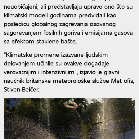
neuobičajeni, ali predstavljaju upravo ono što su
klimatski modeli godinama predviđali kao
posledicu globalnog zagrevanja izazvanog
sagorevanjem fosilnih goriva i emisijama gasova
sa efektom staklene bašte.
"Klimatske promene izazvane ljudskim
delovanjem učinile su ovakve događaje
verovatnijim i intenzivnijim", izjavio je glavni
naučnik britanske meteorološke službe Met ofis,
Stiven Belčer.