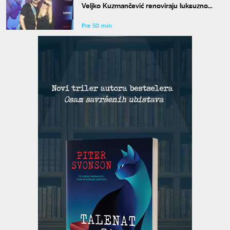
Veljko Kuzmančević renoviraju luksuzno
imanje, a evo šta uskoro stiže u dvorište
Pre 50 min