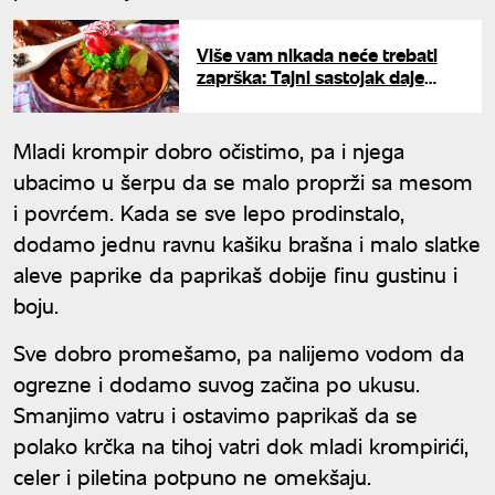
Više vam nikada neće trebati
zaprška: Tajni sastojak daje
čorbi savršenu gustinu, a ne
menja ukus
Mladi krompir dobro očistimo, pa i njega
ubacimo u šerpu da se malo proprži sa mesom
i povrćem. Kada se sve lepo prodinstalo,
dodamo jednu ravnu kašiku brašna i malo slatke
aleve paprike da paprikaš dobije finu gustinu i
boju.
Sve dobro promešamo, pa nalijemo vodom da
ogrezne i dodamo suvog začina po ukusu.
Smanjimo vatru i ostavimo paprikaš da se
polako krčka na tihoj vatri dok mladi krompirići,
celer i piletina potpuno ne omekšaju.