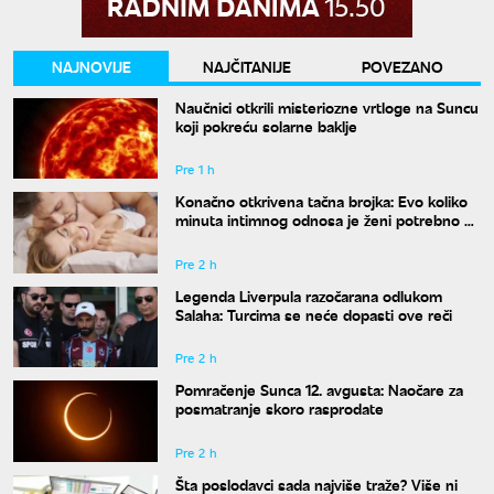
NAJNOVIJE
NAJČITANIJE
POVEZANO
Naučnici otkrili misteriozne vrtloge na Suncu
koji pokreću solarne baklje
Pre 1 h
Konačno otkrivena tačna brojka: Evo koliko
minuta intimnog odnosa je ženi potrebno da
bi bila potpuno zadovoljna
Pre 2 h
Legenda Liverpula razočarana odlukom
Salaha: Turcima se neće dopasti ove reči
Pre 2 h
Pomračenje Sunca 12. avgusta: Naočare za
posmatranje skoro rasprodate
Pre 2 h
Šta poslodavci sada najviše traže? Više ni