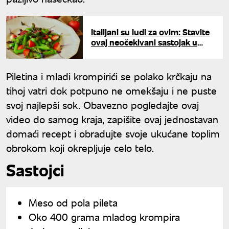
Italijani su ludi za ovim: Stavite
ovaj neočekivani sastojak u
jagode i dobićete poslasticu
života
Piletina i mladi krompirići se polako krčkaju na
tihoj vatri dok potpuno ne omekšaju i ne puste
svoj najlepši sok. Obavezno pogledajte ovaj
video do samog kraja, zapišite ovaj jednostavan
domaći recept i obradujte svoje ukućane toplim
obrokom koji okrepljuje celo telo.
Sastojci
Meso od pola pileta
Oko 400 grama mladog krompira