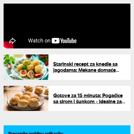
Starinski recept za knedle sa
jagodama: Mekane domaće
gomboce kao iz bakine kuhinje
Gotove za 15 minuta: Pogačice
sa sirom i šunkom - idealne za
doručak
Preuzmite mobilnu aplikaciju: