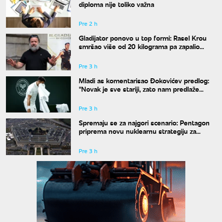
diploma nije toliko važna
Pre 2 h
Gladijator ponovo u top formi: Rasel Krou
smršao više od 20 kilograma pa zapalio
društvene mreže novim izgledom
Pre 3 h
Mladi as komentarisao Đokovićev predlog:
"Novak je sve stariji, zato nam predlaže
kraće mečeve"
Pre 3 h
Spremaju se za najgori scenario: Pentagon
priprema novu nuklearnu strategiju za
eventualni sukob sa Rusijom i Kinom
Pre 3 h