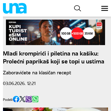
Mladi krompirići i piletina na kašiku:
Prolećni paprikaš koji se topi u ustima
Zaboravićete na klasičan recept
03.06.2026. 12:21
Podeli: