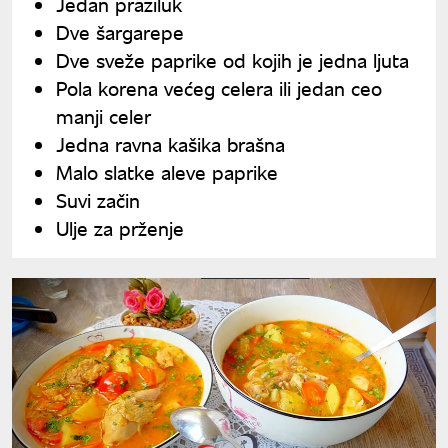
Jedan praziluk
Dve šargarepe
Dve sveže paprike od kojih je jedna ljuta
Pola korena većeg celera ili jedan ceo
manji celer
Jedna ravna kašika brašna
Malo slatke aleve paprike
Suvi začin
Ulje za prženje