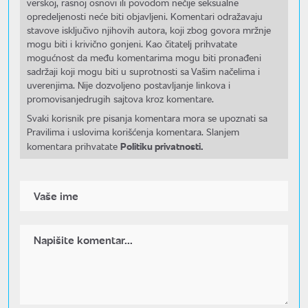
verskoj, rasnoj osnovi ili povodom nečije seksualne
opredeljenosti neće biti objavljeni. Komentari odražavaju
stavove isključivo njihovih autora, koji zbog govora mržnje
mogu biti i krivično gonjeni. Kao čitatelj prihvatate
mogućnost da među komentarima mogu biti pronađeni
sadržaji koji mogu biti u suprotnosti sa Vašim načelima i
uverenjima. Nije dozvoljeno postavljanje linkova i
promovisanjedrugih sajtova kroz komentare.
Svaki korisnik pre pisanja komentara mora se upoznati sa
Pravilima i uslovima korišćenja komentara. Slanjem
Politiku privatnosti.
komentara prihvatate