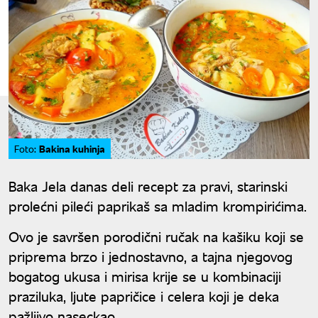
Bakina kuhinja
Foto:
Baka Jela danas deli recept za pravi, starinski
prolećni pileći paprikaš sa mladim krompirićima.
Ovo je savršen porodični ručak na kašiku koji se
priprema brzo i jednostavno, a tajna njegovog
bogatog ukusa i mirisa krije se u kombinaciji
praziluka, ljute papričice i celera koji je deka
pažljivo naseckao.