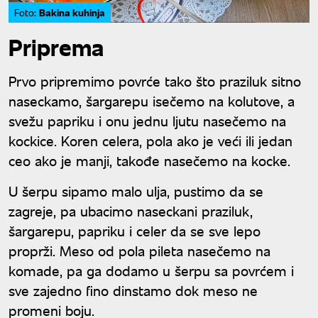
Bakina kuhinja
Foto:
Priprema
Prvo pripremimo povrće tako što praziluk sitno
naseckamo, šargarepu isečemo na kolutove, a
svežu papriku i onu jednu ljutu nasečemo na
kockice. Koren celera, pola ako je veći ili jedan
ceo ako je manji, takođe nasečemo na kocke.
U šerpu sipamo malo ulja, pustimo da se
zagreje, pa ubacimo naseckani praziluk,
šargarepu, papriku i celer da se sve lepo
proprži. Meso od pola pileta nasečemo na
komade, pa ga dodamo u šerpu sa povrćem i
sve zajedno fino dinstamo dok meso ne
promeni boju.