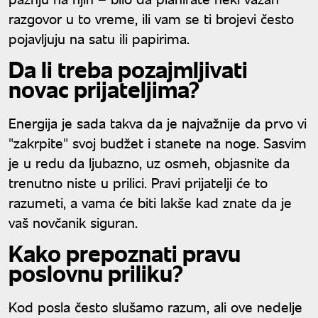
razgovor u to vreme, ili vam se ti brojevi često
pojavljuju na satu ili papirima.
Da li treba pozajmljivati
novac prijateljima?
Energija je sada takva da je najvažnije da prvo vi
"zakrpite" svoj budžet i stanete na noge. Sasvim
je u redu da ljubazno, uz osmeh, objasnite da
trenutno niste u prilici. Pravi prijatelji će to
razumeti, a vama će biti lakše kad znate da je
vaš novčanik siguran.
Kako prepoznati pravu
poslovnu priliku?
Kod posla često slušamo razum, ali ove nedelje