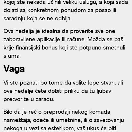
kojoj ste nekada učinili veliku uslugu, a koja sada
dolazi sa konkretnom ponudom za posao ili
saradnju koja se ne odbija.
Ova nedelja je idealna da proverite sve one
zaboravljene aplikacije ili račune. Možda se baš
krije finansijski bonus koji ste potpuno smetnuli
s uma.
Vaga
Vi ste poznati po tome da volite lepe stvari, ali
ove nedelje ćete dobiti priliku da tu ljubav
pretvorite u zaradu.
Bilo da je reč o preprodaji nekog komada
nameštaja, odeće ili umetnine, ili o savetovanju
nekoga u vezi sa estetikom, vaš ukus će biti