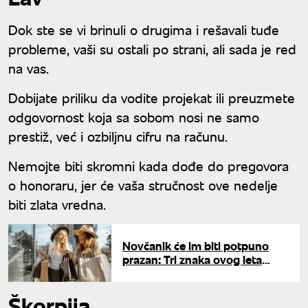
Dok ste se vi brinuli o drugima i rešavali tuđe
probleme, vaši su ostali po strani, ali sada je red
na vas.
Dobijate priliku da vodite projekat ili preuzmete
odgovornost koja sa sobom nosi ne samo
prestiž, već i ozbiljnu cifru na računu.
Nemojte biti skromni kada dođe do pregovora
o honoraru, jer će vaša stručnost ove nedelje
biti zlata vredna.
Novčanik će im biti potpuno
prazan: Tri znaka ovog leta
upadaju u dugove
Škorpija