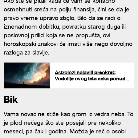
Ako ste se pitali kada će vam se konačno
osmehnuti sreća na polju finansija, čini se da je
pravo vreme upravo stiglo. Bilo da se radi o
iznenadnom dobitku, povratku starog duga ili
poslovnoj prilici koja se ne propušta, ovi
horoskopski znakovi će imati više nego dovoljno
razloga za slavlje.
Astrolozi najavili preokret:
Vodolije ovog leta čeka ponuda
koja se ne propušta
Bik
Vama novac ne stiže kao grom iz vedra neba. To
je plod nečega što ste posejali pre nekoliko
meseci, pa čak i godina. Možda je reč o osobi