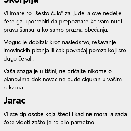
Vi imate to "šesto čulo" za ljude, a ove nedelje
ćete ga upotrebiti da prepoznate ko vam nudi
pravu šansu, a ko samo prazna obećanja.
Moguć je dobitak kroz nasledstvo, rešavanje
imovinskih pitanja ili čak povraćaj poreza koji ste
dugo čekali.
Vaša snaga je u tišini, ne pričajte nikome o
planovima dok novac ne bude siguran u vašim
rukama.
Jarac
Vi ste tip osobe koja štedi i kad ne mora, a sada
ćete videti zašto je to bilo pametno.