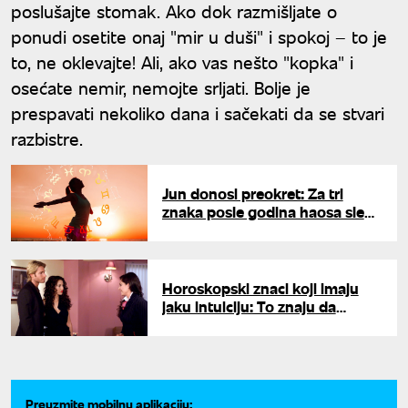
poslušajte stomak. Ako dok razmišljate o
ponudi osetite onaj "mir u duši" i spokoj – to je
to, ne oklevajte! Ali, ako vas nešto "kopka" i
osećate nemir, nemojte srljati. Bolje je
prespavati nekoliko dana i sačekati da se stvari
razbistre.
Jun donosi preokret: Za tri
znaka posle godina haosa sledi
olakšanje - ulaze u srećniji
period
Horoskopski znaci koji imaju
jaku intuiciju: To znaju da
iskoriste
Preuzmite mobilnu aplikaciju: