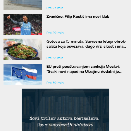
potrošnju vode
Pre 27 min
Zvanično: Filip Kostić ima novi klub
Pre 29 min
Gotova za 15 minuta: Savršena letnja obrok-
salata koja osvežava, dugo drži sitost i ima
malo kalorija
Pre 32 min
EU preti pooštravanjem sankcija Moskvi:
"Svaki novi napad na Ukrajinu dodatni je
razlog za pritisak"
Pre 39 min