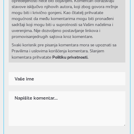
opredeljenosti neće biti objavljeni. Komentari odražavaju
stavove isključivo njihovih autora, koji zbog govora mržnje
mogu biti i krivično gonjeni. Kao čitatelj prihvatate
mogućnost da među komentarima mogu biti pronađeni
sadržaji koji mogu biti u suprotnosti sa Vašim načelima i
uverenjima. Nije dozvoljeno postavljanje linkova i
promovisanjedrugih sajtova kroz komentare.
Svaki korisnik pre pisanja komentara mora se upoznati sa
Pravilima i uslovima korišćenja komentara. Slanjem
Politiku privatnosti.
komentara prihvatate