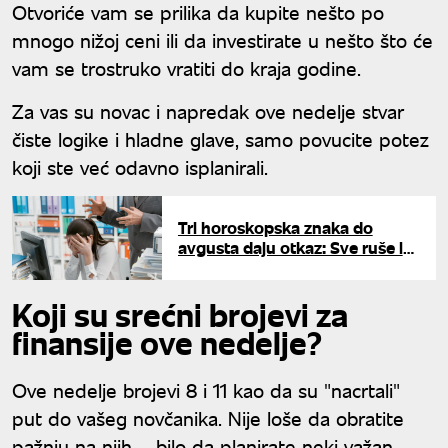
Otvoriće vam se prilika da kupite nešto po
mnogo nižoj ceni ili da investirate u nešto što će
vam se trostruko vratiti do kraja godine.
Za vas su novac i napredak ove nedelje stvar
čiste logike i hladne glave, samo povucite potez
koji ste već odavno isplanirali.
Tri horoskopska znaka do
avgusta daju otkaz: Sve ruše i
kreću od nule
Koji su srećni brojevi za
finansije ove nedelje?
Ove nedelje brojevi 8 i 11 kao da su "nacrtali"
put do vašeg novčanika. Nije loše da obratite
pažnju na njih – bilo da planirate neki važan