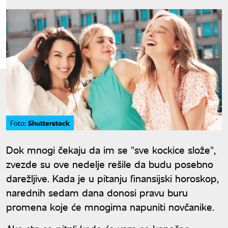
Shutterstock
Foto:
Dok mnogi čekaju da im se "sve kockice slože",
zvezde su ove nedelje rešile da budu posebno
darežljive. Kada je u pitanju finansijski horoskop,
narednih sedam dana donosi pravu buru
promena koje će mnogima napuniti novčanike.