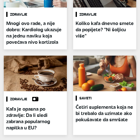
ZDRAVLJE
ZDRAVLJE
Mnogi ovo rade, a nije
Koliko kafa dnevno smete
dobro: Kardiolog ukazuje
da popijete? "Ni šoljicu
na jednu naviku koja
više"
povećava nivo kortizola
SAVETI
ZDRAVLJE
Četiri suplementa koja ne
Kafa je opasna po
bi trebalo da uzimate ako
zdravlje: Da li sledi
pokušavate da smršate
zabrana popularnog
napitka u EU?