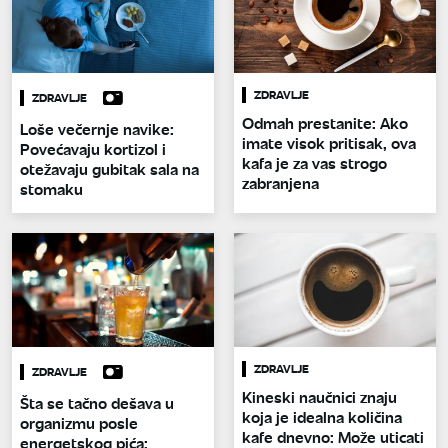
ZDRAVLJE
ZDRAVLJE
Odmah prestanite: Ako
Loše večernje navike:
imate visok pritisak, ova
Povećavaju kortizol i
kafa je za vas strogo
otežavaju gubitak sala na
zabranjena
stomaku
ZDRAVLJE
ZDRAVLJE
Kineski naučnici znaju
Šta se tačno dešava u
koja je idealna količina
organizmu posle
kafe dnevno: Može uticati
energetskog pića: