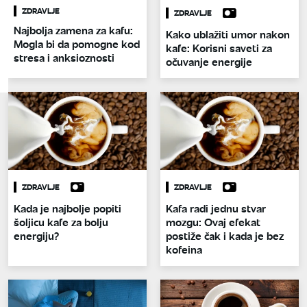
ZDRAVLJE
ZDRAVLJE
Najbolja zamena za kafu:
Kako ublažiti umor nakon
Mogla bi da pomogne kod
kafe: Korisni saveti za
stresa i anksioznosti
očuvanje energije
ZDRAVLJE
ZDRAVLJE
Kada je najbolje popiti
Kafa radi jednu stvar
šoljicu kafe za bolju
mozgu: Ovaj efekat
energiju?
postiže čak i kada je bez
kofeina