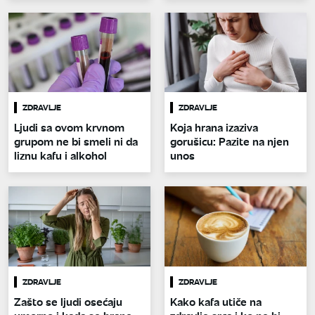
ZDRAVLJE
ZDRAVLJE
Ljudi sa ovom krvnom
Koja hrana izaziva
grupom ne bi smeli ni da
gorušicu: Pazite na njen
liznu kafu i alkohol
unos
ZDRAVLJE
ZDRAVLJE
Zašto se ljudi osećaju
Kako kafa utiče na