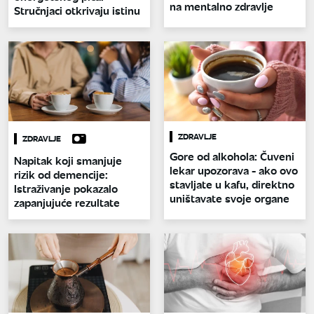
na mentalno zdravlje
Stručnjaci otkrivaju istinu
ZDRAVLJE
ZDRAVLJE
Gore od alkohola: Čuveni
Napitak koji smanjuje
lekar upozorava - ako ovo
rizik od demencije:
stavljate u kafu, direktno
Istraživanje pokazalo
uništavate svoje organe
zapanjujuće rezultate