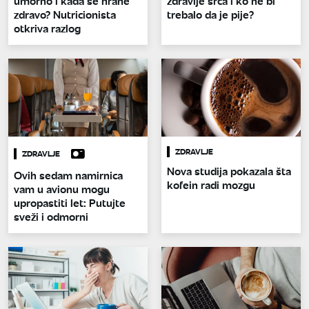
umorno i kada se hrane
zdravlje srca i ko ne bi
zdravo? Nutricionista
trebalo da je pije?
otkriva razlog
ZDRAVLJE
ZDRAVLJE
Nova studija pokazala šta
Ovih sedam namirnica
kofein radi mozgu
vam u avionu mogu
upropastiti let: Putujte
sveži i odmorni