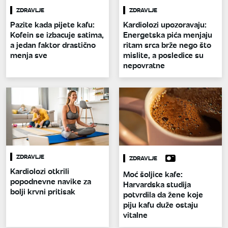
ZDRAVLJE
ZDRAVLJE
Pazite kada pijete kafu:
Kardiolozi upozoravaju:
Kofein se izbacuje satima,
Energetska pića menjaju
a jedan faktor drastično
ritam srca brže nego što
menja sve
mislite, a posledice su
nepovratne
ZDRAVLJE
ZDRAVLJE
Kardiolozi otkrili
Moć šoljice kafe:
popodnevne navike za
Harvardska studija
bolji krvni pritisak
potvrdila da žene koje
piju kafu duže ostaju
vitalne